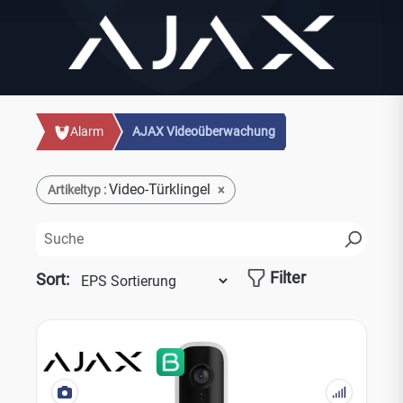
Alarm
AJAX Videoüberwachung
Video-Türklingel
Artikeltyp :
×
Filter
Sort: