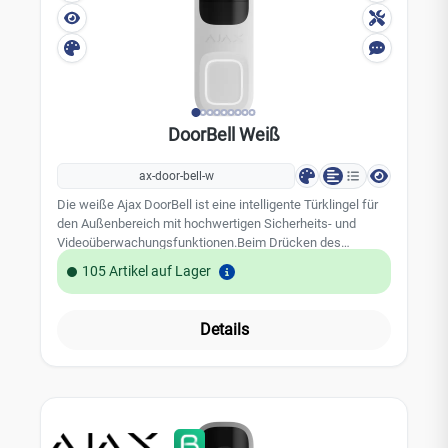
DoorBell Weiß
ax-door-bell-w
Die weiße Ajax DoorBell ist eine intelligente Türklingel für
den Außenbereich mit hochwertigen Sicherheits- und
Videoüberwachungsfunktionen.Beim Drücken des
Klingelknopfes erhält der Benutzer eine Benachrichtigung,
105 Artikel auf Lager
kann Live-Video sehen und ein Gespräch in Echtzeit
beginnen. Ausgestattet mit einem PIR-Sensor und einer
HDR-Weitwinkelkamera mit künstlicher Intelligenz erkennt
Details
die DoorBell Personen, Tiere und Fahrzeuge und liefert eine
hervorragende Bildqualität. Die DoorBell bietet außerdem
die für Ajax typischen Datenschutzfunktionen, eine
nahtlose Integration und zuverlässige Backup-
Optionen.Leistungsmerkmale: Farbe: Weiß HDR-
Technologie Bidirektionale Audio-Kommunikation KI-