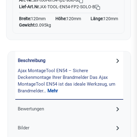
Art.-Nr.:
ax-tool-en54-fp2-solo-b
Lief-Art.Nr.:
AX-TOOL-EN54-FP2-SOLO-B
Breite:
120mm
Höhe:
120mm
Länge:
120mm
Gewicht:
0.095kg
Beschreibung
Ajax MontageTool EN54 – Sichere
Deckenmontage Ihrer Brandmelder Das Ajax
MontageTool EN54 ist das ideale Werkzeug, um
Brandmelder…
Mehr
Bewertungen
Bilder