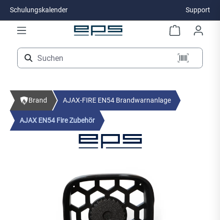
Schulungskalender
Support
Zum Hauptinhalt springen
Brand
AJAX-FIRE EN54 Brandwarnanlage
AJAX EN54 Fire Zubehör
Bildergalerie überspringen