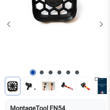
MontageTool EN54