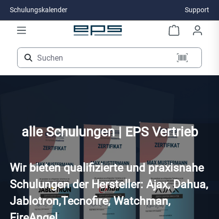
Schulungskalender
Support
Zum Hauptinhalt springen
alle Schulungen | EPS Vertrieb
Wir bieten qualifizierte und praxisnahe
Schulungen der Hersteller: Ajax, Dahua,
Jablotron,Tecnofire, Watchman,
FireAngel