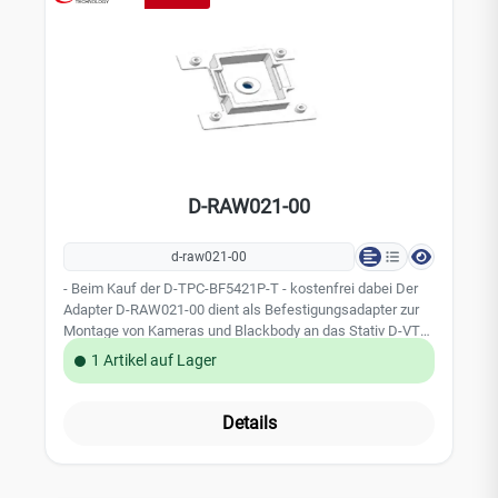
Info unter: https://www.eps-vertrieb.de/thermische-
koerpertemperaturmessung Leistungsmerkmale:
Einstellbarkeit der Temperatur von 0.1 °C Genauigkeit
Temperatur Stabilität ± 0.1 ~ 0.2 °C über einer einem
Zeitraum von 30. Min Betriebsbedingungen: 0°C ~ +40°C /
weniger als 80% relative Luftfeuchtigkeit Temperatur
Referenzwergebern (stabiler Messwert) für Thermal
Kamera TPC-BF5421 Arbeitstemperatur: Werkseinstellung:
35.0°C / 37.0°C / 40.0°C Abmessung: 110 x 120 x 180 mm
D-RAW021-00
230 V Spannungsversorgung
d-raw021-00
- Beim Kauf der D-TPC-BF5421P-T - kostenfrei dabei Der
Adapter D-RAW021-00 dient als Befestigungsadapter zur
Montage von Kameras und Blackbody an das Stativ D-VTC-
999.
1 Artikel auf Lager
Details