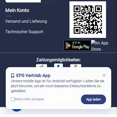
Mein Konto
Versand und Lieferung
Technischer Support
Zahlungsmöglichkeiten:
×
EPS Vertrieb App
Unsere Versandpartner:
Unsere mobile App ist für Android verfügbar! Laden Sie sie
jetzt herunter, um ein noch besseres Einkaufserlebnis zu
genießen.
App laden
Nicht mehr anzeigen
0