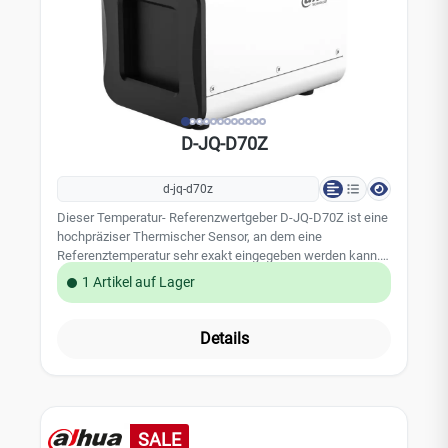
D-JQ-D70Z
d-jq-d70z
Dieser Temperatur- Referenzwertgeber D-JQ-D70Z ist eine
hochpräziser Thermischer Sensor, an dem eine
Referenztemperatur sehr exakt eingegeben werden kann.
Mit diesem sogenannte Blackbody kann z.B. für
1 Artikel auf Lager
Thermalkameras ein Vergleichswert eingestellt und als
Referenzwert genutzt werden. Somit wird die Genauigkeit
und die Schnelligkeit der Temperaturmessung von
Details
Thermalkameras deutlich erhöht. Zusammen mit der
Thermalkamera D-TPC-BF5421P-T kann mit diesem
Referenzwertgeber eine Messgenauigkeit von bis ¡À 0.3¡æ
erreicht werden. Damit ist eine sehr genaue und exakte
Messung der Körpertemperatur möglich. Dieser Blackbody
SALE
ist auch Bestandteil der Lösung für die Corona Prävention!