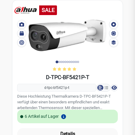
SALE
Durchschnittliche Bewertung von 
D-TPC-BF5421P-T
d-tpc-bf5421p-t
Diese Hochleistung Thermalkamera D-TPC-BF5421P-T
verfügt über einen besonders empfindlichen und exakt
arbeitenden Thermosensor. Mit dieser speziellen
Sensortechnologie ist es möglich Temperaturen mit einer
6 Artikel auf Lager
Messgenauigkeit von bis +/- 0,3 °C zu ermitteln und
sekundenschnell auszuwerten. Somit ist diese
Spezialkamera zusammen mit dem Referenzwert Sensor
Details