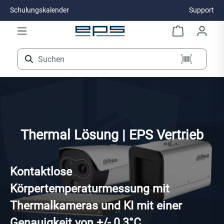
Schulungskalender
Support
Zum Hauptinhalt springen
Thermal Lösung | EPS Vertrieb
Kontaktlose
Körpertemperaturmessung mit
Thermalkameras und KI mit einer
Genauigkeit von +/- 0,3°C.