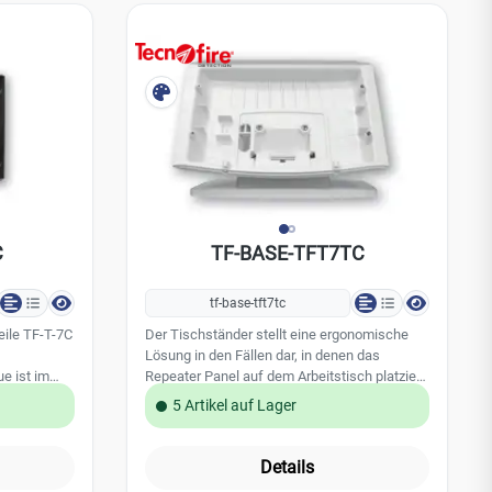
Sirenentöne 2 einstellbare Lautstärken
Integrierter Ringbus Isolator Technische
Daten: Anschluss über den TecnoFire
Ringbus / loop Spannungsversorgung: 24 V
über Ringbus /Loop Maximale
Stromaufnahme / Alarm: 3,5 mA @24V DC
Schutzart: IP22 Betriebstemperatur: -15°C bis
+70°C Gehäuse: PC V0 Farbe: weiß
Abmessungen D / H: 108 x 52 mm Gewicht:
0,142 kg Zulassung: EN 54-3
Zertifizierungsnummer: 1293-CPR-0906
C
TF-BASE-TFT7TC
tf-base-tft7tc
eile TF-T-7C
Der Tischständer stellt eine ergonomische
Lösung in den Fällen dar, in denen das
e ist im
Repeater Panel auf dem Arbeitstisch platziert
plays
werden muss. Stufenlose
5 Artikel auf Lager
Neigungsverstellung - Refined Design - IP40 -
ABS V0 -
Details