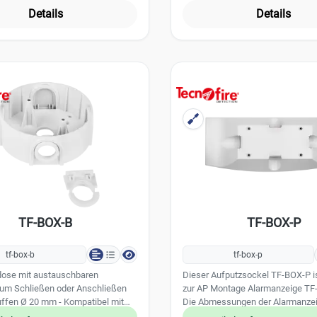
 Farbe: weiß Abmessungen D / H:
Kunststoff - Farbe: schwarz - A
r kommt es zu farblichen
Details
Details
m Anschluss für
D / H: 100 x 19 mm - Anschluss fü
zwischen Melder und Sockel
lelanzeige
Melderparallelanzeige
TF-BOX-B
TF-BOX-P
tf-box-b
tf-box-p
ose mit austauschbaren
Dieser Aufputzsockel TF-BOX-P i
zum Schließen oder Anschließen
zur AP Montage Alarmanzeige TF
ffen Ø 20 mm - Kompatibel mit
Die Abmessungen der Alarmanzei
BASE01 - ABS V0 Abmessungen (Ø
Aufputzsockels betragen: L: 373 