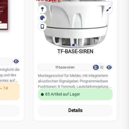
TF-BASE-SIREN
tf-base-siren
möglicht die
ng und des
Montagesockel für Melder, mit integriertem
entes auf
akustischen Signalgeber. Programmierbare
nteil TF-T-
Funktionen: 8 Tonmodi, Lautstärkeregelung in
 ~ 14
bis zu 32
2 Stufen, 3 Betriebsstandards. RSC-
85 Artikel auf Lager
ken
Management: Programmierung,
nd bis zu 32
Fernverwaltung und -steuerung. Schutzart
n
IP22. Behälter PC V0. Weiße Farbe.
Details
Abmessungen (T x A) 108 x 52mm.Zertifiziert
EN 54-3. Leistungsmerkmale: Läutstärke:
96dB-A in 1 m 8 programmierbare