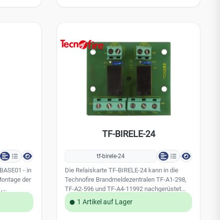
TF-BIRELE-24
tf-birele-24
-BASE01 - in
Die Relaiskarte TF-BIRELE-24 kann in die
Montage der
Technofire Brandmeldezentralen TF-A1-298,
,
TF-A2-596 und TF-A4-11992 nachgerüstet
-TR1 und
werden. Die Relaiskarte hat 2 Eingange und 2
1 Artikel auf Lager
-STR1
Ausgänge als potentialfrei Wechsler 24 V /
ehäuse: ABS
0,3 A. Technsiche Daten: Abmessungen: (L x