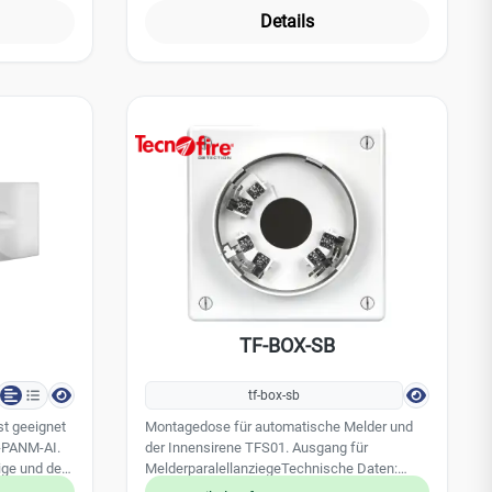
bmessungen
H x T) 59 x 52 x 20mm
Details
r
TF-BOX-SB
tf-box-sb
st geeignet
Montagedose für automatische Melder und
-PANM-AI.
der Innensirene TFS01. Ausgang für
ge und des
MelderparalellanziegeTechnische Daten:
mm, B:
Gehäuse: ABS V0 Farbe: Weiß Abmessungen