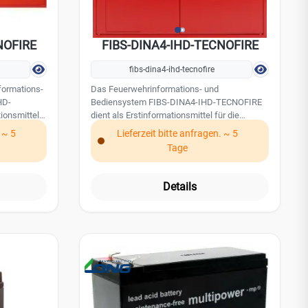
NOFIRE
FIBS-DINA4-IHD-TECNOFIRE
fibs-dina4-ihd-tecnofire
formations-
Das Feuerwehrinformations- und
HD-
Bediensystem FIBS-DINA4-IHD-TECNOFIRE
ionsmittel
dient als Erstinformationsmittel für die
r. Es
Einsatzkräfte der Feuerwehr. Es beinhaltet ein
. ~ 5
Lieferzeit bitte anfragen. ~ 5
tableau
Feuerwehr-Anzeigetableau sowie ein
Tage
 Neben den
Feuerwehr-Bedienfeld. Neben den
aufkarten
Aufnahmefächern für Feuerwehrlaufkarten
inen
ist weiterhin eine Halterung für einen
Details
um
Druckknopfmelder vorbereitet. Zum
r ADP4000
Lieferumfang gehört der Adapter ADP4000
n die BMA.
für die redundante Anschaltung an die BMA.
enötigen Sie
Für die Benutzung des Systems benötigen Sie
die TF-NET Schnittstelle und das
F-ABIL-
dazugehörige Software-Plug-In TF-ABIL-
TECNO. Leistungsmerkmale: zweiflügeliges
und
Stahlblechgehäuse für Aufputz- und
Unterputzmontage zentrale Türöffnung für