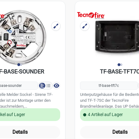
F-BASE-SOUNDER
TF-BASE-TFT7
-base-sounder
tf-base-tft7c
elle Melder Sockel - Sirene TF-
Unterputzgehäuse für die Bedient
er ist zur Montage unter den
und TF-T-7SC der TecnoFire
Rauchmeldern,
Brandmeldeanlage. Das UP Gehäu
erenzialmeldern und
Lieferumfang der Bedienteile/Dis
ikel auf Lager
4 Artikel auf Lager
enmelder geeignet. Mit der
enthalten.
e kann direkt am Melder ein
r akustischer Alarm ausgelöst
Details
Details
 können 8 unterschiedliche