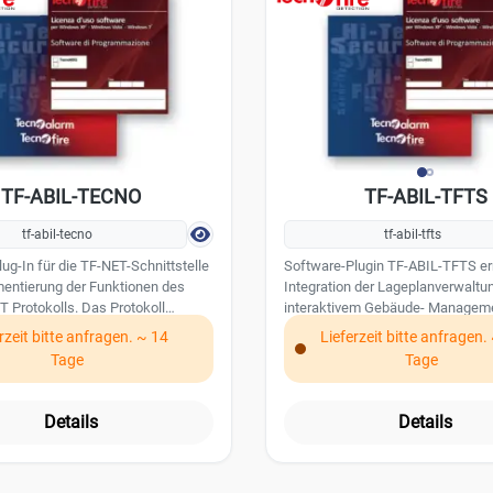
TF-ABIL-TECNO
TF-ABIL-TFTS
tf-abil-tecno
tf-abil-tfts
ug-In für die TF-NET-Schnittstelle
Software-Plugin TF-ABIL-TFTS er
mentierung der Funktionen des
Integration der Lageplanverwaltu
 Protokolls. Das Protokoll
interaktivem Gebäude- Managem
t über das Internet LAN Netzwerk.
dem abgesetztem TecnoFire Bedie
rzeit bitte anfragen. ~ 14
Lieferzeit bitte anfragen.
7SC . Mit dieser Software können 
Tage
Tage
unterschiedliche Pläne und Grafi
visualisiert werden. Zusätzlich si
ICONS und Alarmsymbole pro Pla
Details
Details
programmierbar.