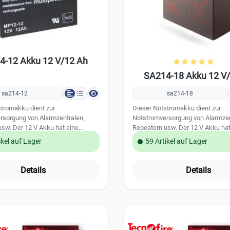
beide Türflügel durch Feuerwehr
Ansteuerung des FAT erfolgt über 
Schnittstelle der BMA beinhaltet die
Aufnahmefächer für Feuerwehrla
(Format DIN A3 - 1 Fach (quer) 10
Laufkarten) Technische Daten: Farbe RAL
4-12 Akku 12 V/12 Ah
3000 (feuerrot) Abmessungen A3 (BxHxT):
Durchschnittl
830 x 560 x 100 (mm) Gewicht: 23,0 kg
SA214-18 Akku 12 V
Technische Downloads finden Sie
sa214-12
sa214-18
stromakku dient zur
Dieser Notstromakku dient zur
rsorgung von Alarmzentralen,
Notstromversorgung von Alarmzen
sw. Der 12 V Akku hat eine
Repeatern usw. Der 12 V Akku hat
on 12,0Ah. Der Akku ist
Kapazität von 18,0 Ah. Der Akku i
ikel auf Lager
59 Artikel auf Lager
ei und VdS anerkannt. Technische
wartungsfrei. Technische Daten:
nung: 12 V / DC Kapazität: 12,0
12 V / DC Kapazität: 18,0 Ah Abm
ung (LxBxH): 151mm x 98mm x
L:18,1 cm / B:7,6 cm / H:16,7 cm
Details
Details
Nummer: G101047 Aufgrund von
von momentanen Problemen bei d
 Problemen bei der Lieferung
Lieferung können Abbildungen und
ldungen und Hersteller variieren!
variieren!