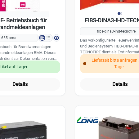
E- Betriebsbuch für
FIBS-DINA3-IHD-TEC
randmeldeanlagen
fibs-dina3-ihd-tecnofire
655-bma
Das vorkonfigurierte Feuerwehrin
und Bediensystem FIBS-DINA3-I
bsbuch für Brandwarnanlagen
TECNOFIRE dient als Erstinformat
ndmeldeanlagen BMA. Dieses
für die Einsatzkräfte der Feuerweh
ch dient zur Dokumentation von
Lieferzeit bitte anfragen
beinhaltet ein Feuerwehr-Anzeige
 Instandhaltungsnachweisen und
tikel auf Lager
Tage
sowie ein Feuerwehr-Bedienfeld.
ignissen.
Aufnahmefächern für Feuerwehrl
ist weiterhin eine Halterung für e
Details
Details
Druckknopfmelder vorbereitet. Z
Lieferumfang gehört der Adapte
für die redundante Anschaltung a
Für die Benutzung des Systems b
die TF-NET Schnittstelle und das
dazugehörige Software-Plug-In T
TECNO. Leistungsmerkmale: zweiflügeliges
Stahlblechgehäuse für Aufputz- 
Unterputzmontage zentrale Türöffnung für