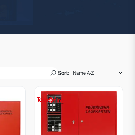
Watchman
Yale
No Climb
Zenner
19
Sort: