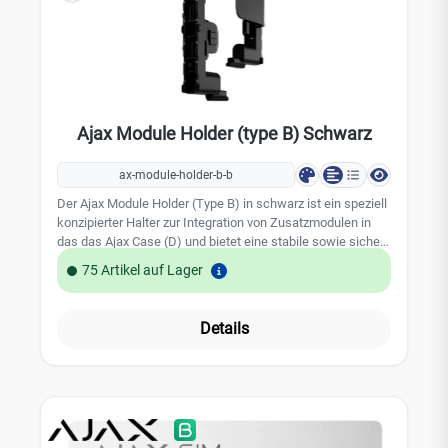
Ajax Module Holder (type B) Schwarz
ax-module-holder-b-b
Der Ajax Module Holder (Type B) in schwarz ist ein speziell
konzipierter Halter zur Integration von Zusatzmodulen in
das das Ajax Case (D) und bietet eine stabile sowie sichere
Installation der verschiedenen Fibra-ModuleTechnische
75 Artikel auf Lager
Merkmale: - Kompatiblität: Platine Hub Hybrid (4G), Platine
MultiTransmitter Fibra- Farbe: schwarz- Material:
Kunststoff
Details