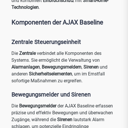
und kombiniert
Einbruchschutz
mit
Smart
Home-
Technologien
.
Komponenten der AJAX Baseline
Zentrale Steuerungseinheit
Die
Zentrale
verbindet alle Komponenten des
Systems. Sie ermöglicht die Verwaltung von
Alarmanlagen
,
Bewegungsmeldern
,
Sirenen
und
anderen
Sicherheitselementen
, um im Ernstfall
sofortige Maßnahmen zu ergreifen.
Bewegungsmelder und Sirenen
Die
Bewegungsmelder
der AJAX Baseline erfassen
präzise und effektiv Bewegungen und überwachen
Zugänge, während die
Sirenen
lautstark Alarm
schlagen, um potenzielle Eindringlinge