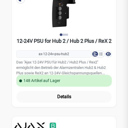
12-24V PSU for Hub 2 / Hub 2 Plus / ReX 2
ax-12-24v-psu-hub2
Das "Ajax 12-24V PSU für Hub2 / Hub2 Plus / Rex2"
ermöglicht den Betrieb der Alarmzentralen Hub2 & Hub2
Plus sowie ReX2 an 12-24V-Gleichspannungsquellen.
Dabei handelt es sich um eine elektronische Platine, die
148 Artikel auf Lager
die standardmäßige 110/230-V-Netzteilplatine im Gehäuse
des Geräts ersetzt. Technische Daten: Kompatibilität: Hub2
/ Hub2 Plus / ReX2 Eingangsspannung: 8-32 V DC
Details
Einschaltspannung: 8 V ± 2.5% Ausschaltspannung: 7-7,5 V
(lastabhängig) Eingangsstrom: <1 A Ausgangsstrom: 1,5 A
Verbindung: Buchse: 6,5 × 2 mmStecker: 5,5 × 2,1 mm
(Stromstecker) Abmessung: 98 x 70 x 17 mm Gewicht: 26g