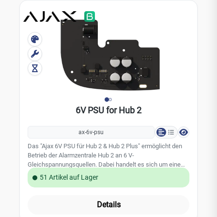
64 x 13 mm Gewicht: 30g
6V PSU for Hub 2
ax-6v-psu
Das "Ajax 6V PSU für Hub 2 & Hub 2 Plus" ermöglicht den
Betrieb der Alarmzentrale Hub 2 an 6 V-
Gleichspannungsquellen. Dabei handelt es sich um eine
elektronische Platine, die die standardmäßige 110/230-V-
51 Artikel auf Lager
Netzteilplatine im Gehäuse des Geräts ersetzt. Technische
Daten: Kompatibilität: Hub 2 / Hub 2 Plus
Eingangsspannung: 4,2-10 V DC Ausgangsspannung: 4.8 V
Details
± 5% Einschaltspannung: 4,2 V ± 2.5% Ausschaltspannung: