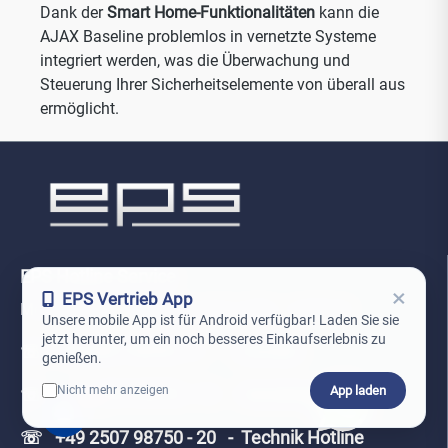
Dank der
Smart Home-Funktionalitäten
kann die
AJAX Baseline problemlos in vernetzte Systeme
integriert werden, was die Überwachung und
Steuerung Ihrer Sicherheitselemente von überall aus
ermöglicht.
EPS Hotline Service
×
EPS Vertrieb App
Mo-Do: 8:00 - 17:00 Uhr und Fr: 8:00 - 16:00 Uhr
Unsere mobile App ist für Android verfügbar! Laden Sie sie
jetzt herunter, um ein noch besseres Einkaufserlebnis zu
☏ +49 2507 98750 - 0 - Zentrale
genießen.
App laden
Nicht mehr anzeigen
☏ +49 2507 98750 - 10 - Bestellung
0
☏ +49 2507 98750 - 20 - Technik Hotline