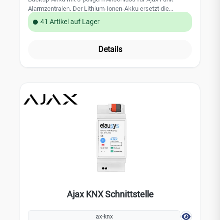
Alarmzentralen. Der Lithium-Ionen-Akku ersetzt die
werkseitig verbaute Pufferbatterie und stellt die
41 Artikel auf Lager
Notstromversorgung der Zentrale bei Netzausfall wieder
her.Wiederaufladbarer Li-Ion-Akku mit 3,7 V und 3 Ah
Kapazität3-poliger Steckanschluss (3-Pin), passend zum
Details
Batterieanschluss des Hub 2 PlusÜberbrückt
Stromausfälle: Hub 2 Plus arbeitet laut Hersteller bis zu 15
Stunden im reinen SIM-Betrieb weiterAustausch gemäß
Ajax Vorgabe nur gegen den identischen Batterietyp (3 Ah,
3-Pin)Fixierung im Hub-Gehäuse mit beiliegendem 3M-
KlebebandHersteller-Artikelnummer: 27858.87.NCGeeignet
für den Service-Austausch verschlissener Backup-Akkus
im Ajax Hub 2 Plus sowie in weiteren Zentralen mit 3-Ah/3-
Pin-Batterie wie Hub 2 (4G) und Hub (4G). Beim Wechsel
die Herstellerhinweise beachten: Zentrale vor dem Öffnen
vollständig von der Spannungsversorgung trennen, rund 5
Minuten warten und zum Lösen des Akkus keine scharfen
Gegenstände verwenden.
Ajax KNX Schnittstelle
ax-knx