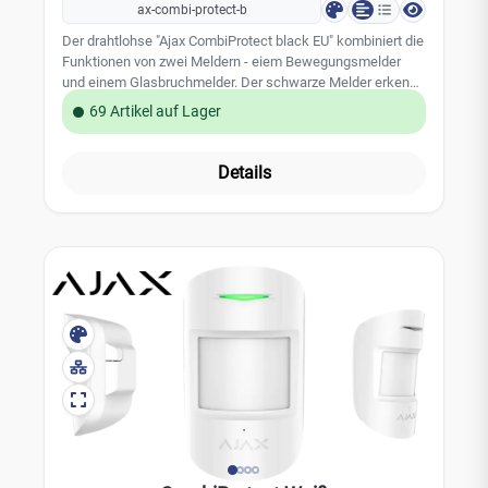
ax-combi-protect-b
Der drahtlohse "Ajax CombiProtect black EU" kombiniert die
Funktionen von zwei Meldern - eiem Bewegungsmelder
und einem Glasbruchmelder. Der schwarze Melder erkennt
Bewegungen im Raum aus bis zu 12 Metern Entfernung
69 Artikel auf Lager
und regestriert anhand eines Elektretmikrofons
zerbrochenes Glas. Der kabellose Melder kann in einem
Abstand von bis zu 9 Metern zum Fenster installiert
Details
werden. Leistungsmerkmale: Hohe Funkreichweite
Signalstörungserkennung erweiterter Sabotageschutz
einfache Installation & Einrichtung automatische
Sensorenempfindlichkeit Haustiere werden ignoriert (bis zu
50cm & 20kg) Technische Daten: Art des Melders:
Kabellos Sensor: PIR-Sensor (Bewegung); Elektrtmikrofon
(Glasbruch) Alarmsignal-Übermittlungszeit: 0,15 Sekunden
Bewegungserfassungsabstand: bis zu 12m
Erfassungswinkel: Horizontal - 88° 30' Vertikal - 80°
empfohlene Montagehöhe: 2,40m
Glasbrucherkennungsabstand: bis zu 9m
Abstrahlungswinkel des Mikrofons: 180° Frequenz: 868,0 –
868,6 MHz oder 868,7 – 869,2 MHz je nach Verkaufsregion
Kompatibilität: funktioniert mit Ajax hubs, Funk-Repeater,
ocBridge Plus, uartBridge Betriebstemperaturbereich: -10°C