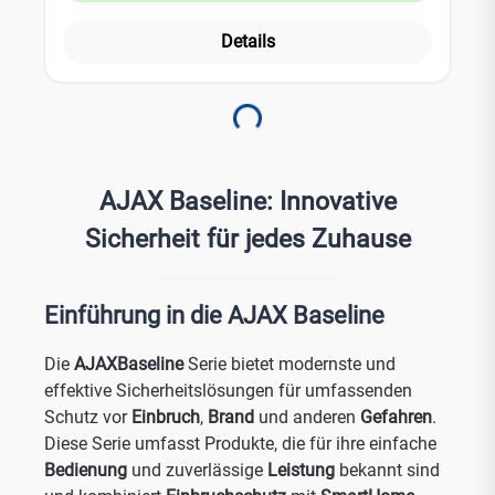
Melder wird aktiviert, sobald sich der Sensor aus dem
Magnetfeld entfernt. Leistungsmerkmale: bis zu 2.000.000
Details
Öffnungen Signalstörungserkennung Manipulationsalarm
einfache Installation & Einrichtung Technische Daten: Art
des Melders: Kabellos Sensorelement: Reed-Schalter
Alarmsignal-Übermittlungszeit: 0,15 Sekunden
Loading...
Aktivierungsschwelle: Kleiner Magnet: 1cm / Großer
Magnet: 2cm Kompatibilität: Ajax hubs, Funk-Repeater,
ocBridge Plus, uartBridge Stromversorgung: 1x CR123A-
AJAX Baseline: Innovative
Batterie, 3 V Betriebstemperaturbereich: -10°C bis +40°C
Betriebsfeuchtigkeit: bis zu 75% Zertifizierung: Klasse 2
Sicherheit für jedes Zuhause
(CE) Abmessung: Durchmesser: 2cm; Höhe: 9cm Gewicht:
29g Farbe: schwarz
Einführung in die AJAX Baseline
Die
AJAX
Baseline
Serie bietet modernste und
effektive Sicherheitslösungen für umfassenden
Schutz vor
Einbruch
,
Brand
und anderen
Gefahren
.
Diese Serie umfasst Produkte, die für ihre einfache
Bedienung
und zuverlässige
Leistung
bekannt sind