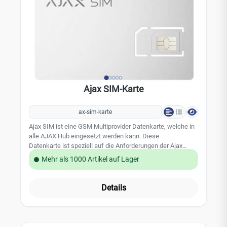
Ajax SIM-Karte
ax-sim-karte
Ajax SIM ist eine GSM Multiprovider Datenkarte, welche in
alle AJAX Hub eingesetzt werden kann. Diese
Datenkarte ist speziell auf die Anforderungen der Ajax
Sicherheitssysteme abgestimmt für modernste
Mehr als 1000 Artikel auf Lager
Alarmtechnik. Mit der Ajax SIM Karte können die Ajax
Zentralen auch komplett eigenständig ohne externe LAN
oder WLAN Verbindungen betrieben werden. Die
Details
Ajax SIM Karte kann auch als redundate Datenübertragung
für die Alarmtechnik genutzt werden - damit erhöhen Sie
die Sicherheit der Systeme. Die Ajax SIM ist durch den
Mobilfunkanbieter voraktiviert und kann direkt in dem Ajax