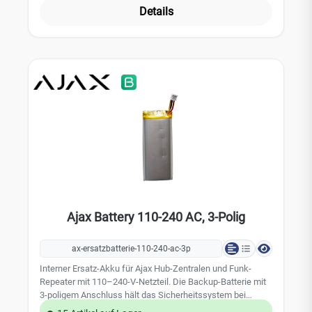
wiederhergestellt ist.Wiederaufladbarer Li-Ion-Akku mit 2
Details
Ah Kapazitaet2-poliger Anschlussstecker (2-Pin-
Variante)Bis zu 15 Stunden autonomer Betrieb am Hub
(2G) bei deaktiviertem EthernetBefestigung im Geraet per
doppelseitigem KlebepadAustausch ohne Spezialwerkzeug
im Rahmen der WartungHerstellerhinweis: nur durch den
korrekten Batterietyp ersetzenKompatibel mit Hub, Hub 2,
Hub Plus, ReX und ReX 2. Die 2-polige Ausfuehrung passt
in frueher gefertigte Geraete: Hub (2G) aus Produktion vor
dem 26.08.2022 und Hub 2 (2G) vor dem 07.10.2022;
danach gefertigte Zentralen verwenden den 3-poligen
Anschluss. Vor dem Tausch daher den Steckertyp im
Geraet pruefen. Geeignet fuer Errichter, die
Bestandsanlagen warten und die Notstromreserve aelterer
Ajax-Zentralen wiederherstellen.
Ajax Battery 110-240 AC, 3-Polig
ax-ersatzbatterie-110-240-ac-3p
Interner Ersatz-Akku für Ajax Hub-Zentralen und Funk-
Repeater mit 110–240-V-Netzteil. Die Backup-Batterie mit
3-poligem Anschluss hält das Sicherheitssystem bei
Stromausfall in Betrieb und ersetzt den werkseitig