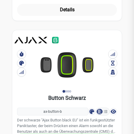
Installationsmethode: Kunststoff Klickverschlüsse am
Gerät und Befestigungsschraube Farbe: weiß Material:
Details
Kunststoff Betriebsbereich: Von -25°Ñ bis +60°Ñ Zulässige
Luftfeuchtigkeit: Bis zu 95% Maße: 184 × 184 × 17 mm
Gewicht: 111 g
Button Schwarz
ax-button-b
Der schwarze "Ajax Button black EU" ist ein funkgestützter
Paniktaster, der beim Drücken einen Alarm sowohl an die
Benutzer als auch an die Überwachungszentrale (CMS) des