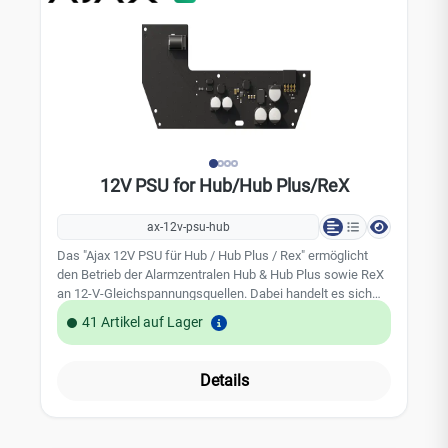
12V PSU for Hub/Hub Plus/ReX
ax-12v-psu-hub
Das "Ajax 12V PSU für Hub / Hub Plus / Rex" ermöglicht
den Betrieb der Alarmzentralen Hub & Hub Plus sowie ReX
an 12-V-Gleichspannungsquellen. Dabei handelt es sich
um eine elektronische Platine, die die standardmäßige
41 Artikel auf Lager
110/230-V-Netzteilplatine im Gehäuse des Geräts ersetzt.
Technische Daten: Kompatibilität: Hub / Hub Plus / ReX
Eingangsspannung: 8-20 V DC Ausgangsspannung: 4.65 V
Details
± 3% Einschaltspannung: 8 V ± 2.5% Ausschaltspannung:
6,9-7,5 V (lastabhängig) Eingangsstrom: <1 À
Ausgangsstrom: 1,5 A Verbindung: Buchse: 6,5 × 2 mm
Stecker: 5,5 × 2,1 mm (Stromstecker) Abmessung: 138 x