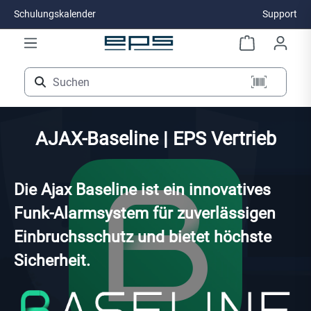
Schulungskalender
Support
Zum Hauptinhalt springen
AJAX-Baseline | EPS Vertrieb
Die Ajax Baseline ist ein innovatives
Funk-Alarmsystem für zuverlässigen
Einbruchsschutz und bietet höchste
Sicherheit.