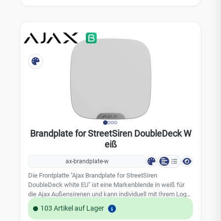
Luftfeuchtigkeit: Bis zu 95% Maße: 184 × 184 × 17 mm
Gewicht: 111 g
Brandplate for StreetSiren DoubleDeck W
eiß
ax-brandplate-w
Die Frontplatte "Ajax Brandplate for StreetSiren
DoubleDeck white EU" ist eine Markenblende in weiß für
die Ajax Außensirenen und kann individuell mit Ihrem Logo
bedruckt werden. Technische Daten: Klassifizierung:
103 Artikel auf Lager
Frontplatte für StreetSiren DoubleDeck