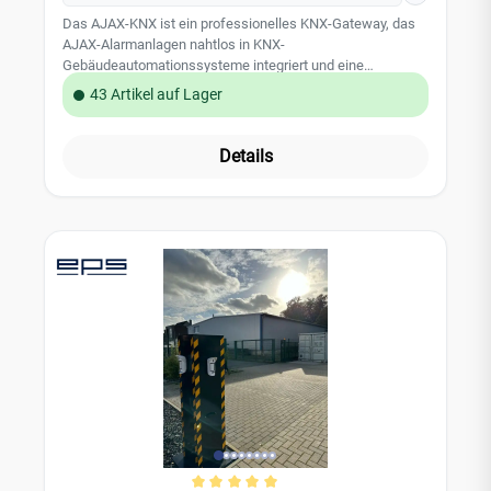
Das AJAX-KNX ist ein professionelles KNX-Gateway, das
AJAX-Alarmanlagen nahtlos in KNX-
Gebäudeautomationssysteme integriert und eine
bidirektionale Echtzeit-Kommunikation über Ethernet
43 Artikel auf Lager
ermöglicht. Bis zu 96 Zonen und 4 Sicherheitsbereiche
werden mit individuellen KNX-Gruppenobjekten überwacht
und lassen sich direkt aus KNX-Visualisierungen oder
Details
Tastsensoren steuern. Dank automatischer Szenenabrufe
reagiert die gesamte Gebäudeinstallation intelligent auf
Sicherheitsereignisse – von der Notbeleuchtung bei
Einbruch bis zur Komfortszene beim Deaktivieren der
Anlage.Leistungsmerkmale: 96 Zonen & 4 Bereiche –
Individuelle KNX-Gruppenobjekte für jede Zone und jeden
Sicherheitsbereich Bidirektionale Kommunikation –
Vollständige Arm-/Disarm-Steuerung und 7
Statusrückmeldungen pro Bereich Automatische
Szenensteuerung – KNX-Szenen (0–64) werden bei jedem
Bereichsstatuswechsel automatisch abgerufen Einfache
ETS-Konfiguration – Einheitliche Elausys-Applikation,
kompatibel mit ETS5, ETS6 und der kostenlosen ETS-
Demo Galvanische Trennung – Zuverlässiger Schutz des
KNX-Busses vor der AlarmanlageTechnische Daten:
Kommunikation Alarmanlage: Ethernet (RJ45) |KNX-