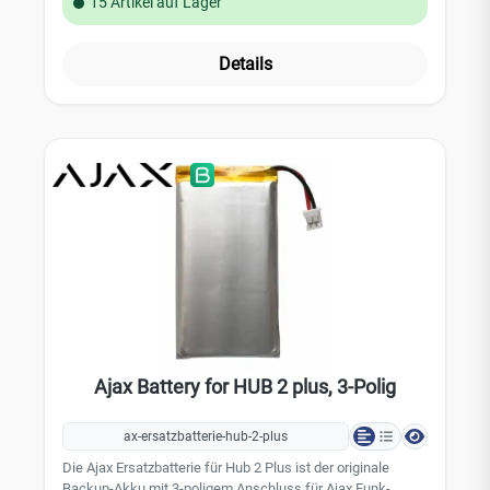
15 Artikel auf Lager
verbauten Akku im Servicefall.Wiederaufladbarer Li-Ion-
Akku mit 2 Ah Kapazität3-poliger Steckverbinder (3-Pin-
Ausführung)Kompatibel mit Hub, Hub 2, ReX und ReX 2
Details
(Geräteversionen mit 110–240 V~, 50/60 Hz
Netzteil)Passend für Hub (2G) ab Produktionsdatum
26.08.2022 und Hub 2 (2G) ab 07.10.2022 – ältere Geräte
benötigen die 2-polige VarianteÜberbrückt Netzausfälle:
beim Hub bis zu 15 Stunden autonomer Betrieb
(Herstellerangabe, bei deaktiviertem
Ethernet)Einsatzbereich: Service- und Ersatzteil für die
Instandhaltung von Ajax-Sicherheitssystemen durch
Fachhandel und Errichter. Nicht geeignet für Hub Plus (2-
poliger Anschluss) sowie Hub (4G), Hub 2 (4G) und Hub 2
Plus (diese verwenden die 3-Ah-Batterie). Laut Hersteller
beim Austausch keine scharfen Gegenstände verwenden
und ausschließlich den vorgesehenen Batterietyp
einsetzen.
Ajax Battery for HUB 2 plus, 3-Polig
ax-ersatzbatterie-hub-2-plus
Die Ajax Ersatzbatterie für Hub 2 Plus ist der originale
Backup-Akku mit 3-poligem Anschluss für Ajax Funk-