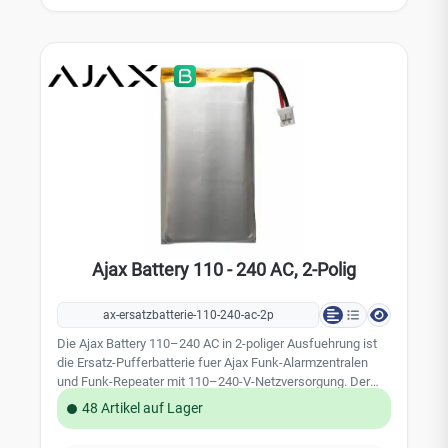
3 V bis 3,4 V (je nach Last) Eingangsstrom: 2,2 A bei 4,2 V,
0,8 A bei 10 V Ausgangsstrom: 1,5 A Verbidung: Buchse:
6,5 × 2 mm Stecker: 5,5 × 2,1 mm (Stromstecker)
Abmessung: 98 x 70 x 17 mm Gewicht: 26g
Ajax Battery 110 - 240 AC, 2-Polig
ax-ersatzbatterie-110-240-ac-2p
Die Ajax Battery 110–240 AC in 2-poliger Ausfuehrung ist
die Ersatz-Pufferbatterie fuer Ajax Funk-Alarmzentralen
und Funk-Repeater mit 110–240-V-Netzversorgung. Der
wiederaufladbare Li-Ion-Akku ueberbrueckt Stromausfaelle
48 Artikel auf Lager
und haelt Zentrale und Funkkommunikation im
Notstrombetrieb aufrecht, bis die Netzversorgung