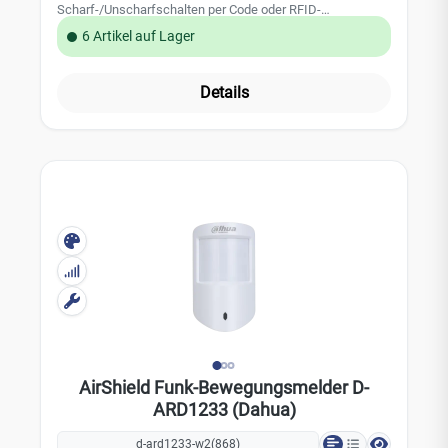
Scharf-/Unscharfschalten per Code oder RFID-
Karte.Funktion und AusstattungScharf- und
6 Artikel auf Lager
Unscharfschalten per Passwort oder IC-/RFID-
KarteSchnellalarmfunktion: medizinischer Notfall, Feuer,
PanikVerwaltung von bis zu 32 BenutzernSignalstärke-
Details
Erkennung zur Auswahl des geeigneten
InstallationsortsSignalisierung bei niedrigem
BatteriestandTemperaturüberwachungSabotageerkennung
Frequenzsprungfunktion und Zwei-Wege-Kommunikation
für eine stabile Verbindung zur ZentraleCloud-Update und
automatische Wiederherstellung nach einem
fehlgeschlagenen UpdateTechnische DatenFunkfrequenz:
868 MHz (868,0–868,6 MHz)Stromversorgung: 4x AA
BatterieBatterielebensdauer: ca. 3 JahreVerschlüsselung:
AES128Betriebstemperatur: -10 °C bis +55 °C
(Innenbereich)Betriebsluftfeuchtigkeit: 10 % bis 90 %
RHAbmessungen: 146 x 82 x 22,6 mmSystem und
KompatibilitätTeil des Dahua AirShield-Funkalarmsystems;
Anmeldung an der AirShield-Zentrale (HUB
ARC3800H)Verwaltung und Fernzugriff über die zugehörige
AirShield Funk-Bewegungsmelder D-
App
ARD1233 (Dahua)
d-ard1233-w2(868)