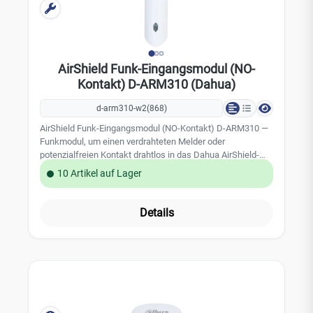
FrequenzsprungverfahrenVerschlüsselung:
AES128Detektor: PIR + Mikrowelle (24
GHz)Erfassungsbereich: 12 m bei 90° (bei 2,2 m
Montagehöhe)Empfohlene Montagehöhe: 2,2
mErfassungsgeschwindigkeit: 0,3–3
AirShield Funk-Eingangsmodul (NO-
m/sHaustierimmunität: bis 18 kg, Höhe unter 50
Kontakt) D-ARM310 (Dahua)
cmStromversorgung: 1x CR123A-BatterieBatterielaufzeit:
bis zu 3 JahreFunkreichweite: bis zu 1.600 m im
d-arm310-w2(868)
FreifeldBetriebstemperatur: -10 °C bis +55 °C
(Innenbereich)Luftfeuchtigkeit: 10–90 % rFMaße: 104 x 60
AirShield Funk-Eingangsmodul (NO-Kontakt) D-ARM310 —
x 50 mmGewicht: 106 gSystem und KompatibilitätTeil des
Funkmodul, um einen verdrahteten Melder oder
Dahua AirShield-Funkalarmsystems; Anmeldung an der
potenzialfreien Kontakt drahtlos in das Dahua AirShield-
AirShield-Zentrale (HUB ARC3800H)Verwaltung und
System einzubinden. Funktion und AusstattungBindet
10 Artikel auf Lager
Fernzugriff über die zugehörige App
einen kabelgebundenen Melder bzw. potenzialfreien
Kontakt per Funk an die AirShield-Zentrale anJe ein NC-
und ein NO-Eingangskontakt (NO als Standard)Unterstützt
Details
sechs Alarmtypen: Einbruch, medizinischer Notfall, Feuer,
Panik, Gas und SabotageSignalstärke-Erkennung zur Wahl
des MontageortsAlarm bei niedrigem
BatteriestandTemperaturüberwachungFrequenzsprungverf
ahren und Zwei-Wege-Kommunikation für eine stabile
Verbindung zur ZentraleCloud-Update und automatische
Wiederherstellung nach einem fehlgeschlagenen Update