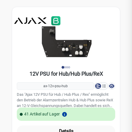
Verbindung: Buchse: 6,5 × 2 mmStecker: 5,5 × 2,1 mm
(Stromstecker) Abmessung: 98 x 70 x 17 mm Gewicht: 26g
12V PSU for Hub/Hub Plus/ReX
ax-12v-psu-hub
Das "Ajax 12V PSU für Hub / Hub Plus / Rex" ermöglicht
den Betrieb der Alarmzentralen Hub & Hub Plus sowie ReX
an 12-V-Gleichspannungsquellen. Dabei handelt es sich
um eine elektronische Platine, die die standardmäßige
41 Artikel auf Lager
110/230-V-Netzteilplatine im Gehäuse des Geräts ersetzt.
Technische Daten: Kompatibilität: Hub / Hub Plus / ReX
Eingangsspannung: 8-20 V DC Ausgangsspannung: 4.65 V
Details