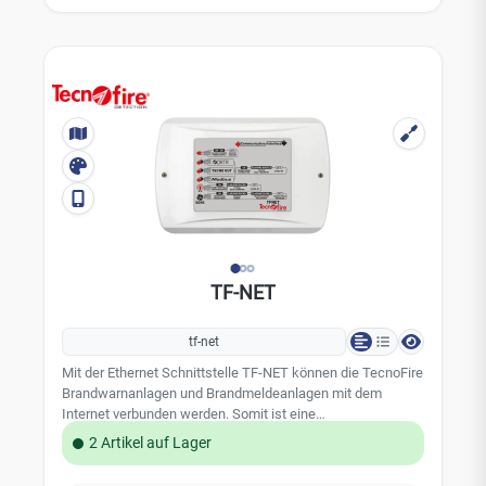
TecnoFire Master BUS Zulassung: EN 54-21 EN 50136-1 /
50136-2 Zertifizierungsnummer: 0051-CPR-0454
TF-NET
tf-net
Mit der Ethernet Schnittstelle TF-NET können die TecnoFire
Brandwarnanlagen und Brandmeldeanlagen mit dem
Internet verbunden werden. Somit ist eine
Alarmübertragung und Statusmeldungen über die Internet
2 Artikel auf Lager
Schnittstelle möglich. Mit der TF-Net Schnittstelle ist die
Integrierte RSC® -Technologie der TecnoFire