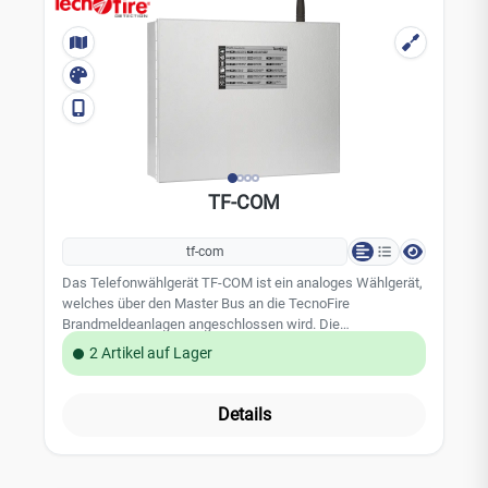
TF-COM
tf-com
Das Telefonwählgerät TF-COM ist ein analoges Wählgerät,
welches über den Master Bus an die TecnoFire
Brandmeldeanlagen angeschlossen wird. Die
Spannungsversorgung und Systemüberwachung erfolgten
2 Artikel auf Lager
über den Master Bus der TecnoFire Brandmeldezentrale.
Das Telefonwählgerät wird über einen Festnetz-
Telefonanschluss angeschlossen. Zur redundanten
Details
Übertragung kann zusätzlich eine GSM Telefonmodul
nachgerüstet werden. Über das Telefonwählgerät können
bis zu 8 Meldungen übertragen werden.