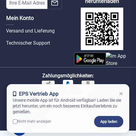
herunterladen
Mein Konto
Versand und Lieferung
Technischer Support
Zahlungsmöglichkeiten:
×
EPS Vertrieb App
Unsere Versandpartner:
Unsere mobile App ist für Android verfügbar! Laden Sie sie
jetzt herunter, um ein noch besseres Einkaufserlebnis zu
genießen.
App laden
Nicht mehr anzeigen
0