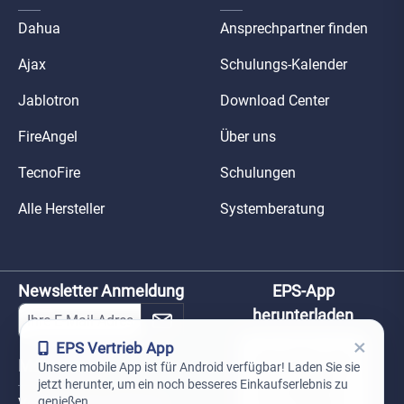
Dahua
Ansprechpartner finden
Ajax
Schulungs-Kalender
Jablotron
Download Center
FireAngel
Über uns
TecnoFire
Schulungen
Alle Hersteller
Systemberatung
Newsletter Anmeldung
EPS-App
herunterladen
×
EPS Vertrieb App
Mein Konto
Unsere mobile App ist für Android verfügbar! Laden Sie sie
jetzt herunter, um ein noch besseres Einkaufserlebnis zu
genießen.
Versand und Lieferung