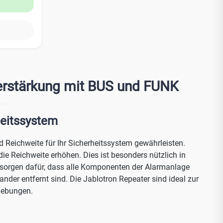
Trezor Test
ständig
tlosen
lverstärkung mit BUS und FUNK
nenfunktion
heitssystem
 JB-16xN-
peater (JB-15xR)
nd Reichweite für Ihr Sicherheitssystem gewährleisten.
ie Reichweite erhöhen. Dies ist besonders nützlich in
 sorgen dafür, dass alle Komponenten der Alarmanlage
der entfernt sind. Die Jablotron Repeater sind ideal zur
mgebungen.