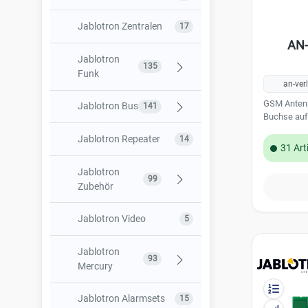
Jablotron Zentralen
17
AN-
Jablotron
135
Funk
an-ver
GSM Anten
Jablotron Bus
Funk Bedienteile
21
141
Buchse auf
Funk
Jablotron Repeater
Bus Bedienteile
26
14
33
31 Art
Bewegungsmelder
Bus
Jablotron
23
99
Funk
Bewegungsmelder
Zubehör
28
Einbruchschutz
Bus
Jablotron Video
Codeträger RFID
8
5
30
Funk Brandschutz
9
Einbruchschutz
Installationszubehör
77
Jablotron
93
Funk
Bus Brandschutz
10
Mercury
6
Ausgangsmodule
Sperrelemente
5
Bus
Jablotron Alarmsets
Jablotron Mercury
15
3
Funk Smart Home
22
19