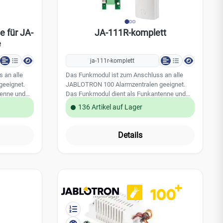
e für JA-
JA-111R-komplett
e
ja-111r-komplett
 an alle
Das Funkmodul ist zum Anschluss an alle
eeignet.
JABLOTRON 100 Alarmzentralen geeignet.
tenne und
Das Funkmodul dient als Funkantenne und
t der
wird über die BUS Verkabelung mit der
136 Artikel auf Lager
h können
Alarmzentrale verbunden. Dadurch können
zu Funk-
alle JABLOTRON Alarmzentralen zu Funk-
n. Pro
Alarmsystemen umgerüstet werden. Pro
Details
odule
Alarmzentrale können drei Funkmodule
rden. Somit
angeschlossen und eingelernt werden. Somit
und Gebäuden
ist auch bei größeren Objekten und Gebäuden
eine ideale Funkreichweite und
 Funkmodul
Funkausleuchtung möglich. Das Funkmodul
splatine in
kann auch direkt auf die Anschlussplatine in
erden. ohne
der Alarmzentrale aufgesteckt werden. inkl.
rat
Gehäuse PLV-JA111R Leistungsmerkmale:
smerkmale:
Integration der Funk- Komponenten direkt