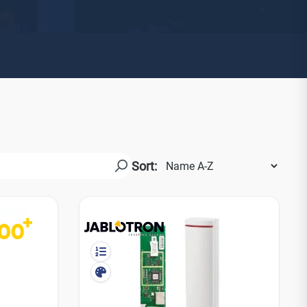
Watchman
Yale
No Climb
Zenner
19
Sort: