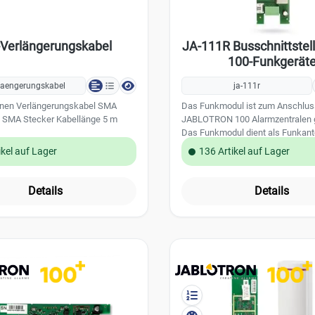
Verlängerungskabel
JA-111R Busschnittstell
100-Funkgerät
laengerungskabel
ja-111r
nen Verlängerungskabel SMA
Das Funkmodul ist zum Anschluss
 SMA Stecker Kabellänge 5 m
JABLOTRON 100 Alarmzentralen g
Das Funkmodul dient als Funkan
wird über die BUS Verkabelung mi
ikel auf Lager
136 Artikel auf Lager
Alarmzentrale verbunden. Dadurc
alle JABLOTRON Alarmzentralen 
Alarmsystemen umgerüstet werde
Details
Details
Alarmzentrale können drei Funkm
angeschlossen und eingelernt we
ist auch bei größeren Objekten 
eine ideale Funkreichweite und
Funkausleuchtung möglich. Das
kann auch direkt auf die Anschlus
der Alarmzentrale aufgesteckt w
Gehäuse,wenn benötigt bitte sepa
bestellen: PLV-JA111R Leistung