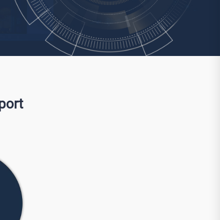
Watchman
Yale
No Climb
Zenner
19
port