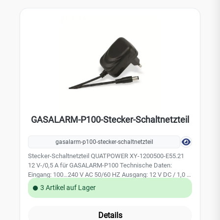
cm Durchmesser beidseitig beschichtete Klebe-Schaum-
Folie kein Bohren enorme Zeitersparnis saubere
Befestigungsmethode Geeignet für: ST-622-DE P-Line, ST-
630-DE P-Line, ST-632-DE P-Line, FA-6120 INT und HT-630-
EU
GASALARM-P100-Stecker-Schaltnetzteil
gasalarm-p100-stecker-schaltnetzteil
Stecker-Schaltnetzteil QUATPOWER XY-1200500-E55.21
12 V-/0,5 A für GASALARM-P100 Technische Daten:
Eingang: 100…240 V AC 50/60 HZ Ausgang: 12 V DC / 1,0 A
Farbe: schwarz Anschlusskabel 1,5 m mit Hohlstecker
3 Artikel auf Lager
5,5/2,1 mm, Pluspol innen
Details