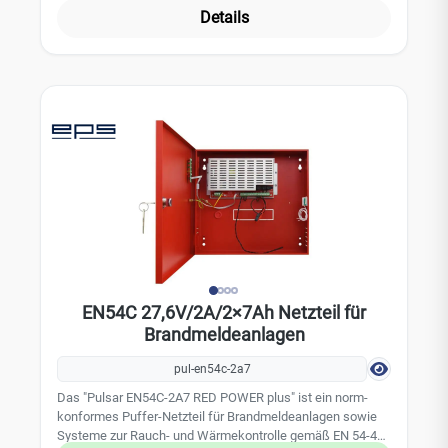
Spezialschlüssel (bei Bedarf sep. mitbestellen)
Details
EN54C 27,6V/2A/2×7Ah Netzteil für
Brandmeldeanlagen
pul-en54c-2a7
Das "Pulsar EN54C-2A7 RED POWER plus" ist ein norm-
konformes Puffer-Netzteil für Brandmeldeanlagen sowie
Systeme zur Rauch- und Wärmekontrolle gemäß EN 54-4