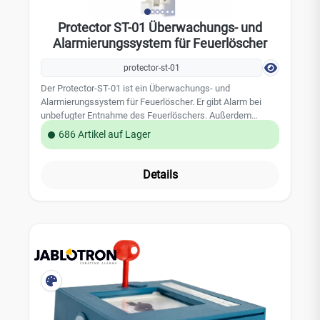
Protector ST-01 Überwachungs- und
Alarmierungssystem für Feuerlöscher
protector-st-01
Der Protector-ST-01 ist ein Überwachungs- und
Alarmierungssystem für Feuerlöscher. Er gibt Alarm bei
unbefugter Entnahme des Feuerlöschers. Außerdem
erinnert der Protector an Wartungsintervalle und überwacht
686 Artikel auf Lager
den Füllstand/ das Gewicht des Feuerlöschers. Die
erweiterten Versionen (W2-Protector, JA-110-Protector, JA-
Protector-F100, JA-Protector-ST-01) lassen sich via Funk
Details
(oder Busverkabelung) in ein W2-Netzwerk, JABLOTRON
100/80 Alarmsystem integrieren und alarmieren im
Brandfall. Leistungsmerkmale: für alle Feuerlöscher-Typen
und Modelle lauter Signalgeber 85 dB LED-Blitzlicht zur
optischen Alarmierung und Statusanzeige (grün/gelb/blau)
Füllzustandsüberwachung und Wartungserinnerung
einfach aktivierbarer Techniker-Modus Technische Daten:
Spannungsversorgung über 9 V Blockbatterie (bitte separat
bestellen) bruchfester Hartkunststoff Farbe: matt Weiß
potentialfreier Ein- und Ausgang Abmessung: 400 x 100 x
20 mm 2 Jahre Garantie