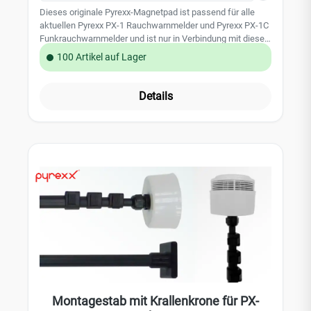
Dieses originale Pyrexx-Magnetpad ist passend für alle
aktuellen Pyrexx PX-1 Rauchwarnmelder und Pyrexx PX-1C
Funkrauchwarnmelder und ist nur in Verbindung mit diesen
Rauchwarnmeldern zugelassen. Bei der Klebemontage ist
100 Artikel auf Lager
auf einen festen und trockenen Untergrund zu achten.
Dieser muss zudem frei von Staub, Fett, und losen
Anstrichen sein. Ebenso besteht die Möglichkeit, das
Details
Magnet-Gelklebepad mittels Schraube und Dübel zu
befestigen. Bitte hierzu die Bedienungsanleitung des
Rauchwarnmelders beachten.Abnahme in ganzer VPE (5
Stück)Abmessungen des Pads:- Länge: 6cm - Breite: 5cm -
Höhe: 6cm Hinweis: Achten Sie bei der Montage auf einen
fettfreien und sauberen Untergrund. Nur so kann eine
optimale Haftung garantiert werden
Montagestab mit Krallenkrone für PX-