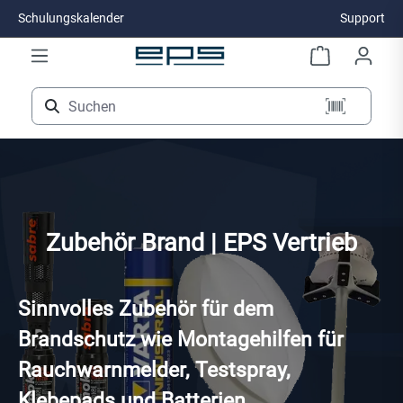
Schulungskalender
Support
Zum Hauptinhalt springen
Zubehör Brand | EPS Vertrieb
Sinnvolles Zubehör für dem
Brandschutz wie Montagehilfen für
Rauchwarnmelder, Testspray,
Klebepads und Batterien.