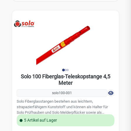
Anwendungsbereich Innenbereich Kompatibilität AJAX,
AJAX FIRE, Jablotron, FireAngel, Pyrexx u. a. Lieferumfang
1x EPS SK 5114 Schutzkorb (weiß) Montagematerial
(Schrauben & Dübel) Typische Einsatzbereiche Sporthallen
und Turnhallen (Ballschutzkorb) Schulen, Kitas, Spielräume
Bahnhöfe, öffentliche Verkehrsmittel
Strafvollzugsanstalten und Justizgebäude Mietobjekte mit
erhöhtem Vandalismusrisiko Industriehallen und
Werkstätten Passendes Zubehör (Cross-Selling)
Rauchwarnmelder Pyrexx PX-1 Jablotron Funk-
Rauchmelder AJAX FireProtect Ersatz-Befestigungssets
Hinweis: Der Schutzkorb ist ausschließlich in der Farbe
Weiß erhältlich.
Solo 100 Fiberglas-Teleskopstange 4,5
Meter
solo100-001
Solo Fiberglasstangen bestehen aus leichtem,
strapazierfähigem Kunststoff und können als Halter für
Solo Prüfhauben und Solo Melderpflücker sowie als
Verlängerung für die Solo Prüfsets verwendet werden. Sie
5 Artikel auf Lager
sind bis zu einer Deckenhöhe von ca. 9 m kombinierbar.
Technische Daten: Länge: 127 - 450 cm Material: Fiberglas