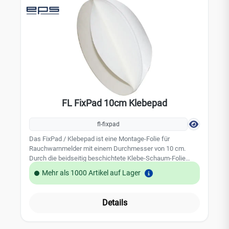
FL FixPad 10cm Klebepad
fl-fixpad
Das FixPad / Klebepad ist eine Montage-Folie für
Rauchwarnmelder mit einem Durchmesser von 10 cm.
Durch die beidseitig beschichtete Klebe-Schaum-Folie
lassen sich Rauchwarnmelder sicher, sauber und mit sehr
Mehr als 1000 Artikel auf Lager
geringem Zeitaufwand an der Zimmerdecke befestigen,
sodass kein Bohren mehr erforderlich ist. Die
Befestigungshinweise in der Bedienungsanleitung der
Details
Rauchwarnmelder sind zu berücksichtigen. geeignet für
ST-622-DE P-Line, ST-630-DE P-Line, ST-632-DE P-Line, FA-
6120 INT und HT-630-EU Leistungsmerkmale: Größe: 10