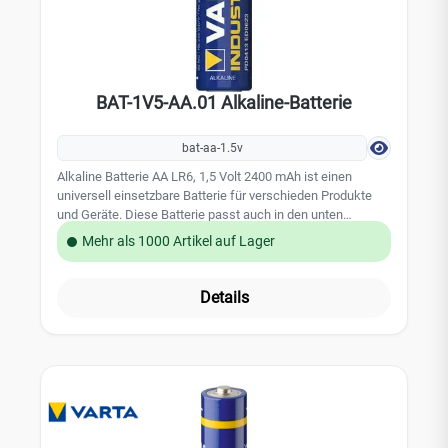
BAT-1V5-AA.01 Alkaline-Batterie
bat-aa-1.5v
Alkaline Batterie AA LR6, 1,5 Volt 2400 mAh ist einen
universell einsetzbare Batterie für verschieden Produkte
und Geräte. Diese Batterie passt auch in den unten
genannten Artikel: JA-120N JA-111ST JA-111ST-A JA-
Mehr als 1000 Artikel auf Lager
150M JA-150MB JA-150P JA-150ST JA-151ST JA-151ST-A
JA-152E JA-152NM JA-153E JA-154E JA-160PC JA-
161PW JA-85ST
Details