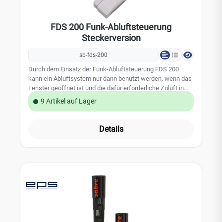
FDS 200 Funk-Abluftsteuerung
Steckerversion
sb-fds-200
Durch dem Einsatz der Funk-Abluftsteuerung FDS 200
kann ein Abluftsystem nur dann benutzt werden, wenn das
Fenster geöffnet ist und die dafür erforderliche Zuluft in
den Raum einströmen kann. Ein Sender am Fensterflügel
9 Artikel auf Lager
überwacht, ob das Fenster offen oder geschlossen ist, und
übermittelt diese Information per Funk an den Empfänger.
Dieser wird einfach zwischen Steckdose und Netzstecker
Details
der Dunstabzugshaube gesteckt und gibt die Stromzufuhr
nur dann frei, wenn das Fenster gekippt oder geöffnet ist.
Die Netzstecker-Sicherung verhindert das
versehentliche Umstecken des Gerätesteckerts der
Dunstabzughaube. Leistungsmerkmale: TÜV geprüft miz
DIBt-Zulassung Z-85.2-10 Funkstrecken- und
Batterieüberwachung Relaiskontakt mit 5A abgesichert 4
Distanzplatten für den Magneten (Höhenausgleich
Fenster) Einfache und sekundenschnelle installation des
Empfängers Erweiterbar auf ein zweites Fenster und