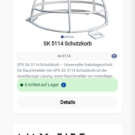
SK 5114 Schutzkorb
sk-5114
EPS SK 5114 Schutzkorb – Universeller Sabotageschutz
für Rauchmelder Der EPS SK 5114 Schutzkorb ist die
zuverlässige Lösung, wenn Rauchmelder vor mutwilliger
Beschädigung, Sabotage oder Diebstahl geschützt werden
8 Artikel auf Lager
müssen. Dank seines universellen Designs passt der
Schutzkorb zu nahezu allen gängigen Rauchmeldern und
Rauchwarnmeldern auf dem Markt. Kurzübersicht Material:
Details
Stahl, weiß-pulverbeschichtet Abmessungen: Höhe 90 mm,
Durchmesser 180 mm Einsatzbereich: Schulen,
Sporthallen, öffentliche Gebäude, Spielräume,
Jugendeinrichtungen Kompatibilität: Universell für AJAX,
AJAX FIRE, Jablotron, FireAngel, Pyrexx u. v. m. Maximaler
Schutz für kritische Brandmelder Rauchmelder sind ein