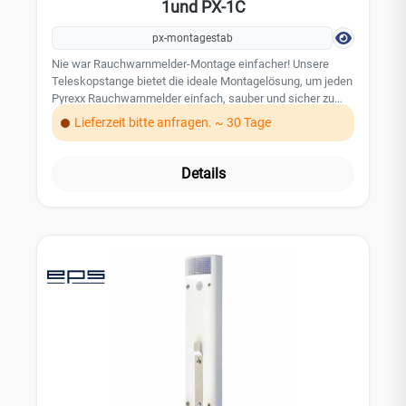
1und PX-1C
px-montagestab
Nie war Rauchwarnmelder-Montage einfacher! Unsere
Teleskopstange bietet die ideale Montagelösung, um jeden
Pyrexx Rauchwarnmelder einfach, sauber und sicher zu
montieren. Die 3-stufig ausziehbare Teleskopstange mit
Lieferzeit bitte anfragen. ~ 30 Tage
einer maximalen Höhe von 1,80 Metern ermöglicht Ihnen
eine bequeme Erreichbarkeit auch von schwer
zugänglichen Stellen. Mit der Andruckplatte lässt sich
Details
zunächst in Sekundenschnelle das Magnet-Gel-Klebepad
an dem Montageort fest anbringen. Der Kopf der
Teleskopstange umschließt dann den zu montierenden
Rauchwarnmelder fest und jeder Nutzer kann zielgenau
und schnell ohne den Einsatz von Leitern montieren.