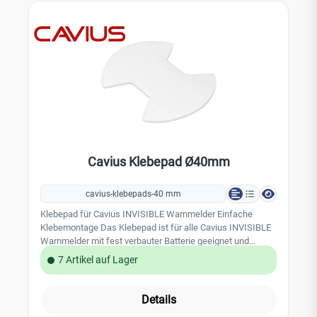
Cavius Klebepad Ø40mm
cavius-klebepads-40 mm
Klebepad für Cavius INVISIBLE Warnmelder Einfache
Klebemontage Das Klebepad ist für alle Cavius INVISIBLE
Warnmelder mit fest verbauter Batterie geeignet und
ersetzt den Klebesockel 40 mm von Cavius.Das Pad wird
7 Artikel auf Lager
einfach auf den originalen Montagesockel von Cavius
geklebt. Durch einfaches Abziehen der Schutzfolie kann
der Montagesockel einfach und schnell an der Decke
Details
befestig werden.Abnahme nur in ganzer VPE (10 Stück)