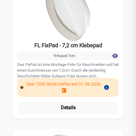
FL FixPad - 7,2 cm Klebepad
fl-fixpad-7cm
Das FixPad ist eine Montage-Folie für Rauchmelder und hat
einen Durchmesser von 7,2cm. Durch die beidseitig
beschichtete Klebe-Schaum-Folie lassen sich
Rauchmelder sicher, sauber und mit sehr geringem
Über 1000 Stück treffen am 31.08.2026
Zeitaufwand an der Zimmerdecke befestigen, sodass kein
Bohren mehr erforderlich ist. Die Befestigungshinweise in
der Bedienungsanleitung der Rauchmelder sind zu
berücksichtigen. Leistungsmerkmale: Größe: 7,2 cm
Details
Durchmesser beidseitig beschichtete Klebe-Schaum-Folie
kein Bohren enorme Zeitersparnis saubere
Befestigungsmethode Geeignet für: FA-SA 700LLE und FA-
SA 700BG