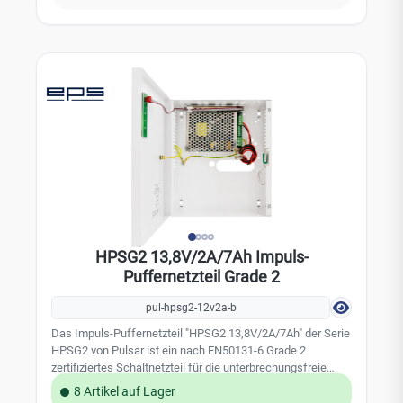
HPSG2 13,8V/2A/7Ah Impuls-
Puffernetzteil Grade 2
pul-hpsg2-12v2a-b
Das Impuls-Puffernetzteil "HPSG2 13,8V/2A/7Ah" der Serie
HPSG2 von Pulsar ist ein nach EN50131-6 Grade 2
zertifiziertes Schaltnetzteil für die unterbrechungsfreie
Stromversorgung von Einbruch-, Überfallmelde- und
8 Artikel auf Lager
Zutrittskontrollanlagen. Das kompakte Metallgehäuse in