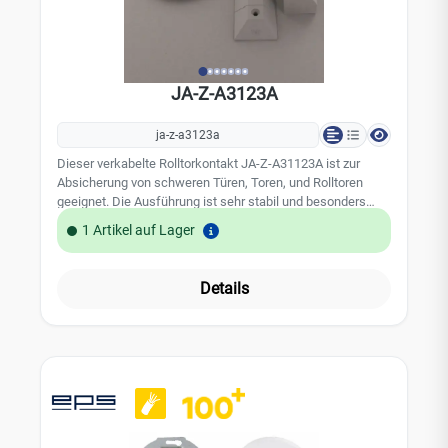
Smart-Home-Automationen wie das Sperren der Heizung
bei geöffnetem Fenster. Kompatibel ist er mit den
Zentralen JA-102K, JA-103K, JA-107K und JA-108K.
Technische Daten Stromversorgung über BUS der Zentrale,
12 V DC (8–15 V) Stromaufnahme (Ruhe / max.) 4 mA / 15
JA-Z-A3123A
mA Abmessungen Melder 28 × 58 × 17 mm Abmessungen
Magnet 17 × 58 × 17 mm Gewicht (Melder / Magnet) 14 g /
16 g Gehäusefarbe Grau Klassifizierung Sicherheitsgrad 2 /
ja-z-a3123a
Umgebungsklasse II (EN 50131-1) Einsatzbereich
Dieser verkabelte Rolltorkontakt JA-Z-A31123A ist zur
Innenbereich, allgemein Betriebstemperatur -10 °C bis +40
Absicherung von schweren Türen, Toren, und Rolltoren
°C Luftfeuchtigkeit 75 % rF, nicht kondensierend
geeignet. Die Ausführung ist sehr stabil und besonders
Kompatible Zentralen JA-102K, JA-103K, JA-107K, JA-108K
robust. Der verkabelte Rolltorkontakt kann per Funkmodul
Normen EN IEC 63000, EN 50130-4, EN 55032, EN 50131-1,
1 Artikel auf Lager
oder Busmodul an Ajax und Jablotron Alarmsystemen
-2-6 Ihre Vorteile auf einen Blick Farbe Grau für
angeschlossen werden. Der Magnetkontakt verfügt über
unauffällige Montage am passenden Rahmen Kleinste
eine 6m Anschlussleitung mit Stahlschlauch.
Bauform im Jablotron-Portfolio BUS-Anschluss –
Details
Leistungsmerkmale: 1 x Schließer kontakt Typ N Material:
Versorgung über die Zentrale, kein Batteriewechsel Erhöhte
Aluminium Anschlusskabel: 6 m, Metallschlauch: 1 m,
Sabotagesicherheit ohne Fehl-Sabotagealarme Smart-
Stahl verzinkt, PVC ummantelt Schaltabstand: ca. 50 mm
Home-fähig, z. B. Heizungssperre bei offenem Fenster
Kontaktbelastung: 40VDC, 0.5A, 6 W Schutzart: DIN40050,
Zertifiziert nach EN 50131 Grad 2 Passendes Zubehör JA-
IP 67 VdS-Zulassungsnummer: G 196565 / Klasse B Maße
115M BUS Mini-Magnetkontakt Weiß – Farbvariante JA-
des Magnetkontaktes Kontakt (L x B x H): 146 x 50 x 16.5
115M-AN BUS Mini-Magnetkontakt Anthrazit –
mm Maße des Magnetgehäuses (L x B x H): 66 x 40 x 35
Farbvariante JA-115M-BR BUS Mini-Magnetkontakt Braun
mm
– Farbvariante