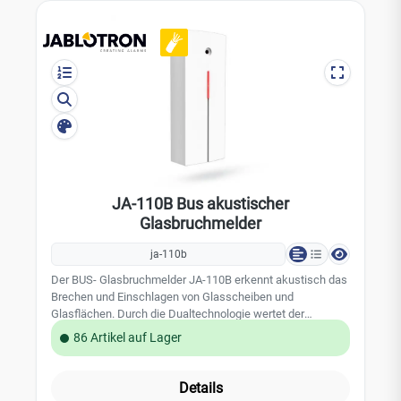
einer brechenden Scheibe Prüftaste zur manuelle auslöse
des Geräusches inklusive Batterien Technische Daten:
Stromversorgung: 9 V Blockbatterie Stromverbrauch: 6-200
mA Erfassungsbereich: bis zu 9 m Abmessungen: 70 x 135
x 29 mm Betriebstemperatur: -10 Grad bis 40 °C
Umgebungsbedingungen: EN 50131-1: II, innen ETSI EN
300220
JA-110B Bus akustischer
Glasbruchmelder
ja-110b
Der BUS- Glasbruchmelder JA-110B erkennt akustisch das
Brechen und Einschlagen von Glasscheiben und
Glasflächen. Durch die Dualtechnologie wertet der
Glasbruchsensor eine Luftdruckänderung und die
86 Artikel auf Lager
Geräuschanalyse aus. Leistungsmerkmale:
Geräuschanalyse Luftdruckanalyse einstellbare
Empfindlichkeit Alarm-Speicher zur Lokalisierung des
Details
Alarms Technische Daten: belegt eine Position in dem