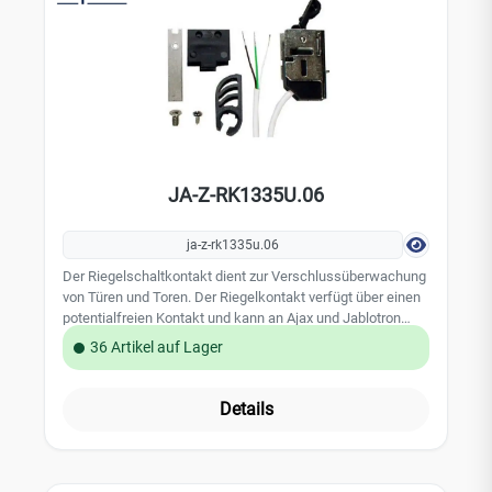
JA-Z-RK1335U.06
ja-z-rk1335u.06
Der Riegelschaltkontakt dient zur Verschlussüberwachung
von Türen und Toren. Der Riegelkontakt verfügt über einen
potentialfreien Kontakt und kann an Ajax und Jablotron
Alarmsysteme angeschlossen werden. Über die
36 Artikel auf Lager
entsprechenden Module ist eine Anbindung per Funk oder
BUS Verkabelung möglich. Entsprechende Module der
Hersteller Jablotron und Ajax sind unter Zubehör zu finden.
Details
Leistungsmerkmale: -1 Umschaltkontakt Typ U (NC/NO/C)-
Montage: uP auf Schließblech-Material: Kunststoff
schwar-Kabel: 6m, weiß, LIYY 3×0.14mm²-
Kontaktbelastung: 30VDC, 0.3A, 3W-Schutzart: DIN40050,