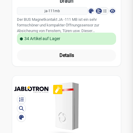
braun
ja-111mb
Der BUS Magnetkontakt JA -111 MB ist ein sehr
formschöner und kompakter Öffnungssensor zur
Absicheurng von Fenstern, Türen usw. Dieser
Aufbaumagentkontakt zeichnet sich besonders durch die
34 Artikel auf Lager
kleine und unauffällige Bauform aus. Farbe: Braun
Leistungsmerkmale: Sabotagealarm im Gehäuse kleine
und unauffällige Bauform Farbe: Braun Technische Daten:
Details
belegt eine Position in dem JABLOTRON 100 Alarmsystem
Stromversorgung: über den BUS der Zentrale, 12 V (9 - 15
V) Stromverbrauch: 5 mA Abmessungen des Melders: 26 x
55 x 16 mm Abmessungen des Magneten: 16 x 55 x 16 mm
Umgebungsbedingungen: EN 50131-1: II, innen
Betriebstemperatur: -10 bis 40 °C Sicherheitsstufe: Grad 2,
EN 50131-1 EAN 8594052539516