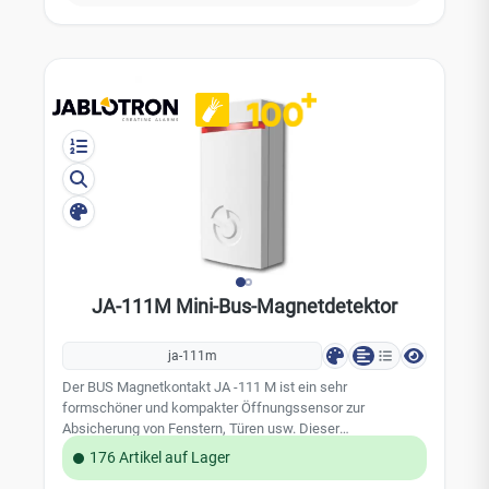
JABLOTRON 100 Alarmsystem Stromversorgung über den
BUS der Zentrale, 12 V (9 - 15 V) Stromverbrauch: 5 mA
Montagehöhe: 2,5 m Erfassungsbereich: bis zu 9 m Größe
der Glasfläche: min. 0,6 × 0,6 m Abmessungen: 40 x 100 x
22 mm Umgebungsbedingungen: EN 50131-1: II, innen
Betriebstemperatur: -10 Grad bis 40 °C Sicherheitsstufe:
Grad 2, EN 50131-1, EN 50131-2-7-1 EAN 8594052537499
JA-111M Mini-Bus-Magnetdetektor
ja-111m
Der BUS Magnetkontakt JA -111 M ist ein sehr
formschöner und kompakter Öffnungssensor zur
Absicherung von Fenstern, Türen usw. Dieser
Aufbaumagnetkontakt zeichnet sich besonders durch die
176 Artikel auf Lager
kleine und unauffällige Bauform aus. Farbe: Weiß