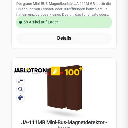
Der graue Mini-BUS-Magnetkontakt JA-111M-GR ist für die
Erkennung von Fenster- oder Türöffnungen konzipiert. Es
hat ein einzigartiges kleines Design, das für private oder
gewerbliche Installationen perfekt geeignet ist. Der
58 Artikel auf Lager
Magnetkontakt kommuniziert über den digitalen Bus und
belegt eine Position im Jablotron 100 Alarmsystem.
Leistungsmerkmale: Sabotagekontakt im Gehäuse kleine
Details
und unauffällige Bauform Farbe: grau; RAL 7040 belegt
eine Position in dem JABLOTRON 100 Alarmsystem
Technische Daten: Stromversorgung: über den BUS der
Zentrale, 12 V (9 - 15 V) Stromverbrauch: 5 mA
Abmessungen des Melders: 27 x 55 x 16 mm
Sicherheitsstufe: Grad 2 entsprechend: EN 50131-1, EN
50131-2-6 Umgebungsbedingungen nach EN 50131-1: II.
Indoor-General Betriebstemperatur: -10°C bis +40°C
entspricht auch:EN 50130-4, EN 55022 EAN
8595614127837
JA-111MB Mini-Bus-Magnetdetektor -