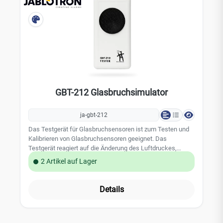
GBT-212 Glasbruchsimulator
ja-gbt-212
Das Testgerät für Glasbruchsensoren ist zum Testen und
Kalibrieren von Glasbruchsensoren geeignet. Das
Testgerät reagiert auf die Änderung des Luftdruckes,
ausgelöst z.B. durch einen leichten Stoß mit der flachen
2 Artikel auf Lager
Hand gegen die Scheibe, und simuliert dann das Geräusch
einer zerbrechenden Glasscheibe. Der Glasbruchsensor
sollte dann auf Grund der Luftdruckveränderung und des
Details
Geräusches auslösen. Das Geräusch kann auch manuell
über die Prüftaste ausgelöst werden. Leistungsmerkmale:
reagiert auf Luftdruckveränderung akustische Simulation