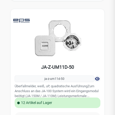
JA-Z-UM11D-50
ja-z-um11d-50
Überfallmelder, weiß, uP, quadratische AusführungZum
Anschluss an das JA-100 System wird ein Eingangsmodul
beötigt (JA-150M / JA-110M) Leistungsmerkmale:
Betätigungskontakt: Wechsler Sabotageüberwachung:
12 Artikel auf Lager
Schließer G 196 044, VdS-Klasse C Technische Daten:
Abmessungen (BxHxT) 82x82x30m Gehäuse Kunststoff,