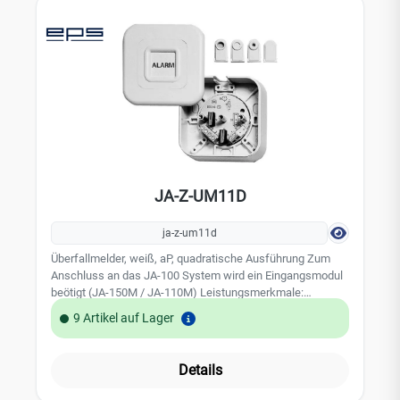
IP67-VdS-Klassierung: C-VdS Zulassungsnummer:
G107060
JA-Z-UM11D
ja-z-um11d
Überfallmelder, weiß, aP, quadratische Ausführung Zum
Anschluss an das JA-100 System wird ein Eingangsmodul
beötigt (JA-150M / JA-110M) Leistungsmerkmale:
Betätigungskontakt: Wechsler Sabotageüberwachung:
9 Artikel auf Lager
Schließer G 196 044, VdS-Klasse C Technische Daten:
Abmessungen (BxHxT) 82x82x30m Gehäuse Kunststoff,
Aufputz Farbe weiß
Details