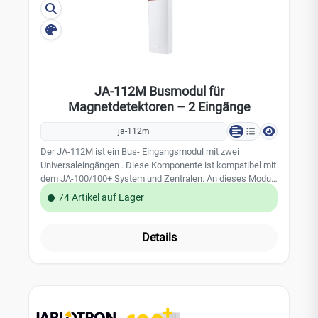
JA-112M Busmodul für
Magnetdetektoren – 2 Eingänge
ja-112m
Der JA-112M ist ein Bus- Eingangsmodul mit zwei
Universaleingängen . Diese Komponente ist kompatibel mit
dem JA-100/100+ System und Zentralen. An dieses Modul
können verschiede Melder und Sensoren angeschlossen
74 Artikel auf Lager
werden und die gewünschten Funktionen eingestellt und
programmiert werden z.B. minimale Aktivierungszeiten oder
Verzögerungszeiten (0,1 Sek. bis 300 Sek.) Der Melder ist
Details
adressierbar und belegt zwei Positionen im System.
Leistungsmerkmale: zwei unabhängige programmierbare
NC/NO- Eingänge Überwachung mit einem
Linienendwiderstand einstellbare Reaktionszeiten Alarm-
Speicher zur Lokalisierung des Alarms Technische Daten:
Stromzufuhr über den Bus der Zentrale 12 V (9 ...15 V)