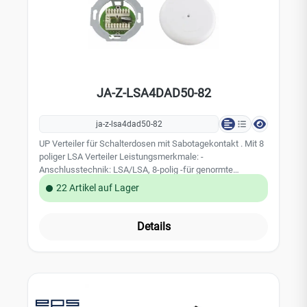
JA-Z-LSA4DAD50-82
ja-z-lsa4dad50-82
UP Verteiler für Schalterdosen mit Sabotagekontakt . Mit 8
poliger LSA Verteiler Leistungsmerkmale: -
Anschlusstechnik: LSA/LSA, 8-polig -für genormte
Schalterdose/Hohlwanddose uP -Deckelkontakt: Schließer
22 Artikel auf Lager
-Material Gehäuse: Kunststoff weiß -Maße (Durchmesser
x t): 82 × 5mm -VdS-Anerkennung: G194079, Klasse C
Details