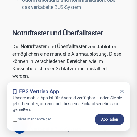
das verkabelte BUS-System
Notruftaster und Überfalltaster
Die
Notruftaster
und
Überfalltaster
von Jablotron
ermöglichen eine manuelle Alarmauslösung. Diese
können in verschiedenen Bereichen wie im
Kassenbereich oder Schlafzimmer installiert
werden.
Funktion
: Stiller Alarm an Endanwender oder
×
EPS Vertrieb App
Notrufzentrale
Unsere mobile App ist für Android verfügbar! Laden Sie sie
Modelle
: Verschiedene Formen wie der
jetzt herunter, um ein noch besseres Einkaufserlebnis zu
genießen.
Überfalltaster 156J
App laden
Nicht mehr anzeigen
Stromversorgung und Kommunikation
: Über
0
das verkabelte BUS-System