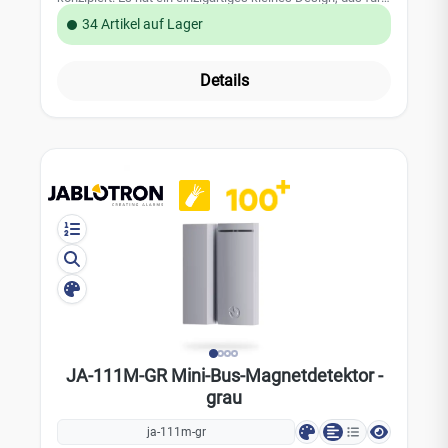
private oder gewerbliche Installationen perfekt geeignet ist.
34 Artikel auf Lager
Der Magnetkontakt kommuniziert über den digitalen Bus
und belegt eine Position im Jablotron 100 Alarmsystem.
Leistungsmerkmale: Sabotagekontakt im Gehäuse kleine
Details
und unauffällige Bauform Farbe: Anthrazit; RAL 7016 belegt
eine Position in dem JABLOTRON 100 Alarmsystem
Technische Daten: Stromversorgung: über den BUS der
Zentrale, 12 V (9 - 15 V) Stromverbrauch: 5 mA
Abmessungen des Melders: 27 x 55 x 16 mm
Sicherheitsstufe: Grad 2 entsprechend: EN 50131-1, EN
50131-2-6 Umgebungsbedingungen nach EN 50131-1: II.
Indoor-General Betriebstemperatur: -10°C bis +40°C
entspricht auch:EN 50130-4, EN 55022 EAN
8595614127820
JA-111M-GR Mini-Bus-Magnetdetektor -
grau
ja-111m-gr