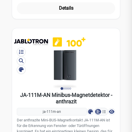
Leistungsmerkmale: Sabotagealarm im Gehäuse kleine
und unauffällige Bauform Farbe: Weiß Technische Daten:
Details
belegt eine Position in dem JABLOTRON 100 Alarmsystem
Stromversorgung: über den BUS der Zentrale, 12 V (9 - 15
V) Stromverbrauch: 5 mA Abmessungen des Melders: 26 x
55 x 16 mm Abmessungen des Magneten: 16 x 55 x 16 mm
Umgebungsbedingungen: EN 50131-1: II, innen
Betriebstemperatur: -10 bis 40 °C Sicherheitsstufe: Grad 2,
EN 50131-1 EAN 8594052539165
JA-111M-AN Minibus-Magnetdetektor -
anthrazit
ja-111m-an
Der anthrazite Mini-BUS-Magnetkontakt JA-111M-AN ist
für die Erkennung von Fenster- oder Türöffnungen
konzipiert. Es hat ein einzigartiges kleines Design, das für