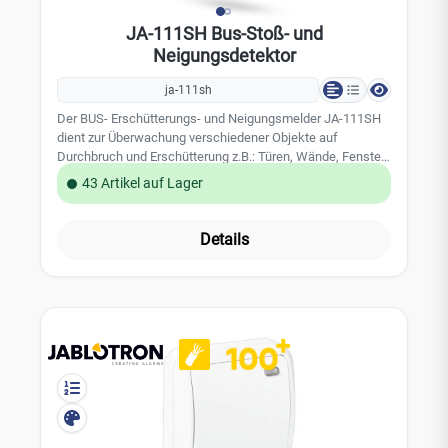
JA-111SH Bus-Stoß- und
Neigungsdetektor
ja-111sh
Der BUS- Erschütterungs- und Neigungsmelder JA-111SH
dient zur Überwachung verschiedener Objekte auf
Durchbruch und Erschütterung z.B.: Türen, Wände, Fenster,
Tresore, Kunstwerke etc. Dieser Sensor erkennen das
43 Artikel auf Lager
Bewegen, Erschüttern und gewaltsames Öffnen der zu
sichernden Objektes. Dieser Melder ist auch als
Tresormelder geeignet. Leistungsmerkmale:
Details
Erschütterungssensor Neigungssensor 3-Achsen-
Beschleunigungssensor Sabotagekontakt im Gehäuse
kleine und unauffällige Bauform Farbe: Weiß Technische
Daten: belegt eine Position in dem JABLOTRON 100
Alarmsystem Stromversorgung über den BUS der Zentrale,
12 V (9 - 15 V) Stromverbrauch: 5 mA Abmessungen: 27 x
55 x 16 mm Umgebungsbedingungen: EN 50131-1: II, innen
Betriebstemperatur: -10 bis 40 °C Sicherheitsstufe: Grad 2
gemäß EN 50131-1, CLC/TS 50131-2-8 EN 50130-4, EN
55022 EAN 8594052539189