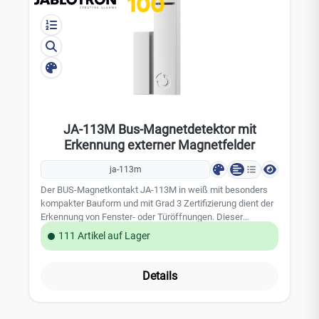
Stromverbrauch im Backup-Modus (Ruhezustand): 5 mA
Stromverbrauch zur Kabelauswahl 10 mA Maximale
Kabellänge vom Eingang zum Melder 100 m Abmessungen:
110 x 44 x 26 mm Klassifizierung EN 50131-1 ed. 2+A1+A2,
EN 50131-3 Umgebung entspricht EN 50131-1 II.
allgemeine Innenbereiche Betriebstemperaturbereich -10
°C bis +40 °C Entspricht auch den Anforderungen von EN
50130-4 ed. 2+A2, EN 55032, EN 50581
JA-113M Bus-Magnetdetektor mit
Erkennung externer Magnetfelder
ja-113m
Der BUS-Magnetkontakt JA-113M in weiß mit besonders
kompakter Bauform und mit Grad 3 Zertifizierung dient der
Erkennung von Fenster- oder Türöffnungen. Dieser
Jablotron Melder zeichnet sich durch ihre hochentwickelte
111 Artikel auf Lager
Fremdfelderkennung aus, was eine zusätzliche
Sicherheitsebene bietet und die Zertifizierung nach EN
50131 Grad 3 ermöglicht. Dank der schlankeren Bauform
Details
ist er besonders geeignet für schmale Tür- oder
Fensterrahmen. Dieser verkabelte Magnetkontakt
kommuniziert mit der Jablotron Zentrale über den BUS und