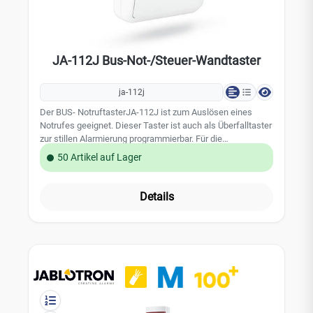
JA-112J Bus-Not-/Steuer-Wandtaster
ja-112j
Der BUS- NotruftasterJA-112J ist zum Auslösen eines
Notrufes geeignet. Dieser Taster ist auch als Überfalltaster
zur stillen Alarmierung programmierbar. Für die
Gebäudeautomatisierung kann dieser Taster auch zur
50 Artikel auf Lager
Steuerung von PG-Ausgängen genutzt werden.
Leistungsmerkmale: große Taste mit zwei Tastfunktionen
Aktivierungs-LED optionale Verzögerung eines Notrufes
Details
Sabotagekontakt Technische Daten: belegt eine Position in
dem JABLOTRON 100 Alarmsystem Stromversorgung: über
BUS der Zentrale 12 V (9-15 V) Stromverbrauch im
Ruhezustand: 5 mA Abmessungen: 80 x 80 x 29 mm
Umgebungsbedienungen: EN 50131-1: II. Innenbereiche
allgemein Betriebstemperatur: -10 bis +40 °C
Sicherheitsstufe: Grad 2, EN 50131-1, EN 50131-5-3 EN
50130-4; EN 55022 EAN 8594052539882