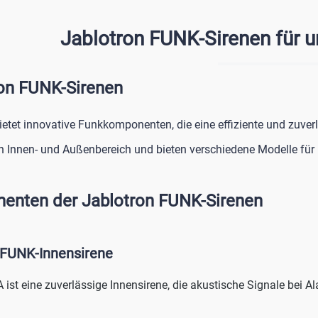
der Kunststoff-Abdeckung: Weiß Blitzlicht
rbe der Kunststoff-
Technische Daten: passende Grundmodule /
litzlicht Technische
Außensirenen: JA-113A-Base-RB,
Jablotron FUNK-Sirenen für 
Base-RB, JA-151A-Base-RB & JA
en: JA-113A-Base-RB, JA-111A-
RB Abmessung: 300 x 200 x 70 mm
A-151A-Base-RB & JA-163A-Base-
Umgebung: Außenbereich allgem
on FUNK-Sirenen
Betriebstemperaturbereich: -25°C
Außenbereich allgemein
peraturbereich: -25°C bis +60°C
ietet innovative Funkkomponenten, die eine effiziente und zuver
en Innen- und Außenbereich und bieten verschiedene Modelle für
enten der Jablotron FUNK-Sirenen
FUNK-Innensirene
 ist eine zuverlässige Innensirene, die akustische Signale bei 