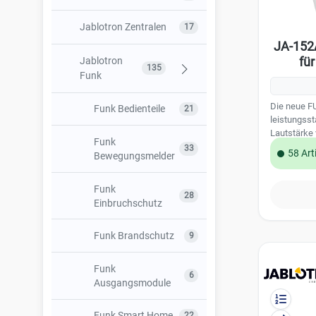
Jablotron Zentralen
17
JA-152
fü
Jablotron
135
Funk
Die neue F
Funk Bedienteile
21
leistungsst
Lautstärke 
Funk
für die schn
33
58 Art
Bewegungsmelder
einer vorha
Diese Innen
Zentralen g
Funk
28
auch zur ak
Einbruchschutz
Schaltzustä
Ausgangsve
Funk Brandschutz
9
mit einer N
Leistungsm
105 dB/m i
Funk
6
neues Desi
Ausgangsmodule
programmier
Backup-Akk
Funk Smart Home
22