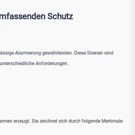
 JA-111A-
umfassenden Schutz
-163A-Base-
ein
 bis +60°C
lässige Alarmierung gewährleisten. Diese Sirenen sind
 unterschiedliche Anforderungen.
Alarmen erzeugt. Sie zeichnet sich durch folgende Merkmale