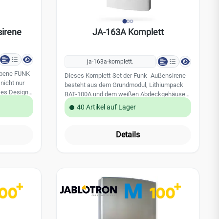
sirene
JA-163A Komplett
ja-163a-komplett.
ebene FUNK
Dieses Komplett-Set der Funk- Außensirene
nicht nur
besteht aus dem Grundmodul, Lithiumpack
ses Design,
BAT-100A und dem weißen Abdeckgehäuse
Flexibilität.
mit rotem Blitzlicht. Diese Außensirene ist für
40 Artikel auf Lager
trale und
die meisten Gebäudetypen und Fassaden
rgung ist
geeignet. Diese Funk- Außensirene ist
 benötigt
komplett kabellos und somit bestens für die
Details
 BUS-
Nachrüstung in bestehenden Gebäuden
A-154A als
geeignet. Komplette Außenalarmierung
ue
bestehend aus: -1x Grundmodul JA-163 Base
ngigen
RB-1x Abdeckung Weiß mit rotem Blitzlicht
in jede
JA-1X2A-C-WH-1x Lithiumpack BAT-100A
Kompromisse
Leistungsmerkmale: akustische und optische
 einzugehen.
Alarmierung integriertes 868 MHz Funkmodul
ron
vollkommen drahtlos lauter piezoelektrischer
Alarmgeber mit 100 dB/m Technische Daten: