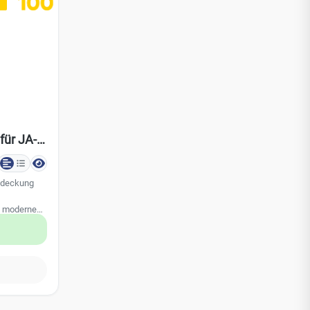
x 70 mm EAN
Base-RB Abmessung: 300 x 200 x 70 mm EAN
8595614112604
für JA-
51A und
bdeckung
s moderne
 weiß mit
für die
 JA-151A
sehr
s Design
ude- und