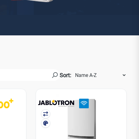
Watchman
Yale
No Climb
Zenner
19
Sort: