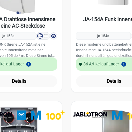
A Drahtlose Innensirene
JA-154A Funk Innen
r eine AC-Steckdose
ja-152a
ja-154a
UNK Sirene JA-152A ist eine
Diese moderne und batteriebetri
arke Innensirene mit einer
Innensirene JA-154A beeindruckt 
von 105 db / m. Diese Sirene ist
durch ihr unauffälliges und zeitlo
elle und einfache Installation in
sondern auch durch ihre kabellose 
ikel auf Lager
36 Artikel auf Lager
ndenen Steckdose konzipiert.
Dank der Funkverbindung zur Zen
sirene ist für JA-100/JA-100+
der stromsparenden Batterieverso
eeignet. Die Innensirene dient
sie völlig autonom einsetzbar und
Details
Details
ustischen Signalisierung von
weder eine Steckdose noch eine
nden wie z.B. Eingangs - und
Verbindung. Damit eröffnet die J
rzögerungen. Die Innensirene ist
Komponente der Alarmanlage ne
otstromversorgung ausgestattet.
Möglichkeiten in der platzunabhä
erkmale: laustarke Alarmsirene
Installation und fügt sich nahtlos 
ntegriertes 868 MHz Funkmodul
Innenraumgestaltung ein, ohne 
gn Funktionstaste mit
bei Funktionalität und Sicherheit
baren Funktionen integrierter
Die Funksirene ist mit den Jablot
u (einfach zu wechseln)
Systemen 100, 100+ und Mercury