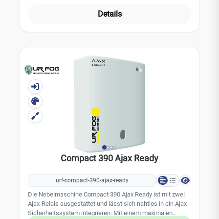
Gesamtverneblung von bis zu 2340 m³. Dank ihres
kompakten Designs und der montagefreundlichen
Details
Konstruktion ist die Compact 390 ein zuverlässiger und
praktischer Bestandteil der UR Fog Produktlinie.Technische
Daten: Verneblungsvolumen (pro Auslösung): 390 m³
Gesamtverneblungsvolumen: 2340 m³ Maximale
Auslösezeit: 50 Sekunden Tankvolumen: 500 ml (nicht im
Lieferumfang enthalten) Montage: Decken- /
Wandmontage Nebeldüse: fix Durchschnittlicher
Stromverbrauch: 30 W Aufheizzeit: 20 Minuten
Notstromversorgung: 12 V / 1,2 Ah (nicht im Lieferumfang
enthalten) Eingänge: 2 Ausgänge: 3 Gehäuse: Kunststoff
Gewicht: 3,8 kg Farbe: weiß Abmessungen: 265 x 325 x
115 mm
Compact 390 Ajax Ready
urf-compact-390-ajax-ready
Die Nebelmaschine Compact 390 Ajax Ready ist mit zwei
Ajax-Relais ausgestattet und lässt sich nahtlos in ein Ajax-
Sicherheitssystem integrieren. Mit einem maximalen