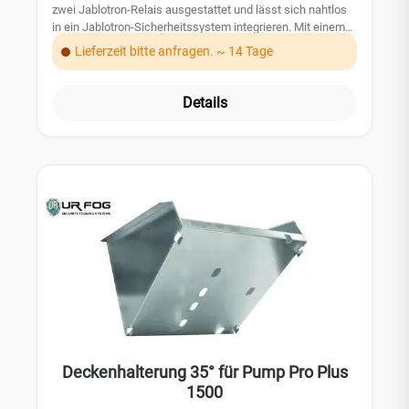
zwei Jablotron-Relais ausgestattet und lässt sich nahtlos
in ein Jablotron-Sicherheitssystem integrieren. Mit einem
maximalen Verneblungsvolumen von 390 m³ pro Auslösung
Lieferzeit bitte anfragen. ~ 14 Tage
sorgt sie für effektiven Schutz in kürzester Zeit. Die
Verneblungsdauer beträgt bis zu 50 Sekunden pro
Auslösung.Das Tankvolumen von 500 ml ermöglicht eine
Details
Gesamtverneblung von bis zu 2340 m³. Dank ihres
kompakten Designs und der montagefreundlichen
Konstruktion ist die Compact 390 ein zuverlässiger und
praktischer Bestandteil der UR
Fog Produktlinie.Lieferumfang: 2x Jablotron-Relais (bereits
vormontiert)Technische Daten: Verneblungsvolumen (pro
Auslösung): 390 m³ Gesamtverneblungsvolumen: 2340 m³
Maximale Auslösezeit: 50 Sekunden Tankvolumen: 500
ml (nicht im Lieferumfang enthalten) Montage: Decken- /
Wandmontage Nebeldüse: fix Durchschnittlicher
Stromverbrauch: 30 W Aufheizzeit: 20 Minuten
Notstromversorgung: 12 V / 1,2 Ah (nicht im Lieferumfang
enthalten) Eingänge: 2 Ausgänge: 3 Gehäuse: Kunststoff
Gewicht: 3,8 kg Farbe: weiß Abmessungen: 265 x 325 x
115 mm
Deckenhalterung 35° für Pump Pro Plus
1500