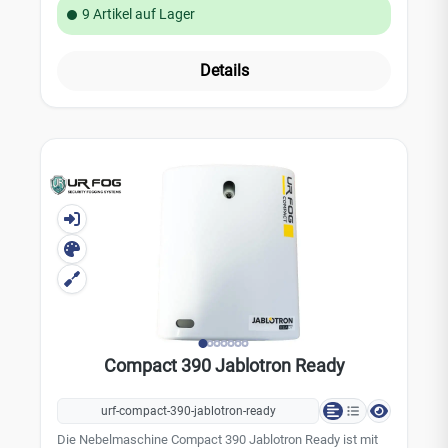
Verneblungsvolumen von 390 m³ pro Auslösung sorgt sie
9 Artikel auf Lager
für effektiven Schutz in kürzester Zeit. Die
Verneblungsdauer beträgt bis zu 50 Sekunden pro
Auslösung.Das Tankvolumen von 500 ml ermöglicht eine
Details
Gesamtverneblung von bis zu 2340 m³. Dank ihres
kompakten Designs und der montagefreundlichen
Konstruktion ist die Compact 390 ein zuverlässiger und
praktischer Bestandteil der UR Fog Ajax
Ready Produktlinie.Lieferumfang: 2x Ajax-Relais (bereits
vormontiert)Technische Daten: Verneblungsvolumen (pro
Auslösung): 390 m³ Gesamtverneblungsvolumen: 2340 m³
Maximale Auslösezeit: 50 Sekunden Tankvolumen: 500
ml (nicht im Lieferumfang enthalten) Montage: Decken- /
Wandmontage Nebeldüse: fix Durchschnittlicher
Stromverbrauch: 30 W Aufheizzeit: 20 Minuten
Notstromversorgung: 12 V / 1,2 Ah (nicht im Lieferumfang
enthalten) Eingänge: 2 Ausgänge: 3 Gehäuse: Kunststoff
Gewicht: 3,8 kg Farbe: weiß Abmessungen: 265 x 325 x
115 mm
Compact 390 Jablotron Ready
urf-compact-390-jablotron-ready
Die Nebelmaschine Compact 390 Jablotron Ready ist mit