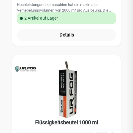
Hochleistungsnebelmaschine hat ein maximales
Vernebelungsvolumen von 2000 m³ pro Auslösung. Die
maximale Vernebelungszeit pro Auslösung beträgt 80
2 Artikel auf Lager
Sekunden. Die Vernebelungszeit kann individuell auf die
Raumgröße angepasst und programmiert werden. Das
maximale Tankvolumen von 4000ml ist ausreichend für
Details
eine Gesamtvernebelung von 6800m³Die PUMP PRO PLUS
Nebelmaschinen sind zertifiziert gemäß der EN Norm
50131-8:2019. Sie verfügen über eine sabotageüberwachte
und einstellbare Nebelausstoßdüse. Die Anschlussplatinen
haben 4 Eingänge und 5 Ausgänge.Technische Daten:
Verneblungsvolumen (pro Auslösung): 2000 m³
Gesamtverneblungsvolumen: 6800 m³ Maximale
Auslösezeit: 80 Sekunden Tankvolumen: 4000 ml (nicht
enthalten) Montage: Decken- / Wandmontage Nebeldüse:
verstellbar (sabotageüberwacht) Spannungsversorgung:
230 V Durchschnittlicher Stromverbrauch: 80 W
Aufheizzeit: 150 Minuten Notstromversorgung: 12 V / 7,2
Ah (nicht im Lieferumfang enthalten) Eingänge: 4
Ausgänge: 5 Gehäuse: Metall Gewicht: 49 kg Farbe: weiß
Abmessungen: 440 x 435 x 305 mm
Flüssigkeitsbeutel 1000 ml