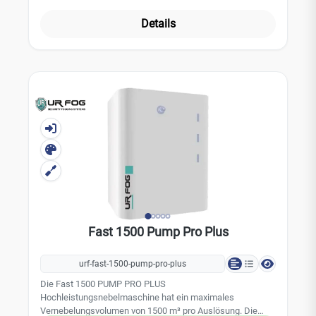
Raumgröße angepasst und programmiert werden. Das
maximale Tankvolumen von 5000ml ist ausreichend für
Details
eine Gesamtvernebelung von 9000m³Die PUMP PRO PLUS
Nebelmaschinen sind zertifiziert gemäß der EN Norm
50131-8:2019. Sie verfügen über eine sabotageüberwachte
und einstellbare Nebelausstoßdüse. Die Anschlussplatinen
haben 4 Eingänge und 5 Ausgänge.Technische Daten:
Verneblungsvolumen (pro Auslösung): 4500 m³
Gesamtverneblungsvolumen: 9000 m³ Maximale
Auslösezeit: 200 Sekunden Tankvolumen: 5000 ml (nicht
enthalten) Montage: Nur Wandmontage Nebeldüse:
verstellbar (sabotageüberwacht) Spannungsversorgung:
230 V Durchschnittlicher Stromverbrauch: 80 W
Aufheizzeit: 300 Minuten Notstromversorgung: 12 V / 7,2
Ah (nicht im Lieferumfang enthalten) Eingänge: 4
Ausgänge: 5 Gehäuse: Metall Gewicht: 59 kg Farbe: weiß
Abmessungen: 440 x 435 x 305 mm
Fast 1500 Pump Pro Plus
urf-fast-1500-pump-pro-plus
Die Fast 1500 PUMP PRO PLUS
Hochleistungsnebelmaschine hat ein maximales
Vernebelungsvolumen von 1500 m³ pro Auslösung. Die