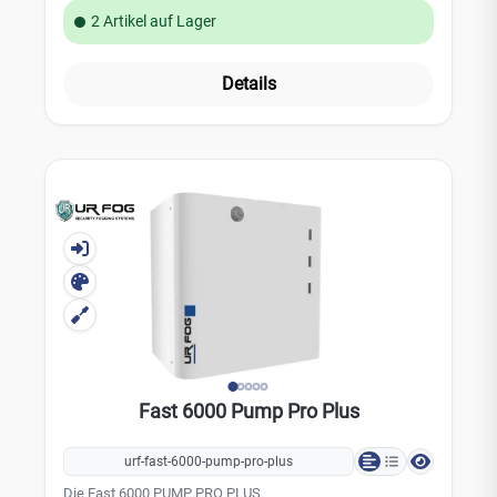
maximale Vernebelungszeit pro Auslösung beträgt 70
2 Artikel auf Lager
Sekunden. Die Vernebelungszeit kann individuell auf die
Raumgröße angepasst und programmiert werden. Das
maximale Tankvolumen von 1000ml ist ausreichend für
Details
eine Gesamtvernebelung von 1700m³Die PUMP PRO PLUS
Nebelmaschinen sind zertifiziert gemäß der EN Norm
50131-8:2019. Sie verfügen über eine sabotageüberwachte
und einstellbare Nebelausstoßdüse. Die Anschlussplatinen
haben 4 Eingänge und 5 Ausgänge. Technische Daten:
Verneblungsvolumen (pro Auslösung): 1500 m³
Gesamtverneblungsvolumen: 1700 m³ Maximale
Auslösezeit: 70 Sekunden Tankvolumen: 1000 ml (nicht
enthalten) Montage: Decken- / Wandmontage
Nebeldüse: verstellbar (sabotageüberwacht)
Spannungsversorgung: 230 V Durchschnittlicher
Stromverbrauch: 60 W Aufheizzeit: 150 Minuten
Notstromversorgung: 12 V / 2 Ah (nicht im Lieferumfang
enthalten) Eingänge: 4 Ausgänge: 5 Gehäuse: Metall
Gewicht: 29 kg Farbe: weiß Abmessungen: 360 x 435 x 285
Fast 6000 Pump Pro Plus
mm
urf-fast-6000-pump-pro-plus
Die Fast 6000 PUMP PRO PLUS