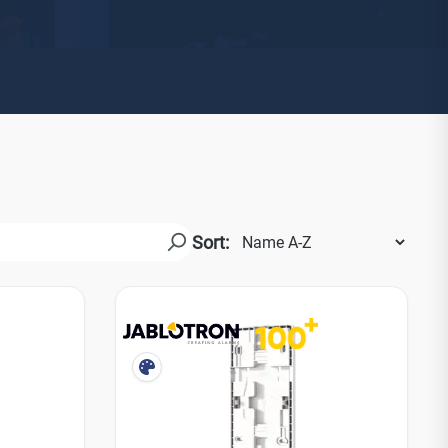
Watchman
Yale
No Climb
Zenner
19
Sort: