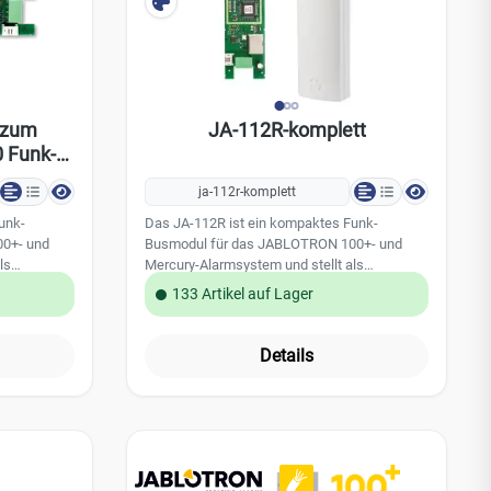
 zum
JA-112R-komplett
 Funk-
ja-112r-komplett
unk-
Das JA-112R ist ein kompaktes Funk-
0+- und
Busmodul für das JABLOTRON 100+- und
ls
Mercury-Alarmsystem und stellt als
des JA-
modernisiertes Nachfolgemodell des JA-
133 Artikel auf Lager
111R die zuverlässige
ischen dem
Kommunikationsschnittstelle zwischen dem
ichen
kabelgebundenen Bus und sämtlichen
Details
 Die grüne
drahtlosen Peripheriegeräten her. Die grüne
zipiert und
Leiterplatine ist platzsparend konzipiert und
en und das
behält die bewährten Abmessungen und das
ngermodells
Installationsverfahren des Vorgängermodells
bei.inkl. Gehäuse Leistungsmerkmale:
ile,
Verbindet drahtlose Peripheriegeräte (Melder,