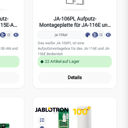
utz-
JA-106PL Aufputz-
-115E-AN
Montageplatte für JA-116E und
N
JA-156E
ja-106pl
Das weiße JA-106PL ist eine
15E-AN und
Aufputzmontagebox für das JA-116E und JA-
156E Bedienteil
22 Artikel auf Lager
Details