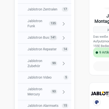
Jablotron Zentralen
17
J
Montage
Jablotron
135
Funk
j
Das weiße 
Jablotron Bus
Funk Bedienteile
21
141
Aufputzmon
155E Bedien
Funk
Jablotron Repeater
Bus Bedienteile
26
14
33
9 Arti
Bewegungsmelder
Bus
Jablotron
23
99
Funk
Bewegungsmelder
Zubehör
28
Einbruchschutz
Bus
Jablotron Video
Codeträger RFID
8
5
30
Funk Brandschutz
9
Einbruchschutz
Installationszubehör
77
Jablotron
93
Funk
Bus Brandschutz
10
Mercury
6
Ausgangsmodule
Sperrelemente
5
Bus
Jablotron Alarmsets
Jablotron Mercury
15
3
Funk Smart Home
22
19