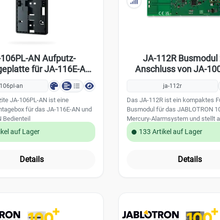
-106PL-AN Aufputz-
JA-112R Busmodul
eplatte für JA-116E-AN
Anschluss von JA-100
und JA-156E-AN
Komponenten
-106pl-an
ja-112r
ite JA-106PL-AN ist eine
Das JA-112R ist ein kompaktes F
tagebox für das JA-116E-AN und
Busmodul für das JABLOTRON 10
 Bedienteil
Mercury-Alarmsystem und stellt a
modernisiertes Nachfolgemodell 
ikel auf Lager
133 Artikel auf Lager
111R die zuverlässige
Kommunikationsschnittstelle zw
kabelgebundenen Bus und sämtl
Details
Details
drahtlosen Peripheriegeräten her.
Leiterplatine ist platzsparend kon
behält die bewährten Abmessung
Installationsverfahren des Vorgä
bei. Leistungsmerkmale: Verbindet drahtlose
Peripheriegeräte (Melder, Bediente