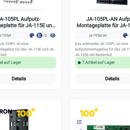
A-105PL Aufputz-
JA-105PL-AN Aufp
platte für JA-115E und
Montageplatte für JA
JA-155E
und JA-155E-A
a-105pl
ja-105pl-an
JA-105PL ist eine
Das anthrazite JA-105PL ist eine
tagebox für das JA-115E und JA-
Aufputzmontagebox für das JA-1
teil
JA-155E-AN Bedienteil
kel auf Lager
7 Artikel auf Lager
Details
Details