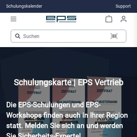
Schulungskalender
Support
Zum Hauptinhalt springen
Schulungskarte | EPS Vertrieb
Die EPS-Schulungen und EPS-
Workshops finden auch in Ihrer Region
statt. Melden Sie sich an und werden
Sie Sicherheits-Experte!