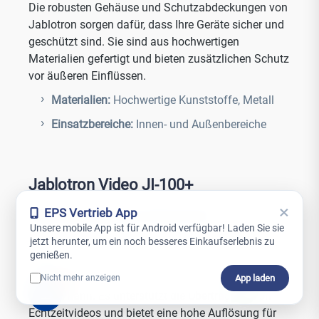
Die robusten Gehäuse und Schutzabdeckungen von
Jablotron sorgen dafür, dass Ihre Geräte sicher und
geschützt sind. Sie sind aus hochwertigen
Materialien gefertigt und bieten zusätzlichen Schutz
vor äußeren Einflüssen.
Materialien:
Hochwertige Kunststoffe, Metall
Einsatzbereiche:
Innen- und Außenbereiche
Jablotron Video JI-100+
×
EPS Vertrieb App
Überwachung und Sicherheit
Unsere mobile App ist für Android verfügbar! Laden Sie sie
jetzt herunter, um ein noch besseres Einkaufserlebnis zu
Das Jablotron Video JI-100+ System bietet eine
genießen.
effektive Videoüberwachungslösung, die einfach in
ein bestehendes Jablotron Alarmsystem integriert
App laden
Nicht mehr anzeigen
0
werden kann. Es unterstützt die Übertragung von
Echtzeitvideos und bietet eine hohe Auflösung für