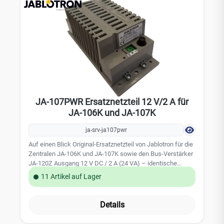
JA-107PWR Ersatznetzteil 12 V/2 A für
JA-106K und JA-107K
ja-srv-ja107pwr
Auf einen Blick Original-Ersatznetzteil von Jablotron für die
Zentralen JA-106K und JA-107K sowie den Bus-Verstärker
JA-120Z Ausgang 12 V DC / 2 A (24 VA) – identische
Leistungsdaten wie das werkseitig verbaute Modul
11 Artikel auf Lager
Weitbereichseingang 110–230 V AC, 50–60 Hz, 0,85 A
Träge Feinsicherung T1,6 A / 250 V, wechselbar Montage
im vorhandenen Gehäuse – kein Austausch der
Details
kompletten Zentrale nötig Serviceteil ab Lager, EAN
8595614124898 Wenn die Stromversorgung der Zentrale