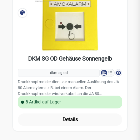
DKM SG OD Gehäuse Sonnengelb
dkm-sg-od
Druckknopfmelder dient zur manuellen Auslösung des JA
80 Alarmsytems z.B. bei einem Alarm. Der
Druckknopfmelder wird verkabelt an die JA 80
Alarmzentrale angeschlossen. Leistungsmerkmale:-
8 Artikel auf Lager
potentialfreier Kontakt zur Ansteuerung der Zentrale -
Farbe: gelb- Aufschrift: AMOKALARM- ohne
Spezialschlüssel (bei Bedarf sep. mitbestellen)
Details