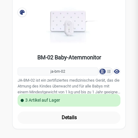
BM-02 Baby-Atemmonitor
ja-bm-02
JA-BM-02 ist ein zertifiziertes medizinisches Gerät, das die
Atmung des Kindes überwacht und für alle Babys mit
einem Mindestgewicht von 1 kg und bis zu 1 Jahr geeignet
ist. Es signalisiert die Verlangsamung der Atmungsrate des
3 Artikel auf Lager
Babys und warnt auf diese Weise vor einem möglichen
Atemstillstand. Ein Funktionstest wird bei jedem
Anschalten durchgeführt, sodass es sich nicht spontan
Details
ausschalten kann. Nanny ist ein kontaktloses
medizinisches Gerät - es gibt weder Strahlung ab noch
schränkt es die Bewegungen des Babys ein.Technische