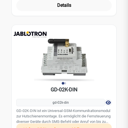
sollte dann auf Grund der Luftdruckveränderung und des
Details
Geräusches auslösen. Das Geräusch kann auch manuell
über die Prüftaste ausgelöst werden. Leistungsmerkmale:
reagiert auf Luftdruckveränderung akustische Simulation
einer brechenden Scheibe Prüftaste zur manuelle auslöse
des Geräusches inklusive Batterien Technische Daten:
Stromversorgung: 9 V Blockbatterie Stromverbrauch: 6-200
mA Erfassungsbereich: bis zu 9 m Abmessungen: 70 x 135
x 29 mm Betriebstemperatur: -10 Grad bis 40 °C
Umgebungsbedingungen: EN 50131-1: II, innen ETSI EN
300220
GD-02K-DIN
gd-02k-din
GD-02K-DIN ist ein Universal-GSM-Kommunikationsmodul
zur Hutschienenmontage. Es ermöglicht die Fernsteuerung
diverser Geräte durch SMS-Befehl oder Anruf von bis zu
100 autorisierte Telefonnummern. Das GSM Wählgerät