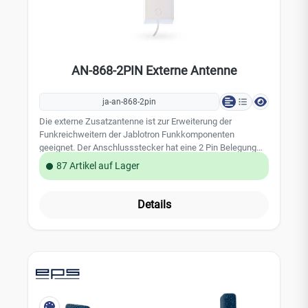
AN-868-2PIN Externe Antenne
ja-an-868-2pin
Die externe Zusatzantenne ist zur Erweiterung der
Funkreichweitern der Jablotron Funkkomponenten
geeignet. Der Anschlussstecker hat eine 2 Pin Belegung
und ist für ältere JABLOTRON 100 Komponenten geeignet.
87 Artikel auf Lager
Die Funkantenne arbeitet im Frequenzband 868 MHz und
kann im Innen- und Außenbereich eingesetzt werden. Die
Zuleitungen sind sabotageüberwacht. Leistungmerkmale: -
Details
Funkfrequenz: 868 MHz - 2 Pin Anschlussstecker -
Sabotageüberwachung Technische Daten: - Gewinn der
Antenne: max. 3dBi - Impedanz: 50? - Länge der Zuleitung:
2m - Abmessung: 130 x 50 x 30 mm - Betriebstemperatur:
-20 bis 60 °C - Umgebungsbedingungen: N 50131-1 IV -
Sicherheitsstufe: Grad 2, EN 50131-1