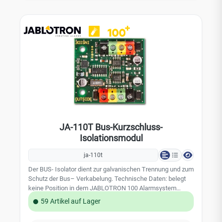
aufgibt Überspannung nach einem Gewitter, ein Blitzschlag
in der Nähe oder das Ende der Bauteillebensdauer – fällt
das Netzteil einer JA-106K oder JA-107K aus, steht die
gesamte Anlage. Mit diesem Original-Modul tauschen Sie
gezielt die defekte Komponente statt der kompletten
Zentrale. Programmierung, BUS-Verkabelung und Gehäuse
bleiben unangetastet, die Anlage ist nach dem Tausch
sofort wieder betriebsbereit. Auch bei brummendem Trafo
die richtige Wahl Ein hörbares Brummen oder Zirpen aus
dem Zentralengehäuse geht in der Regel vom Netzteil aus
und lässt sich durch einen Tausch beheben. Da das Modul
baugleich zum Original ist, entfällt jede Anpassung an
Kabelführung oder Befestigungspunkte. Technische Daten
JA-110T Bus-Kurzschluss-
Hersteller-Artikelnummer JA-SRV-JA107PWR
Isolationsmodul
Eingangsspannung 110–230 V AC / 50–60 Hz
Eingangsstrom 0,85 A Ausgangsspannung 12 V DC
ja-110t
Ausgangsstrom 2 A Ausgangsleistung 24 VA Sicherung
T1,6 A / 250 V (träge) Kompatibel mit JA-106K, JA-107K,
Der BUS- Isolator dient zur galvanischen Trennung und zum
JA-120Z (laut Hersteller auch JA-83K) Gewicht 0,265 kg
Schutz der Bus– Verkabelung. Technische Daten: belegt
Herkunftsland Tschechien EAN 8595614124898
keine Position in dem JABLOTRON 100 Alarmsystem
Lieferumfang 1 × Netzteilmodul JA-107PWR (JA-SRV-
Stromversorgung: über den BUS der Zentrale, 12 V (9 - 15
59 Artikel auf Lager
JA107PWR) Passendes Zubehör PLV-CP-L – Leergehäuse
V) Standby-Verbrauch: 5 mA max. Last am Anschluss: 250
bzw. Ersatzabdeckung für JA-106K, JA-107K und JA-120Z
mA; Abschaltstrom: 300 mA geeignet für Montagedose