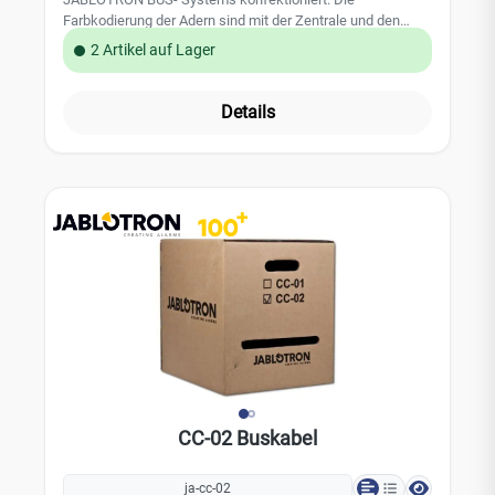
Farbkodierung der Adern sind mit der Zentrale und den
BUS- Verteilern abgestimmt. Die Leitung hat 4 Adern davon
2 Artikel auf Lager
sind 2 Adern mit einem Leitungsdurchmesser von 0,5 mm
und 2 Adern mit einem Leitungsdurchmesser von 0,8 mm.
Die Kabelrolle hat 300 m Kabel. Leistungsmerkmale: -
Details
Installationsfreundliche Kabelrolle - Markierung der
Leitungslänge in Meter auf dem Kabel gedruckt
Technische Daten: - 1 x 2 x 24 AWG (0,5 mm) max.
Gleichstromweiderstand bei 20 °C = 97 ?/km - 1 x 2 x 20
AWG (0,8 mm) max. Gleichstromweiderstand bei 20 °C =
38 ?/km - Kabellänge: 300m - EAN 8594052538366
CC-02 Buskabel
ja-cc-02