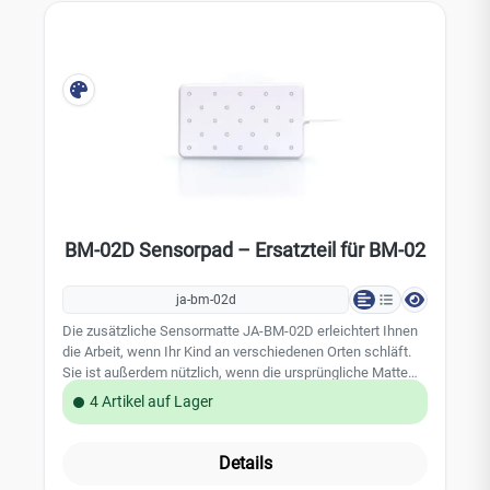
Daten: Stromversorgung: 2×1,5 V AA LR6 Alkalibatterien
Standby-Strom :0,2 mA Alarmstrom: 100 mA Anzeigepegel
für schwache Batterie: 2,38 V ± 0,15 V Überwachte
Atemfrequenz: <8 Atemzüge/Minute (d. h. <0,13 Hz)
Durchschnittliche Batterielebensdauer: 6 Monate (wird
durch häufige Alarmtests reduziert) Akustischer
Alarmpegel : 80 dB in 1m ± 5 % Größe Sensor
Pad: 305×500×15 mm Gewicht: 1000 g Material: PVC-P
Lebensdauer des Sensorkissens 2 Jahre
BM-02D Sensorpad – Ersatzteil für BM-02
ja-bm-02d
Die zusätzliche Sensormatte JA-BM-02D erleichtert Ihnen
die Arbeit, wenn Ihr Kind an verschiedenen Orten schläft.
Sie ist außerdem nützlich, wenn die ursprüngliche Matte
abgenutzt ist oder die Laufzeit von 2 Jahren abgelaufen
4 Artikel auf Lager
ist.Technische Daten: Abmessung: 305 x 500 x 15mm
Gewicht: 1000g Material: PVC-P Betriebstemperatur: +5°C
bis +35°C Lagertemperatur: 0°C bis +40°C Medizinische
Details
Klasse: llb