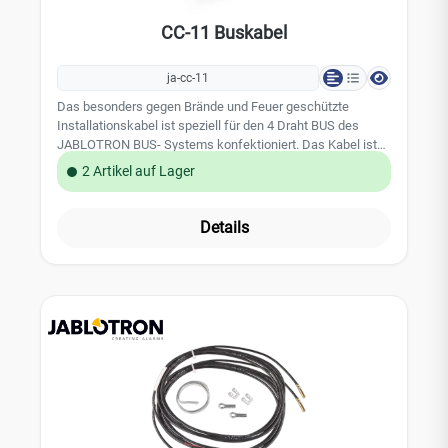
CC-11 Buskabel
ja-cc-11
Das besonders gegen Brände und Feuer geschützte
Installationskabel ist speziell für den 4 Draht BUS des
JABLOTRON BUS- Systems konfektioniert. Das Kabel ist
als Funktionserhaltkabel ausgeführt und somit besonders
2 Artikel auf Lager
geeignet bei Verkablungen von Rauchmeldern und Sirenen.
Die Farbkodierung der Adern sind mit der Zentrale und den
BUS- Verteilern abgestimmt. Die Leitung hat 4 Adern. Die
Details
Leitungslänge der Kabelrolle beträgt 200 m.
Leistungsmerkmale: - Installationsfreundliche Kabelrolle
mit aufgedruckten Längenangaben - Funktionserhaltkabel
der Brandklasse B2CA-S! - Zulassung: EN 60322-1-2, EN
50399, EN610034-2 - Fabe:Orange Technische Daten: - 4
adrig und geschiermte Leitung - 2xAdern D= 0,5 mm und 2
Adern D= 0,2 mm - Farbcodierung gemäß Jablotron BUS
System