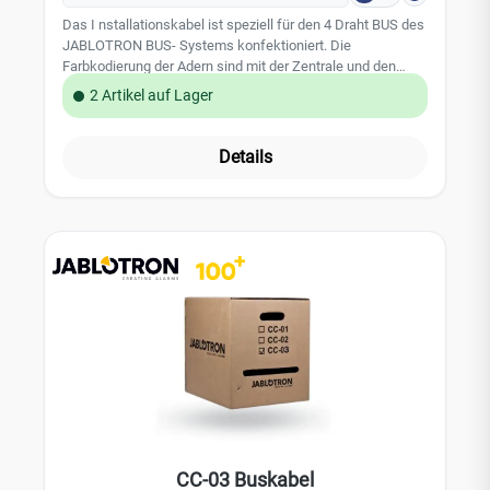
Das I nstallationskabel ist speziell für den 4 Draht BUS des
JABLOTRON BUS- Systems konfektioniert. Die
Farbkodierung der Adern sind mit der Zentrale und den
BUS- Verteilern abgestimmt. Die Leitung hat 4 Adern mit
2 Artikel auf Lager
einem Leitungsdurchmesser von 0,5 mm pro Ader. Die
Kabelrolle hat 300 m Kabel. Leistungsmerkmale: -
Installationsfreundliche Kabelrolle - Markierung der
Details
Leitungslänge in Meter auf dem Kabel gedruckt
Technische Daten: - 2 x 2 x 24 AWG (0,5 mm) max.
Gleichstromweiderstand bei 20 °C = 97 ?/km - Kabellänge:
300m - EAN 8594052538373
CC-03 Buskabel