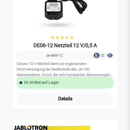
Durchschnittliche Bewertung von 
DE06-12 Netzteil 12 V/0,5 A
ja-de06-12
Dieses 12 V Netzteil dient zur ergänzenden
Stromversorgung der Bedienteile des JA-100
Alarmsystems. Durch die sehr kompakten Abmessungen
kann die Montage direkt in eine 55 mm UP Schalterdose
30 Artikel auf Lager
erfolgen. Technische Daten: Stromversorgung: primär 240
V / 50 Hz Ausgangsspannung: 12 V DC Ausgangsstrom:
500 mA / max. 1000 mA für weniger als 5 min.
Details
Kurzschluss- und Temperaturüberlastungsschutz
Abmessungen 50 x 48 x 25 mm Umgebungsbedingungen:
EN 50131-1, II , innen Arbeitstemperatur: -10 bis 40 Grad EN
- 60950-1, EN 61204-3 EN 6100-3-2, 3-3, 6-1, 6-3, EN 5502