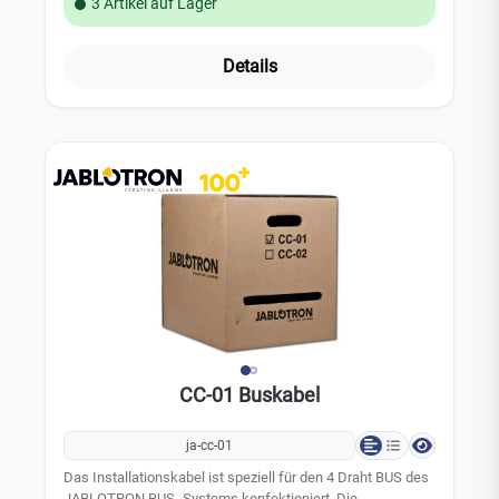
3 Artikel auf Lager
Sensormatte nicht mehr funktioniert oder die 2-jährige
Nutzungsdauer abgelaufen ist.Technische Daten:
Abmessung: 300 x 500 x 15mm Gewicht: 1000g Material:
Details
PVC-P Betriebstemperatur: +5°C bis +40°C
Lagertemperatur: 0°C bis +70°C Medizinische Klasse: llb
CC-01 Buskabel
ja-cc-01
Das Installationskabel ist speziell für den 4 Draht BUS des
JABLOTRON BUS- Systems konfektioniert. Die