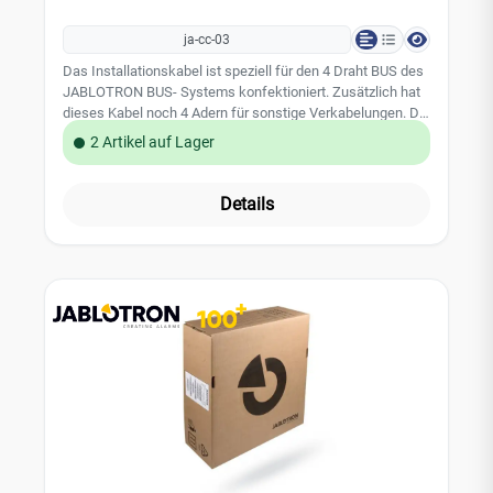
ja-cc-03
Das Installationskabel ist speziell für den 4 Draht BUS des
JABLOTRON BUS- Systems konfektioniert. Zusätzlich hat
dieses Kabel noch 4 Adern für sonstige Verkabelungen. Die
Farbkodierung der Adern sind mit der Zentrale und den
2 Artikel auf Lager
BUS- Verteilern abgestimmt. Die Leitung hat 8 Adern davon
sind 6 Adern mit einem Leitungsdurchmesser von 0,5 mm
und 2 Adern mit einem Leitungsdurchmesser von 0,8 mm.
Details
Die Kabelrolle hat 250 m Kabel. Leistungsmerkmale: -
Installationsfreundliche Kabelrolle - Markierung der
Leitungslänge in Meter auf dem Kabel gedruckt
Technische Daten: - 3 x 2 x 24 AWG (0,5 mm) max.
Gleichstromweiderstand bei 20 °C = 97 ?/km - 1 x 2 x 20
AWG (0,8 mm) max. Gleichstromweiderstand bei 20 °C =
38 ?/km - Kabellänge: 250 m - EAN 8595614113618