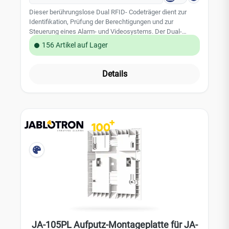
Dieser berührungslose Dual RFID- Codeträger dient zur
Identifikation, Prüfung der Berechtigungen und zur
Steuerung eines Alarm- und Videosystems. Der Dual-
Transponder ist sowohl geeignet zur Türöffnung von Dahua
156 Artikel auf Lager
Gegensprechanlagen, als auch für sämtliche RFID Leser
der Jablotron 80 & 100 Alarmsysteme. Ausführung als
robuster und stabiler Schlüsselanhänger in der Farbe
Details
schwarz mit weißem Deckel. In der Alarmzentrale oder in
der Gegensprechanlage ko¨nnen alle Codeträger
personifiziert werden. Somit kann im System dokumentiert
werden wer und wann das Alarmsystem z.B. scharf -
unscharf geschaltet hat. Bei Verlust des Codeträgers kann
dieser sofort aus dem System gelöscht werden und eine
Bedienung des Alarmsystems ist nicht mehr möglich.
Technische Daten: geeignet für Jablotron RFID Leser
geeignet für Dahua Türsprechsysteme kompakte Bauform
Maße: 39mm x 31mm x 4mm Schlüsselring: Ja Material:
Kunststoff Farbe Gehäuse: schwarz Farbe Deckel: weiß
JA-105PL Aufputz-Montageplatte für JA-