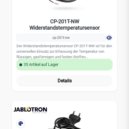
CP-201T-NW
Widerstandstemperatursensor
cp-201t-nw
Der Widerstandstemperatursensor CP-201T-NW ist für den
universellen Einsatz zur Erfassung der Temperatur von
flüssigen, gasförmigen und festen Stoffen
konzipiert.Technische Daten: Sensorart: NTC 10 kO,
35 Artikel auf Lager
B25/100 = 3455 K Sensortoleranz: ± 1% bei 25°C / ± 2°C im
Bereich von -25°C bis +105°C Erfassungsbereich: -25°C bis
+105°C Max. Eingangsleistung: 15mW´
Details
Wasserbeständigkeit: IP67 nach EN 60 529
Gehäusematerial: Messing Gehäusedurchmesser: 4,6 mm
Gehäuselänge: 24 mm Isolationswiederstand: > 200 MW
bei 500 V DC, 25°C ± 3°C Versorgungskabel - Typ:
ungeschirmtes PVC, 0,35 mm² Versorgungskabel - Länge:
3 Meter