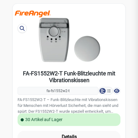
Thermistek-Technologie große Test-/Stummschalttaste
Selbstüberwachung und Störungsanzeige modernes
Design Technische Daten: Thermodifferential-Melder der
Klasse A1 Ansprechtemperatur: 54°C bis 65°C geprüft nach
BS 5446-2:2003 lauter Alarmgeber 85 dB universelle
Montageplatte mit optionaler Diebstahlsicherung 5 Jahre
Herstellergarantie der FireAngel Safety Technology Limited
FA-FS1552W2-T Funk-Blitzleuchte mit
Vibrationskissen
fa-fs1552w2-t
FA-FS1552W2-T – Funk-Blitzleuchte mit Vibrationskissen
für Menschen mit Hörverlust Sicherheit, die man sieht und
spürt: Der FS1552W2-T wurde speziell entwickelt, um
Menschen mit Hörverlust zuverlässig zu alarmieren, wenn
30 Artikel auf Lager
ein Rauch-, Hitze- oder Kohlenmonoxidmelder im Smart-RF-
Funknetzwerk auslöst. Die helle Blitzleuchte liefert
während der Wachstunden ein deutliches optisches
Details