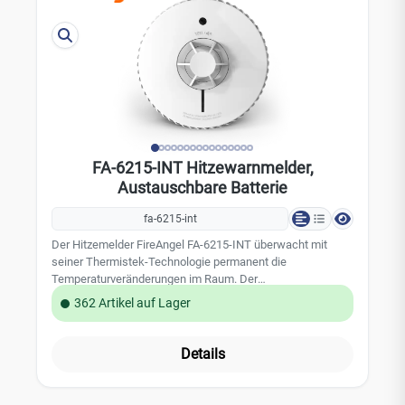
BatterieTechnische Daten: Warnton: mind. 85 dBA / 3 m
Alarmierung: bei 58° oder bei schnellem Temperaturanstieg
Stromversorgung: 3V-Lithiumbatterie (fest integriert)
Batterielebensdauer: ca. 10 Jahre Farbe: weiß Abmessung:
40 x 40 x 40 mm Gewicht: 48 g Zertifizierungen: CE, EN
14604, DIN 14676
FA-6215-INT Hitzewarnmelder,
Austauschbare Batterie
fa-6215-int
Der Hitzemelder FireAngel FA-6215-INT überwacht mit
seiner Thermistek-Technologie permanent die
Temperaturveränderungen im Raum. Der
Thermodifferentialmelder der Klasse A1 hat eine
362 Artikel auf Lager
Ansprechtemperatur von 54°C bis 65°C. Dank der
auswechselbaren Batterien ist eine Wartung kinderleicht
und schnell. Der Melder ist besonders geeignet für Räume
Details
mit kritischen Umgebungsbedingungen, da er resistent
gegen Staub, Dämpfe, und Schmutz ist.
Leistungsmerkmale: auswechselbare Batterien