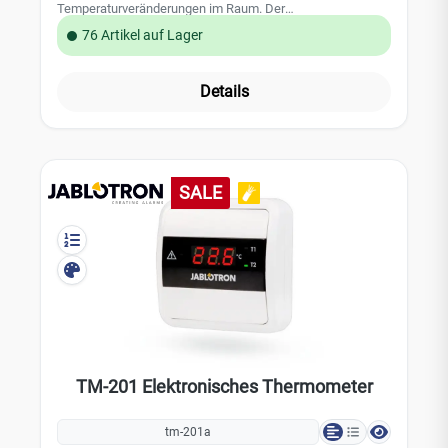
Temperaturveränderungen im Raum. Der
Thermodifferentialmelder der Klasse A1 hat eine
76 Artikel auf Lager
Ansprechtemperatur von 54°C bis 62°C. Dank der
integrierten Long-Life-Batterie ist der Melder 10 Jahre
betriebsbereit ohne Batteriewechsel. Mit seiner W2-
Details
Funkschnittstelle lässt er sich in Funkvernetzwerken
einbinden. Der Melder ist besonders geeignet für Räume
mit kritischen Umgebungsbedingungen, da er resistent
gegen Staub, Dämpfe, und Schmutz ist.
Leistungsmerkmale: integrierte 10-Jahres-Lithiumbatterie
SALE
Thermistek-Technologie Funkschnittstelle für das W2
Funkmodul große Test-/Stummschalttaste
Selbstüberwachung und Störungsanzeige modernes
Design Technische Daten: Thermodifferential-Melder der
Klasse A1 Ansprechtemperatur: 54°C bis 62°C geprüft nach
BS 5446-2:2003 lauter Alarmgeber 85 dB universelle
Montageplatte mit optionaler Diebstahlsicherung 10 Jahre
Herstellergarantie der FireAngel Safety Technology Limited
TM-201 Elektronisches Thermometer
tm-201a