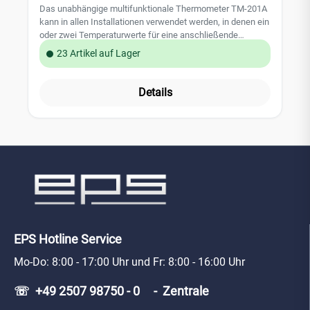
Das unabhängige multifunktionale Thermometer TM-201A
kann in allen Installationen verwendet werden, in denen ein
oder zwei Temperaturwerte für eine anschließende
Schließung oder Öffnung eines Relais gemessen werden
23 Artikel auf Lager
müssen. Das Thermometer gibt optische und akustische
Warnungen. Es kann als Schutzthermometer, bistabiler
oder Differenzthermostat genutzt werden.
Details
Leistungsmerkmale: Spannungsversogung über 12V
Netzteil (z.B. JA-DE06-12) Betriebstemperatur: -10°C bis
+40°C Messbereich: -40°C bis +125°C Schaltleistung des
Relais: 250 V / 1A externer Temperaturfühler CP-201T
anschließbar (nicht im Lieferumfang enthalten) Zulassung:
EN 60730-1, EN 50581
EPS Hotline Service
Mo-Do: 8:00 - 17:00 Uhr und Fr: 8:00 - 16:00 Uhr
☏ +49 2507 98750 - 0 - Zentrale