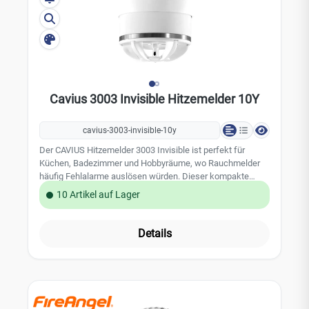
Cavius 3003 Invisible Hitzemelder 10Y
cavius-3003-invisible-10y
Der CAVIUS Hitzemelder 3003 Invisible ist perfekt für
Küchen, Badezimmer und Hobbyräume, wo Rauchmelder
häufig Fehlalarme auslösen würden. Dieser kompakte
Melder (40 mm Durchmesser) alarmiert bei einer
10 Artikel auf Lager
Temperatur von 58°C oder schnellem Temperaturanstieg.
Er ist mit einer integrierten 10-Jahres-Lithiumbatterie
ausgestattet und einfach zu installieren dank der Smart
Details
Clip Technology. Ein Multifunktionsknopf ermöglicht den
Meldertest und die Stummschaltung. Der Hitzemelder
erfüllt die Normen DIN 14676 und EN 14604​
.Leistungsmerkmale: einfache Installation durch "Smart
Clip Technology" Multifunktionsknopf für Meldertest und
Stummschaltung mit integrierter 10-Jahres-