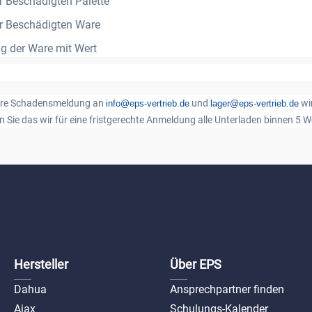
r Beschädigten Palette
r Beschädigten Ware
ng der Ware mit Wert
Ihre Schadensmeldung an
und
wi
info@eps-vertrieb.de
lager@eps-vertrieb.de
n Sie das wir für eine fristgerechte Anmeldung alle Unterladen binnen 5 
Hersteller
Über EPS
Dahua
Ansprechpartner finden
Ajax
Schulungs-Kalender