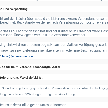
to und Verpackung
eht auf den Käufer über, sobald die Lieferung zwecks Versendung unser 
 berechnet. Rückstände werden je nach Vereinbarung ggf. portofrei vers
 das EPS Lager verlassen hat und der Käufer beim Erhalt der Ware, Besch
telle an. Überwiegend wird DHL als Versender verwendet.
ing Link wird von unserem Logistikteam per Mail zur Verfügung gestellt,
kfragen zu einer Lieferung einem Liefertermin oder eine Beschädigung an
d
lager@eps-vertrieb.de
se für beim Versand beschädigte Ware:
eferung das Paket defekt ist:
n Schaden umgehend gegenüber dem Versanddienstleister,
entweder direkt geg
ng muss binnen 3 Werktagen erfolgen ab Anlieferung.
 Sie uns in dem Fall folgende Daten zukommen: