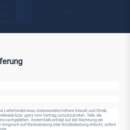
Watchman
Yale
No Climb
Zenner
19
ferung
ene Lieferhindernisse, insbesondere höhere Gewalt und Streik,
eilweise bzw. ganz vom Vertrag zurückzutreten. Teile, die
ns nachgeliefert. Andernfalls erfolgt auf der Rechnung ein
cher Anspruch auf Rücksendung oder Rückbelastung erlischt, sofern
urde.