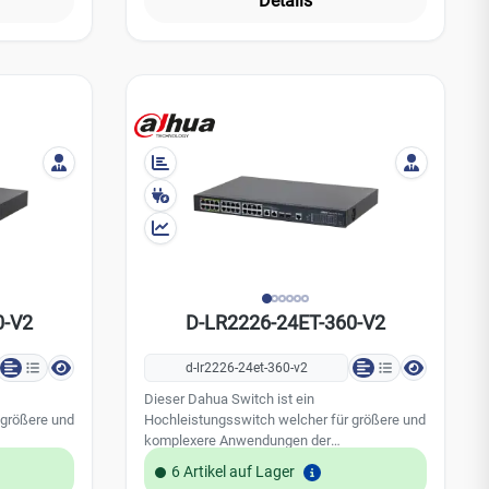
Details
MTBF 3.359.638 Stunden Zertifizierung CE
Daten: 16 x Ports / IP Kanäle POE fähig
Lieferumfang 1 × Dahua CS4010-8ET2GT-110
Gesamtleistung 240W 4 x LWL Anschluss
Cloud Managed PoE-Switch 1 × Netzteil 1 ×
(Lichtwellenleiter) Datendurchsatz ges.: 56
Netzkabel 1 × Benutzerhandbuch 1 ×
Gbit/s Abmessungen: 125,4 x 75 x 175 mm
Rechtliche und behördliche Hinweise Hinweis
zur Farbausführung: Der CS4010-8ET2GT-110
ist ausschließlich in Dunkelblau mit farblich
gekennzeichneten Ports (rot = 90 W, orange =
Hi-PoE) erhältlich. Weitere Farbvarianten sind
vom Hersteller nicht vorgesehen.
0-V2
D-LR2226-24ET-360-V2
d-lr2226-24et-360-v2
Dieser Dahua Switch ist ein
 größere und
Hochleistungsswitch welcher für größere und
komplexere Anwendungen der
de. Dieser
Videoüberwachung konzipiert wurde. Dieser
6 Artikel auf Lager
 Ports.
Switch verfügt über insgesamt über 26 Ports