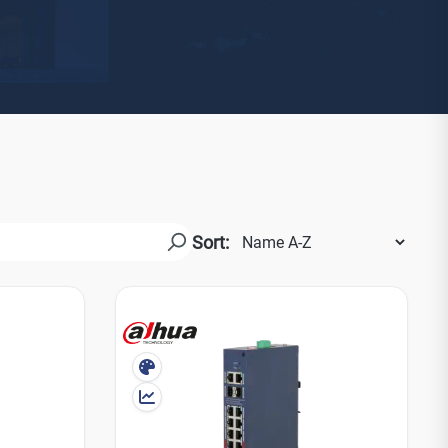
Watchman
Yale
No Climb
Zenner
19
Sort: