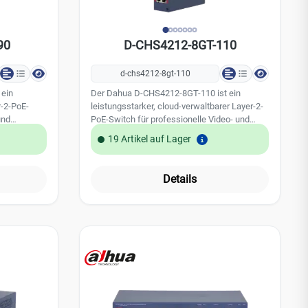
90
D-CHS4212-8GT-110
d-chs4212-8gt-110
 ein
Der Dahua D-CHS4212-8GT-110 ist ein
r-2-PoE-
leistungsstarker, cloud-verwaltbarer Layer-2-
und
PoE-Switch für professionelle Video- und
oE-Ports,
Netzwerkinfrastrukturen. Mit acht Gigabit-
19 Artikel auf Lager
erstützung
PoE-Ports, vier Uplink-Ports und einer
rieb eignet
Gesamt-PoE-Leistung von 110 W eignet er
nstallationen
sich ideal für anspruchsvolle
Details
lüfterlose
Überwachungsinstallationen. Das lüfterlose
nt und
Metallgehäuse, der Managed/Unmanaged-
esonders
Modus sowie Long-Distance-PoE sorgen für
ar.
hohe Betriebssicherheit und flexible
Einsatzmöglichkeiten. Leistungsmerkmale:
loud-
12-Port Layer-2 Switch mit 8× Gigabit-PoE
erk-
und 4× Uplink-Ports Umschaltbarer Managed-
und Unmanaged-Betrieb per DIP-Schalter
E-
Cloud- und Web-Management mit Topologie-
-Port) und
Darstellung PoE-Leistung bis 90 W pro Port