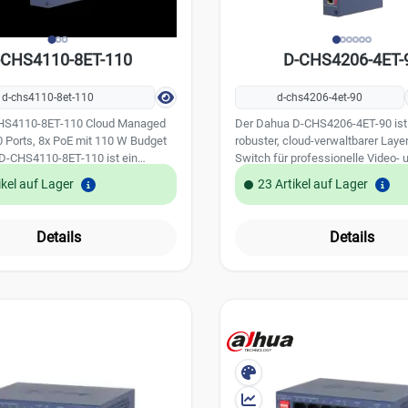
-CHS4110-8ET-110
D-CHS4206-4ET-
d-chs4110-8et-110
d-chs4206-4et-90
HS4110-8ET-110 Cloud Managed
Der Dahua D-CHS4206-4ET-90 ist
 Ports, 8x PoE mit 110 W Budget
robuster, cloud-verwaltbarer Laye
D-CHS4110-8ET-110 ist ein
Switch für professionelle Video- 
loud-Managed-Switch mit 10 Ports
Netzwerkanwendungen. Mit vier P
ikel auf Lager
23 Artikel auf Lager
l auf den Aufbau von
zwei Gigabit-SFP-Uplinks und Unt
achungsnetzen zugeschnitten.
für Managed- und Unmanaged-Bet
Ethernet-Ports versorgen Kameras
er sich ideal für anspruchsvolle I
Details
Details
Points direkt über PoE, ein
im Innen- und Außenbereich. Das 
45-Port und ein SFP-Steckplatz
Metallgehäuse, Cloud-Manageme
Uplink zum Rekorder oder
Long-Distance-PoE machen ihn b
reit. Ein leistungsstarker Switch-
wartungsarm und flexibel einsetzb
oßem Puffer sorgt dafür, dass
Leistungsmerkmale: 6-Port Layer-2 Switch
re hochauflösende Videostreams
mit 4× PoE und 2× Gigabit-SFP-Uplink C
en. Das Besondere: Der
und Web-Management mit Netzw
dus lässt sich per DIP-Schalter
Topologieanzeige Umschaltbar zwischen
sschalten. Eingeschaltet stehen
Managed- und Unmanaged-Modus Po
b-Management und die Cloud-
Leistung bis zu 90 W pro Port (BT