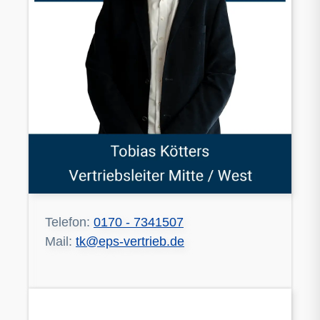
Telefon:
0170 - 7341507
Mail:
tk@eps-vertrieb.de