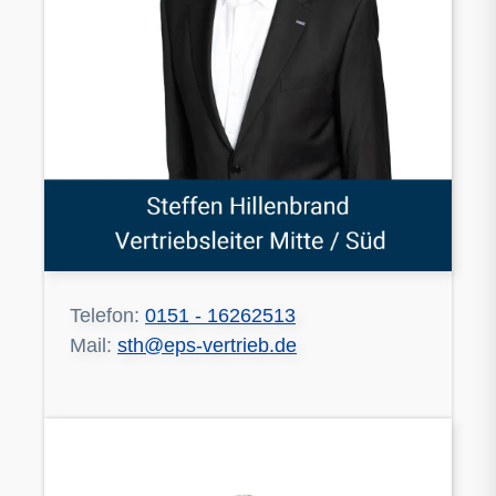
Telefon:
0151 - 16262513
Mail:
sth@eps-vertrieb.de