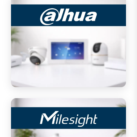
Dahua
Milesight