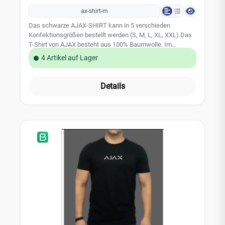
ax-shirt-m
Das schwarze AJAX-SHIRT kann in 5 verschieden
Konfektionsgrößen bestellt werden (S, M, L, XL, XXL).Das
T-Shirt von AJAX besteht aus 100% Baumwolle. Im
Brustbereich ist ein weißer AJAX Schriftzug
4 Artikel auf Lager
dargestellt.Das AJAX-Logo finden Sie ebenfalls auf der
Rückseite des T-Shirts wieder. Bitte beachten Sie:Da die
AJAX-Shirts mit individuellen Größen an Sie versandt
Details
werden, sind diese vom Umtausch ausgeschlossen.