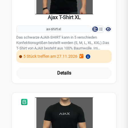
Ajax T-Shirt XL
ax-shirt-xl
Das schwarze AJAX-SHIRT kann in 5 verschieden
Konfektionsgrößen bestellt werden (S, M, L, XL, XXL).Das
T-Shirt von AJAX besteht aus 100% Baumwolle. Im
Brustbereich ist ein weißer AJAX Schriftzug
5 Stück treffen am 27.11.2026
dargestellt.Das AJAX-Logo finden Sie ebenfalls auf der
Rückseite des T-Shirts wieder. Bitte beachten Sie:Da die
AJAX-Shirts mit individuellen Größen an Sie versandt
Details
werden, sind diese vom Umtausch ausgeschlossen.