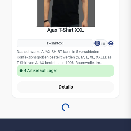
Ajax T-Shirt XXL
ax-shirt-xxl
Das schwarze AJAX-SHIRT kann in 5 verschieden
Konfektionsgrößen bestellt werden (S, M, L, XL, XXL).Das
T-Shirt von AJAX besteht aus 100% Baumwolle. Im
Brustbereich ist ein weißer AJAX Schriftzug
4 Artikel auf Lager
dargestellt.Das AJAX-Logo finden Sie ebenfalls auf der
Rückseite des T-Shirts wieder. Bitte beachten Sie:Da die
AJAX-Shirts mit individuellen Größen an Sie versandt
Details
werden, sind diese vom Umtausch ausgeschlossen.
Loading...