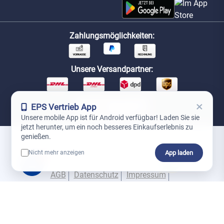
Zahlungsmöglichkeiten:
Unsere Versandpartner:
×
EPS Vertrieb App
Unsere mobile App ist für Android verfügbar! Laden Sie sie
jetzt herunter, um ein noch besseres Einkaufserlebnis zu
genießen.
*Preise exkl. MwSt. zzgl. Versandkosten
App laden
Nicht mehr anzeigen
0
AGB
Datenschutz
Impressum
Bitte melden Sie sich mit Ihren Kontodaten
an.