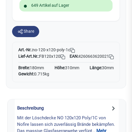
649 Artikel auf Lager
Share
Art.-Nr.:
no-120-x120-poly-1c
Lief-Art.Nr.:
FB120x120
EAN:
4260663620021
Breite:
180mm
Höhe:
310mm
Länge:
30mm
Gewicht:
0.715kg
Beschreibung
Mit der Löschdecke NO 120x120 Poly/1C von
Nofire lassen sich zuverlässig Brände bekämpfen.
Das massive Glasfasergewebe verfügt…
Mehr