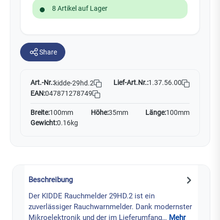
8 Artikel auf Lager
Share
Art.-Nr.:
Lief-Art.Nr.:
1.37.56.00
kidde-29hd.2
EAN:
047871278749
Breite:
100mm
Höhe:
35mm
Länge:
100mm
Gewicht:
0.16kg
Beschreibung
Der KIDDE Rauchmelder 29HD.2 ist ein
zuverlässiger Rauchwarnmelder. Dank modernster
Mikroelektronik und der im Lieferumfang…
Mehr