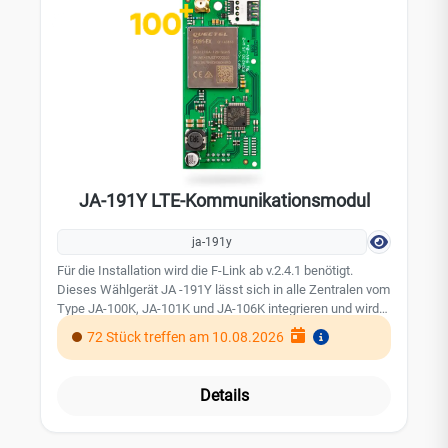
Alarm
JA-191Y LTE-Kommunikationsmodul
ja-191y
Für die Installation wird die F-Link ab v.2.4.1 benötigt.
Dieses Wählgerät JA -191Y lässt sich in alle Zentralen vom
Type JA-100K, JA-101K und JA-106K integrieren und wird
auf den vorhandenen Port für den PST / Festnetzanschluss
72 Stück treffen am 10.08.2026
der Zentrale angeschlossen. Für die Installation wird die F-
Link ab v.2.4.1 ( 1. September 2021) benötigt. Bitte folgen
Sie bei der Installation den exakten Schritten aus dem
Details
Benutzerhandbuch / Bedienungsanleitung. Mit diesem LTE
Kommunikationsmodul ist eine schnelle und sichere
Alarmübertragung und Steuerung des Jablotron