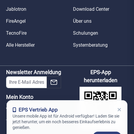
Jablotron
Download Center
FireAngel
Über uns
TecnoFire
Schulungen
Alle Hersteller
Systemberatung
Newsletter Anmeldung
EPS-App
herunterladen
Mein Konto
×
EPS Vertrieb App
Versand und Lieferung
Unsere mobile App ist für Android verfügbar! Laden Sie sie
Technischer Support
jetzt herunter, um ein noch besseres Einkaufserlebnis zu
genießen.