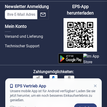
Newsletter Anmeldung
EPS-App
herunterladen
Mein Konto
Versand und Lieferung
Technischer Support
Zahlungsmöglichkeiten:
×
EPS Vertrieb App
Unsere Versandpartner:
Unsere mobile App ist für Android verfügbar! Laden Sie sie
jetzt herunter, um ein noch besseres Einkaufserlebnis zu
genießen.