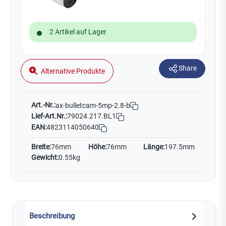
2 Artikel auf Lager
Share
Alternative Produkte
Art.-Nr.:
ax-bulletcam-5mp-2.8-b
Lief-Art.Nr.:
79024.217.BL1
EAN:
4823114050640
Breite:
76mm
Höhe:
76mm
Länge:
197.5mm
Gewicht:
0.55kg
Beschreibung