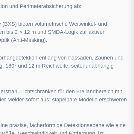
tion und Perimeterabsicherung ab:
(BXS) bieten volumetrische Weitwinkel- und
en bis 2 × 12 m und SMDA-Logik zur aktiven
tik (Anti-Masking).
Vorhangdetektion entlang von Fassaden, Zäunen und
g, 180° und 12 m Reichweite, seitenunabhängig
erstrahl-Lichtschranken für den Freilandbereich mit
der Melder sofort aus; stapelbare Modelle erschweren
eine präzise, fächerförmige Detektionsebene wie eine
röße, Geschwindigkeit und Entfernung, ist