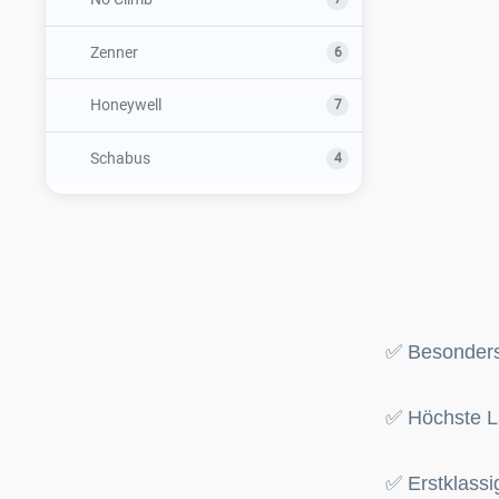
Jablotron
Absicherung von Wärmepumpen
Zenner
6
Jablotron neue GSM Kommunikation
Honeywell
7
Neuheiten Jablotron 2022
Schabus
4
Tecnofire BWA / BMA
Jablotron SmartHome
Jablotron Oasis 80 Modernisierung
✅ Besonders 
Jablotron neue Zentralen
Jablotron Design Melder
✅ Höchste L
Künstlich intelligente Kamerasysteme
✅ Erstklassi