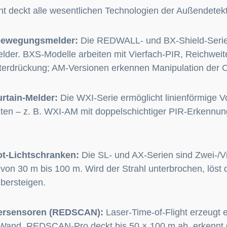
t deckt alle wesentlichen Technologien der Außendetek
bewegungsmelder:
Die REDWALL- und BX-Shield-Serie 
der. BXS-Modelle arbeiten mit Vierfach-PIR, Reichweit
erdrückung; AM-Versionen erkennen Manipulation der Op
rtain-Melder:
Die WXI-Serie ermöglicht linienförmige 
en – z. B. WXI-AM mit doppelschichtiger PIR-Erkennun
rot-Lichtschranken:
Die SL- und AX-Serien sind Zwei-/Vi
von 30 m bis 100 m. Wird der Strahl unterbrochen, löst 
bersteigen.
ersensoren (REDSCAN):
Laser-Time-of-Flight erzeugt 
 Wand. REDSCAN-Pro deckt bis 50 × 100 m ab, erkennt G