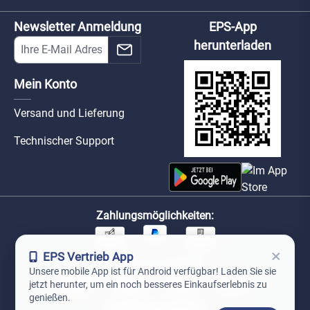
Newsletter Anmeldung
EPS-App
herunterladen
Mein Konto
Versand und Lieferung
Technischer Support
Zahlungsmöglichkeiten:
×
EPS Vertrieb App
Unsere Versandpartner:
Unsere mobile App ist für Android verfügbar! Laden Sie sie
jetzt herunter, um ein noch besseres Einkaufserlebnis zu
genießen.