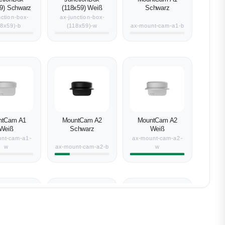
9) Schwarz
(118x59) Weiß
Schwarz
nction-box-
ax-junction-box-
18x59)-b
(118x59)-w
ax-mount-cam-a1-b
ntCam A1
MountCam A2
MountCam A2
Weiß
Schwarz
Weiß
nt-cam-a1-
ax-mount-cam-a2-
w
ax-mount-cam-a2-b
w