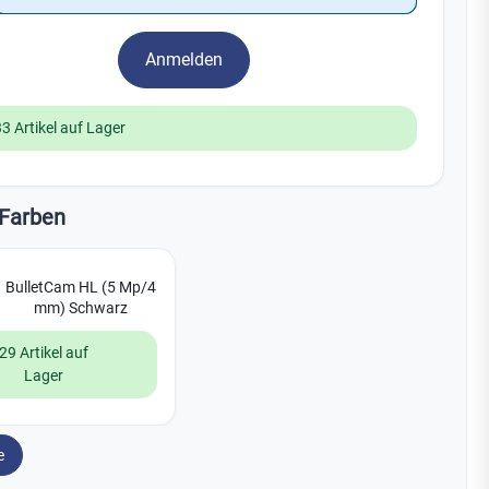
Watchman
Yale
Anmelden
No Climb
Zenner
19
33 Artikel auf Lager
Farben
BulletCam HL (5 Mp/4
mm) Schwarz
29 Artikel auf
Lager
e