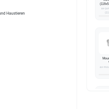
(118x5
ax-ju
(1
und Haustieren
Mou
ax-mou