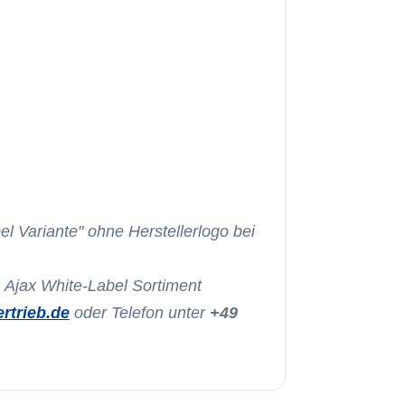
Mou
S
ax-mou
el Variante" ohne Herstellerlogo bei
Mou
ax-mou
 Ajax White-Label Sortiment
rtrieb.de
oder Telefon unter
+49