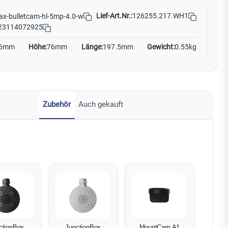
Lief-Art.Nr.:
126255.217.WH1
ax-bulletcam-hl-5mp-4.0-w
23114072925
6mm
Höhe:
76mm
Länge:
197.5mm
Gewicht:
0.55kg
Zubehör
Auch gekauft
ctionBox
JunctionBox
MountCam A1