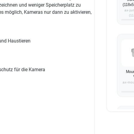
eichnen und weniger Speicherplatz zu
(118x5
ax-ju
es möglich, Kameras nur dann zu aktivieren,
(1
und Haustieren
schutz für die Kamera
Mou
ax-mou