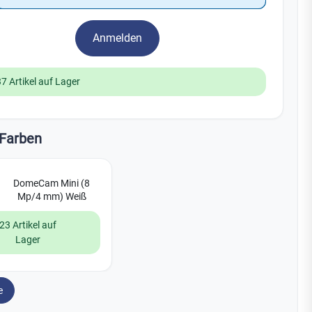
Watchman
Yale
Anmelden
No Climb
Zenner
19
37 Artikel auf Lager
Farben
DomeCam Mini (8
Mp/4 mm) Weiß
23 Artikel auf
Lager
e