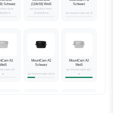
9) Schwarz
(118x59) Weiß
Schwarz
nction-box-
ax-junction-box-
18x59)-b
(118x59)-w
ax-mount-cam-a1-b
ntCam A1
MountCam A2
MountCam A2
Weiß
Schwarz
Weiß
nt-cam-a1-
ax-mount-cam-a2-
w
ax-mount-cam-a2-b
w