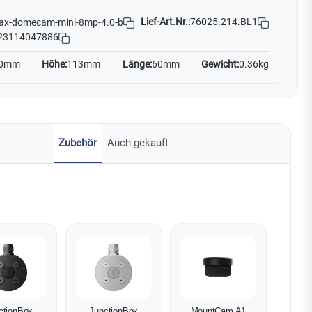
Lief-Art.Nr.:
76025.214.BL1
ax-domecam-mini-8mp-4.0-b
23114047886
0mm
Höhe:
113mm
Länge:
60mm
Gewicht:
0.36kg
Zubehör
Auch gekauft
ctionBox
JunctionBox
MountCam A1