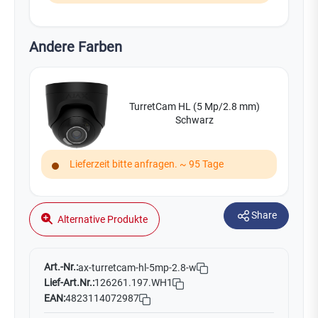
Andere Farben
TurretCam HL (5 Mp/2.8 mm)
Schwarz
Lieferzeit bitte anfragen. ~ 95 Tage
Share
Alternative Produkte
Art.-Nr.:
ax-turretcam-hl-5mp-2.8-w
Lief-Art.Nr.:
126261.197.WH1
EAN:
4823114072987