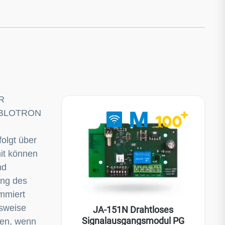
R
JABLOTRON
Alarm
olgt über
it können
nd
ung des
mmiert
lsweise
JA-151N Drahtloses
Signalausgangsmodul PG
gen, wenn