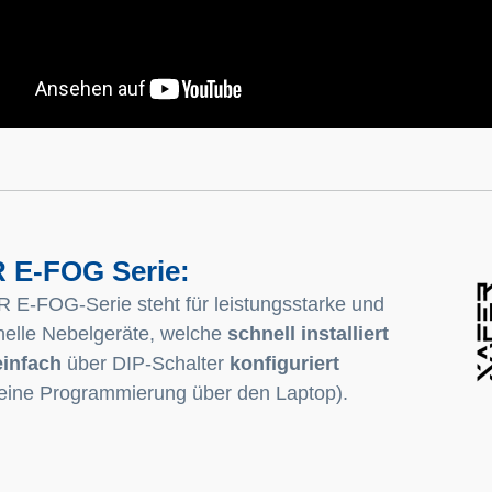
 E-FOG Serie:
 E-FOG-Serie steht für leistungsstarke und
nelle Nebelgeräte, welche
schnell installiert
einfach
über DIP-Schalter
konfiguriert
eine Programmierung über den Laptop).