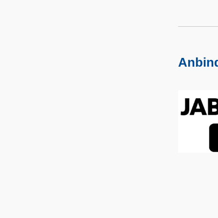
Jablotron neue Zentralen
Jablotron Design Melder
Künstlich intelligente
Anbin
Kamerasysteme
Dahua Personenzählung /
Einlasskontrolle