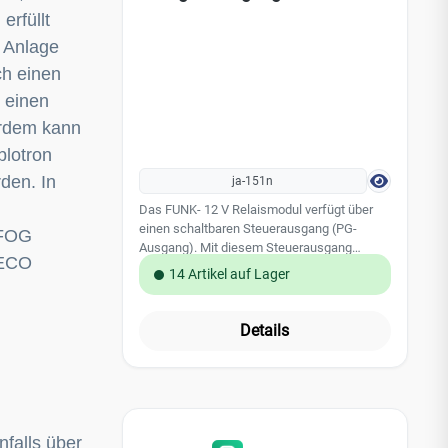
erfüllt
r Anlage
h einen
 einen
rdem kann
blotron
den. In
ja-151n
Das FUNK- 12 V Relaismodul verfügt über
einen schaltbaren Steuerausgang (PG-
-FOG
Ausgang). Mit diesem Steuerausgang
 ECO
können verschiedene Funktionen und
14 Artikel auf Lager
Steuerbefehle von dem JABLOTRON 100
Alarmsystem umgesetzt werden z.B.
Ansteuerung von Rolltoren, Garagentoröffner
Details
etc. Leistungsmerkmale: Einstellungen des
PG-Ausgangs durch DIP - Schalter Einbau in
JA-190PL-Montagedose möglich
Technische Daten: belegt keine Position in
dem JABLOTRON 100 Alarmsystem
Stromversorgung: 10 - 16 V Belastbarkeit
nfalls über