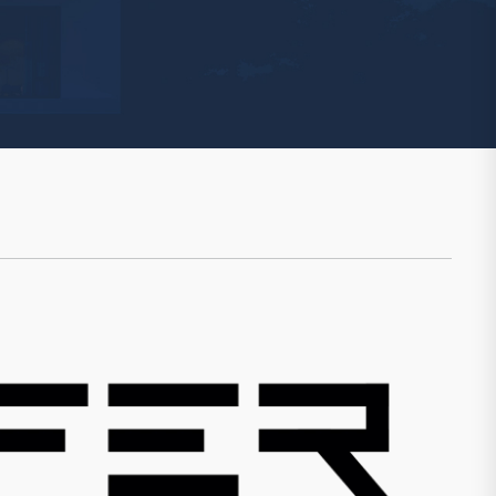
Watchman
Yale
No Climb
Zenner
19