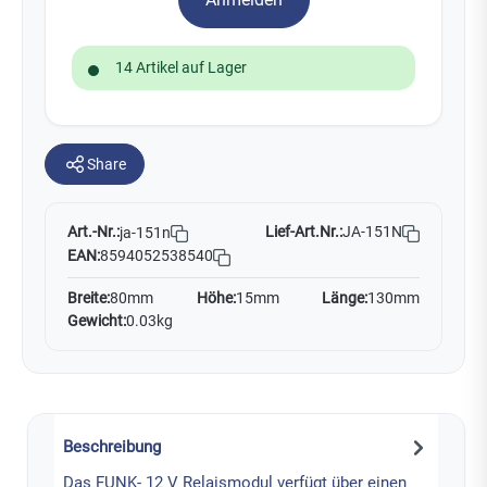
14 Artikel auf Lager
Share
Art.-Nr.:
Lief-Art.Nr.:
JA-151N
ja-151n
EAN:
8594052538540
Breite:
80mm
Höhe:
15mm
Länge:
130mm
Gewicht:
0.03kg
Beschreibung
Das FUNK- 12 V Relaismodul verfügt über einen