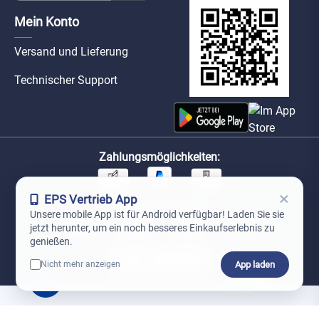
Mein Konto
Versand und Lieferung
Technischer Support
Zahlungsmöglichkeiten:
×
EPS Vertrieb App
Unsere Versandpartner:
Unsere mobile App ist für Android verfügbar! Laden Sie sie
jetzt herunter, um ein noch besseres Einkaufserlebnis zu
genießen.
App laden
Nicht mehr anzeigen
0
*Preise exkl. MwSt. zzgl. Versandkosten