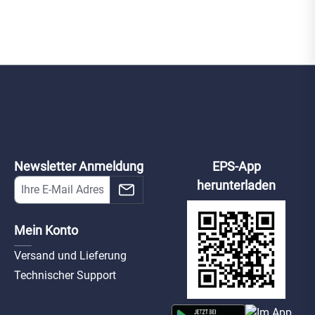
ntCam B2
MountCam B2
chwarz
Weiß
ax-mount-cam-b2-
nt-cam-b2-b
w
Newsletter Anmeldung
EPS-App
herunterladen
Mein Konto
Versand und Lieferung
Technischer Support