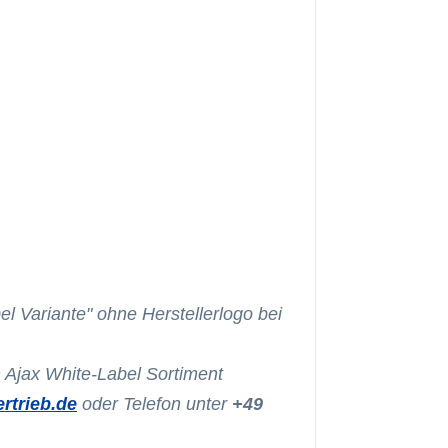
Mou
S
ax-mou
Mou
ax-mou
el Variante" ohne Herstellerlogo bei
 Ajax White-Label Sortiment
rtrieb.de
oder Telefon unter
+49