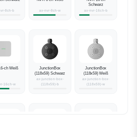
Schwarz
nvr-8ch-b
ax-nvr-8ch-w
ax-nvr-16ch-b
6-ch Weiß
JunctionBox
JunctionBox
(118x59) Schwarz
(118x59) Weiß
ax-junction-box-
ax-junction-box-
vr-16ch-w
(118x59)-b
(118x59)-w