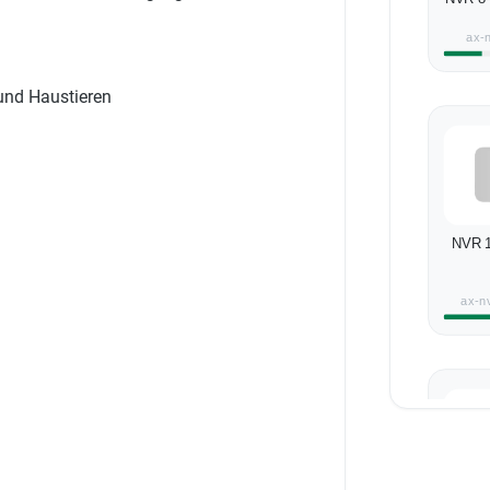
ax-
und Haustieren
NVR 1
ax-n