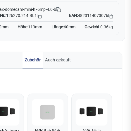
ax-domecam-mini-hl-5mp-4.0-b
Nr.:
126270.214.BL1
EAN:
4823114073076
0mm
Höhe:
113mm
Länge:
60mm
Gewicht:
0.36kg
Zubehör
Auch gekauft
ch Schwarz
NVR 8-ch Weiß
NVR 16-ch