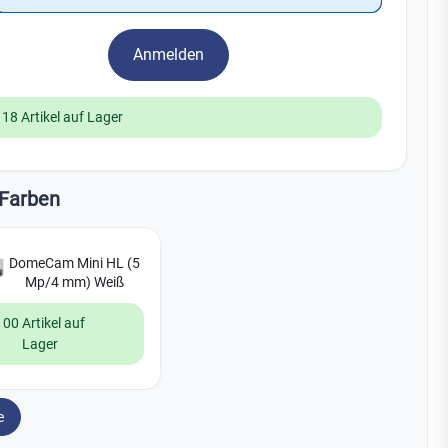
Watchman
Yale
Anmelden
No Climb
Zenner
19
118 Artikel auf Lager
Farben
DomeCam Mini HL (5
Mp/4 mm) Weiß
100 Artikel auf
Lager
e