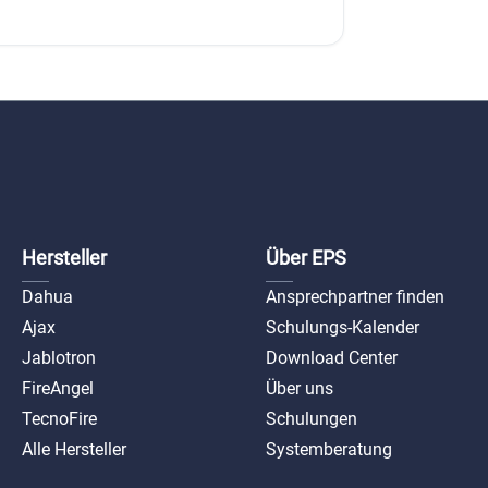
Mou
S
ax-mou
Hersteller
Über EPS
Dahua
Ansprechpartner finden
Ajax
Schulungs-Kalender
Jablotron
Download Center
FireAngel
Über uns
TecnoFire
Schulungen
Alle Hersteller
Systemberatung