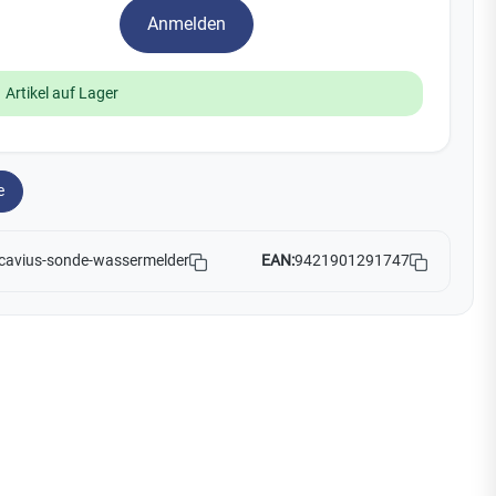
Watchman
Anmelden
Yale
 Artikel auf Lager
No Climb
Zenner
19
e
EAN:
9421901291747
cavius-sonde-wassermelder