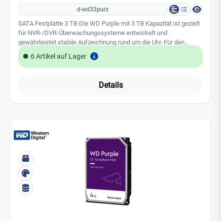
d-wd33purz
SATA Festplatte 3 TB Die WD Purple mit 3 TB Kapazität ist gezielt
für NVR-/DVR-Überwachungssysteme entwickelt und
gewährleistet stabile Aufzeichnung rund um die Uhr. Für den
Dauerbetrieb in Videoüberwachungssystemen entwickelt 3,5 Zoll
6 Artikel auf Lager
3 TB 5400 U/min Herstellergarantie 3 JahreAufgrund des weltweit
steigenden Speicherbedarfs, insbesondere durch den Einsatz von
KI-Technologien, kann es derzeit zu Preisschwankungen bei
Details
Festplatten und SSDs kommen.