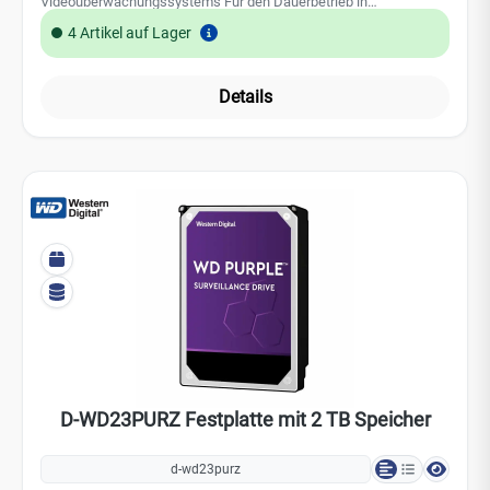
Videoüberwachungssystems Für den Dauerbetrieb in
Videoüberwachungssystemen entwickelt 3,5 Zoll 12 TB Aufgrund
4 Artikel auf Lager
des weltweit steigenden Speicherbedarfs, insbesondere durch
den Einsatz von KI-Technologien, kann es derzeit zu
Preisschwankungen bei Festplatten und SSDs kommen.
Details
D-WD23PURZ Festplatte mit 2 TB Speicher
d-wd23purz