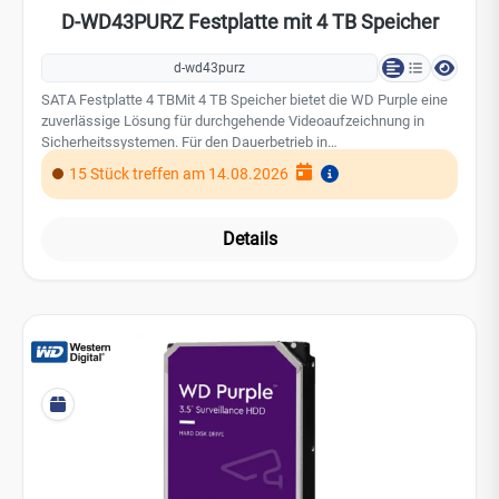
D-WD43PURZ Festplatte mit 4 TB Speicher
d-wd43purz
SATA Festplatte 4 TBMit 4 TB Speicher bietet die WD Purple eine
zuverlässige Lösung für durchgehende Videoaufzeichnung in
Sicherheitssystemen. Für den Dauerbetrieb in
Videoüberwachungssystemen entwickelt 3,5 Zoll 4 TB 5400
15 Stück treffen am 14.08.2026
U/min Herstellergarantie 3 JahreAufgrund des weltweit
steigenden Speicherbedarfs, insbesondere durch den Einsatz von
KI-Technologien, kann es derzeit zu Preisschwankungen bei
Details
Festplatten und SSDs kommen.