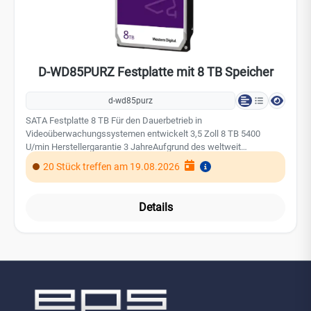
D-WD85PURZ Festplatte mit 8 TB Speicher
d-wd85purz
SATA Festplatte 8 TB Für den Dauerbetrieb in
Videoüberwachungssystemen entwickelt 3,5 Zoll 8 TB 5400
U/min Herstellergarantie 3 JahreAufgrund des weltweit
steigenden Speicherbedarfs, insbesondere durch den Einsatz von
20 Stück treffen am 19.08.2026
KI-Technologien, kann es derzeit zu Preisschwankungen bei
Festplatten und SSDs kommen.
Details