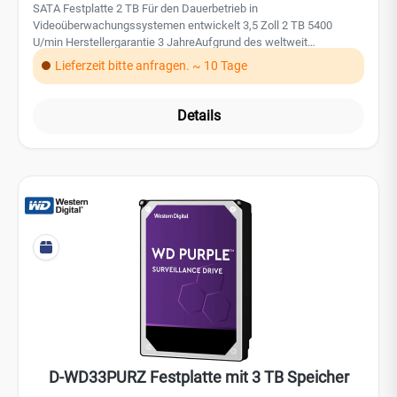
SATA Festplatte 2 TB Für den Dauerbetrieb in
Videoüberwachungssystemen entwickelt 3,5 Zoll 2 TB 5400
U/min Herstellergarantie 3 JahreAufgrund des weltweit
steigenden Speicherbedarfs, insbesondere durch den Einsatz von
Lieferzeit bitte anfragen. ~ 10 Tage
KI-Technologien, kann es derzeit zu Preisschwankungen bei
Festplatten und SSDs kommen.
Details
D-WD33PURZ Festplatte mit 3 TB Speicher