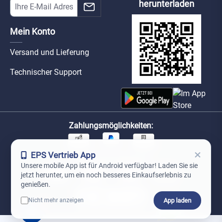
herunterladen
Mein Konto
Versand und Lieferung
Technischer Support
Zahlungsmöglichkeiten:
×
EPS Vertrieb App
Unsere Versandpartner:
Unsere mobile App ist für Android verfügbar! Laden Sie sie
jetzt herunter, um ein noch besseres Einkaufserlebnis zu
genießen.
App laden
Nicht mehr anzeigen
0