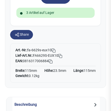
3 Artikel auf Lager
Share
Art.-Nr.:
fa-6629s-eux10
Lief-Art.Nr.:
FA6629S-EUX10
EAN:
0816317006884
Breite:
115mm
Höhe:
23.5mm
Länge:
115mm
Gewicht:
0.12kg
Beschreibung