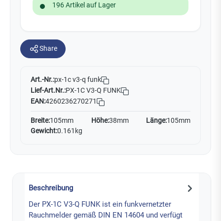
196 Artikel auf Lager
Share
Art.-Nr.:
px-1c v3-q funk
Lief-Art.Nr.:
PX-1C V3-Q FUNK
EAN:
4260236270271
Breite:
105mm
Höhe:
38mm
Länge:
105mm
Gewicht:
0.161kg
Beschreibung
Der PX-1C V3-Q FUNK ist ein funkvernetzter
Rauchmelder gemäß DIN EN 14604 und verfügt