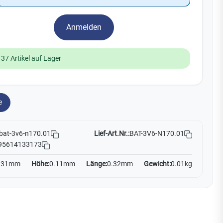
Watchman
Yale
Anmelden
No Climb
Zenner
19
137 Artikel auf Lager
e
Lief-Art.Nr.:
BAT-3V6-N170.01
bat-3v6-n170.01
95614133173
.31mm
Höhe:
0.11mm
Länge:
0.32mm
Gewicht:
0.01kg