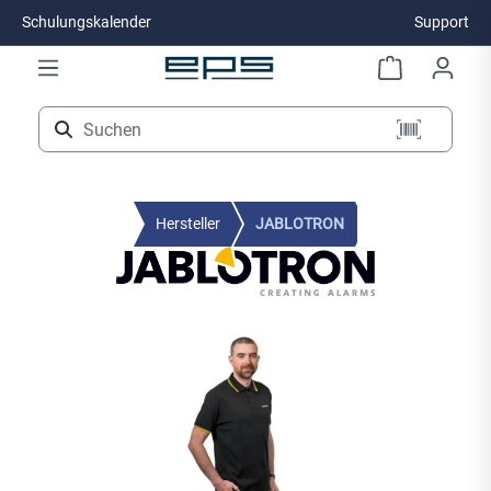
Schulungskalender
Support
Zum Hauptinhalt springen
Hersteller
JABLOTRON
Bildergalerie überspringen