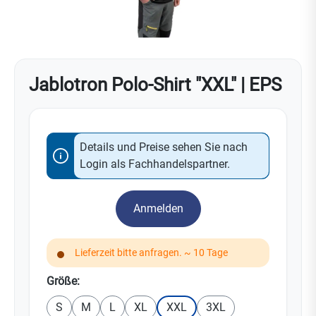
Jablotron Polo-Shirt "XXL" | EPS
Details und Preise sehen Sie nach
Login als Fachhandelspartner.
Anmelden
Lieferzeit bitte anfragen. ~ 10 Tage
auswählen
Größe:
S
M
L
XL
XXL
3XL