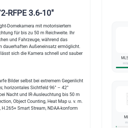
2-RFPE 3.6-10"
light-Domekamera mit motorisiertem
htung für bis zu 50 m Reichweite. Ihr
nschen und Fahrzeuge, während das
n dauerhaften Außeneinsatz ermöglicht.
ässt sich die Kamera schnell und sauber
MLS
ml
fe Bilder selbst bei extremem Gegenlicht
; horizontales Sichtfeld 96° – 42°
 bei Nacht und IR-Ausleuchtung bis 50 m
ction, Object Counting, Heat Map u. v. m.
B, H.265+ Smart Stream, NDAA-konform
M
m