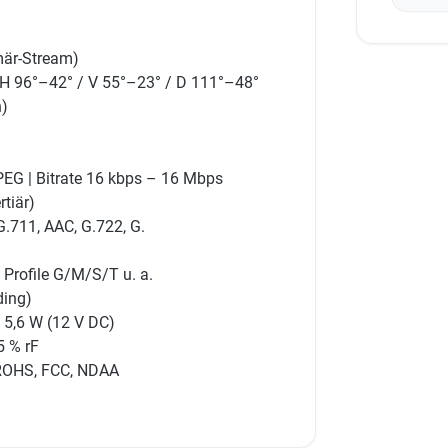
mär-Stream)
| H 96°–42° / V 55°–23° / D 111°–48°
n)
G | Bitrate 16 kbps – 16 Mbps
rtiär)
G.711, AAC, G.722, G.
 Profile G/M/S/T u. a.
ding)
 5,6 W (12 V DC)
5 % rF
/ROHS, FCC, NDAA