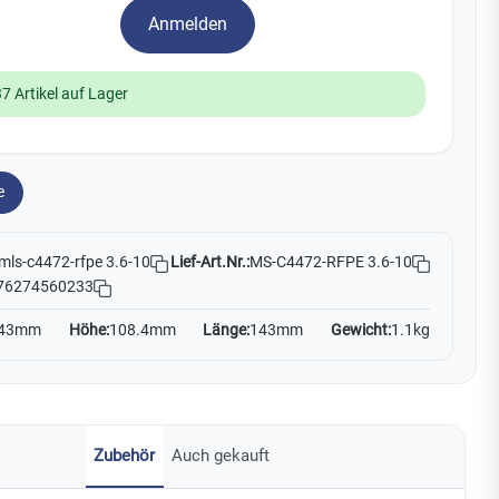
Watchman
Anmelden
Yale
37 Artikel auf Lager
No Climb
Zenner
19
e
Lief-Art.Nr.:
MS-C4472-RFPE 3.6-10
mls-c4472-rfpe 3.6-10
76274560233
43mm
Höhe:
108.4mm
Länge:
143mm
Gewicht:
1.1kg
Zubehör
Auch gekauft