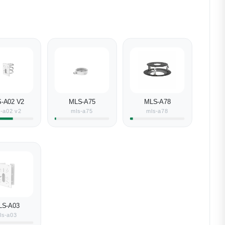
-A02 V2
MLS-A75
MLS-A78
s-a02 v2
mls-a75
mls-a78
LS-A03
ls-a03