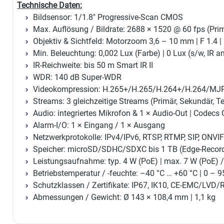
Technische Daten:
Bildsensor: 1/1.8″ Progressive-Scan CMOS
Max. Auflösung / Bildrate: 2688 × 1520 @ 60 fps (Pri
Objektiv & Sichtfeld: Motorzoom 3,6 – 10 mm | F 1.4 
Min. Beleuchtung: 0,002 Lux (Farbe) | 0 Lux (s/w, IR a
IR-Reichweite: bis 50 m Smart IR II
WDR: 140 dB Super-WDR
Videokompression: H.265+/H.265/H.264+/H.264/MJPE
Streams: 3 gleichzeitige Streams (Primär, Sekundär, Te
Audio: integriertes Mikrofon & 1 × Audio-Out | Codecs 
Alarm-I/O: 1 × Eingang / 1 × Ausgang
Netzwerkprotokolle: IPv4/IPv6, RTSP, RTMP, SIP, ONVIF
Speicher: microSD/SDHC/SDXC bis 1 TB (Edge-Recor
Leistungsaufnahme: typ. 4 W (PoE) | max. 7 W (PoE) /
Betriebstemperatur / -feuchte: –40 °C … +60 °C | 0 – 9
Schutzklassen / Zertifikate: IP67, IK10, CE-EMC/LVD
Abmessungen / Gewicht: Ø 143 × 108,4 mm | 1,1 kg