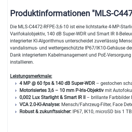
Produktinformationen "MLS-C447
Die MLS-C4472-RFPE-3,6-10 ist eine lichtstarke 4-MP-Star
Varifokalobjektiv, 140 dB Super-WDR und Smart IR II-Beleuc
integrierter KI-Algorithmus unterscheidet zuverlässig Me
vandalismus- und wettergeschützte IP67/IK10-Gehäuse de
Dank integriertem Kabelmanagement und PoE-Versorgung l
installieren.
Leistungsmerkmale:
4 MP @ 60 fps & 140 dB Super-WDR
– gestochen schar
Motorisiertes 3,6 – 10 mm P-Iris-Objektiv
mit Autofokus
0,002 Lux Starlight & Smart IR II
– brillante Farbbilder
VCA 2.0-KI-Analyse:
Mensch/Fahrzeug-Filter, Face Dete
Robust & zukunftssicher:
IP67, IK10, microSD bis 1 T