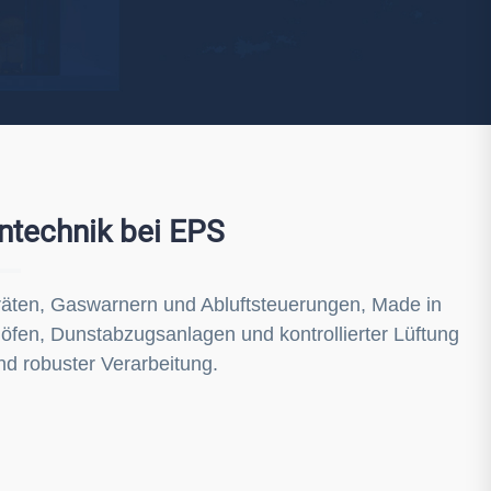
Watchman
Yale
No Climb
Zenner
19
ntechnik bei EPS
räten, Gaswarnern und Abluftsteuerungen, Made in
öfen, Dunstabzugsanlagen und kontrollierter Lüftung
nd robuster Verarbeitung.