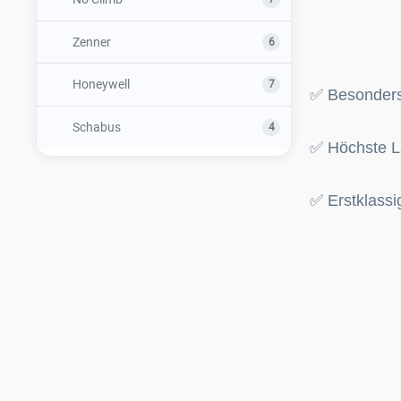
Jablotron
Absicherung von Wärmepumpen
Zenner
6
Jablotron neue GSM Kommunikation
Honeywell
7
✅ Besonders 
Neuheiten Jablotron 2022
Schabus
4
✅ Höchste L
Tecnofire BWA / BMA
Jablotron SmartHome
✅ Erstklassi
Jablotron Oasis 80 Modernisierung
Jablotron neue Zentralen
Jablotron Design Melder
Künstlich intelligente Kamerasysteme