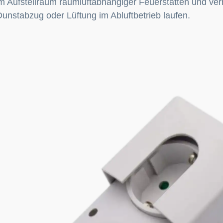
m Aufstellraum raumluftabhängiger Feuerstätten und ver
 Dunstabzug oder Lüftung im Abluftbetrieb laufen.