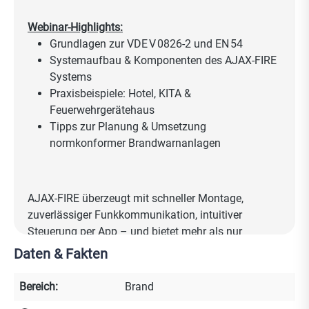
Webinar-Highlights:
Grundlagen zur VDE V 0826‑2 und EN 54
Systemaufbau & Komponenten des AJAX‑FIRE
Systems
Praxisbeispiele: Hotel, KITA &
Feuerwehrgerätehaus
Tipps zur Planung & Umsetzung
normkonformer Brandwarnanlagen
AJAX‑FIRE überzeugt mit schneller Montage,
zuverlässiger Funkkommunikation, intuitiver
Steuerung per App – und bietet mehr als nur
Brandschutz: Kombinierbar mit Einbruchmelde- und
Daten & Fakten
Videoüberwachungssystemen.
Bereich:
Brand
Jetzt anmelden & dabei sein!