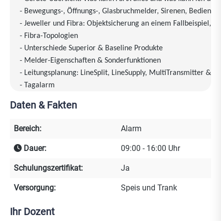
- Bewegungs-, Öffnungs-, Glasbruchmelder, Sirenen, Bedientei
- Jeweller und Fibra: Objektsicherung an einem Fallbeispiel,
- Fibra-Topologien
- Unterschiede Superior & Baseline Produkte
- Melder-Eigenschaften & Sonderfunktionen
- Leitungsplanung: LineSplit, LineSupply, MultiTransmitter & m
- Tagalarm
- Foto- und Alarmverifikation: Konzepte, 2-Stufen-Verifizierun
Daten & Fakten
- Ausblick: Ajax-Ready Produkte
- Automatisierung & Komfortfunktionen: Zeitpläne, Szenarien
Bereich:
Alarm
- Apps: Schwarze & Weiße App, Pro Desktop: Vorteile pro Des
- Verstehen der Ajax-Systemarchitektur
Dauer:
09:00 - 16:00 Uhr
- AJAX-Betriebssystem OS Malevich
Schulungszertifikat:
Ja
- Leitstellenaufschaltung: Schnell und einfach
- Praktische Tools zur Planung eurer AJAX-Welt
Versorgung:
Speis und Trank
Kurzer Ausblick:
Ihr Dozent
- AJAX Outdoor Melder