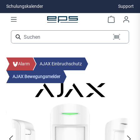
Schulungskalender
Support
Zum Hauptinhalt springen
Alarm
AJAX Einbruchschutz
AJAX Bewegungsmelder
Bildergalerie überspringen