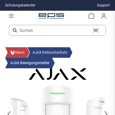
Schulungskalender
Support
Zum Hauptinhalt springen
Alarm
AJAX Einbruchschutz
AJAX Bewegungsmelder
Bildergalerie überspringen