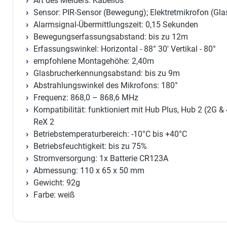
Art des Melders: Kabellos
Sensor: PIR-Sensor (Bewegung); Elektretmikrofon (Gla
Alarmsignal-Übermittlungszeit: 0,15 Sekunden
Bewegungserfassungsabstand: bis zu 12m
Erfassungswinkel: Horizontal - 88° 30' Vertikal - 80°
empfohlene Montagehöhe: 2,40m
Glasbrucherkennungsabstand: bis zu 9m
Abstrahlungswinkel des Mikrofons: 180°
Frequenz: 868,0 – 868,6 MHz
Kompatibilität: funktioniert mit Hub Plus, Hub 2 (2G &
ReX 2
Betriebstemperaturbereich: -10°C bis +40°C
Betriebsfeuchtigkeit: bis zu 75%
Stromversorgung: 1x Batterie CR123A
Abmessung: 110 x 65 x 50 mm
Gewicht: 92g
Farbe: weiß