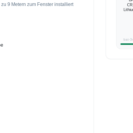
BA
zu 9 Metern zum Fenster installiert
CR
Lithi
bat-3
be