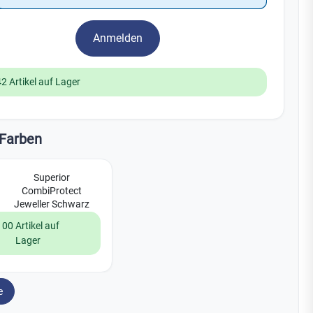
Watchman
Yale
Anmelden
No Climb
Zenner
19
42 Artikel auf Lager
Farben
Superior
CombiProtect
Jeweller Schwarz
100 Artikel auf
Lager
e