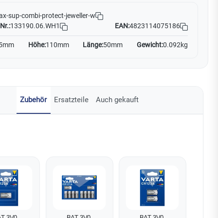
ax-sup-combi-protect-jeweller-w
Nr.:
133190.06.WH1
EAN:
4823114075186
5mm
Höhe:
110mm
Länge:
50mm
Gewicht:
0.092kg
Zubehör
Ersatzteile
Auch gekauft