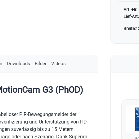
Art.-Nr.:
Lief-Art.
Breite:
1
n
Downloads
Bilder
Videos
 MotionCam G3 (PhOD)
kabelloser PIR-Bewegungsmelder der
overifizierung und Unterstützung von HD-
ngen zuverlässig bis zu 15 Metern
nfrage oder nach Szenario. Dank Superior
BA