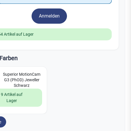
Watchman
Yale
Anmelden
No Climb
Zenner
19
54 Artikel auf Lager
Farben
Superior MotionCam
G3 (PhOD) Jeweller
Schwarz
9 Artikel auf
Lager
e