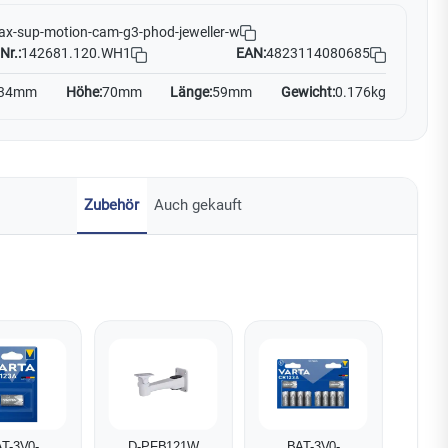
ax-sup-motion-cam-g3-phod-jeweller-w
Nr.:
142681.120.WH1
EAN:
4823114080685
34mm
Höhe:
70mm
Länge:
59mm
Gewicht:
0.176kg
Zubehör
Auch gekauft
T-3V0-
D-PFB121W
BAT-3V0-